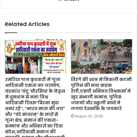
Related Articles
उमरिया पान कुदवारी में गूंजा
तिरंगे की शान में निकली कटनी
आदिवासी एकता का जयघोष,
पुलिस की भव्य बाइक
चंद्रकांत ‘चंदू’ चौरसिया के नेतृत्व
रैली,एसपी अभिनय विश्वकर्मा ने
में धूमधाम से मना विश्व
खुद संभाली कमान, पुलिस
आदिवासी दिवस“बिरसा मुंडा
जवानों और स्कूली बच्चों ने
अमर रहें”, “भारत माता की जय”
लगाए देशभक्ति के जयकारे
और “वंदे मातरम्” के नारों से
August 10, 2026
गूंजा क्षेत्र, समाज की एकता-
सम्मान और अधिकारों का दिया
संदेश,आदिवासी समाज की