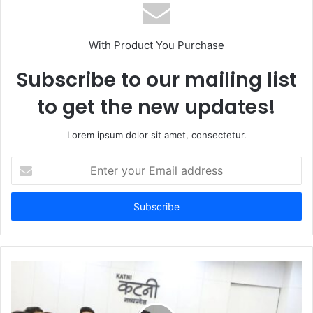
s
i
t
With Product You Purchase
e
Subscribe to our mailing list
to get the new updates!
Lorem ipsum dolor sit amet, consectetur.
E
n
t
e
r
y
o
u
r
E
m