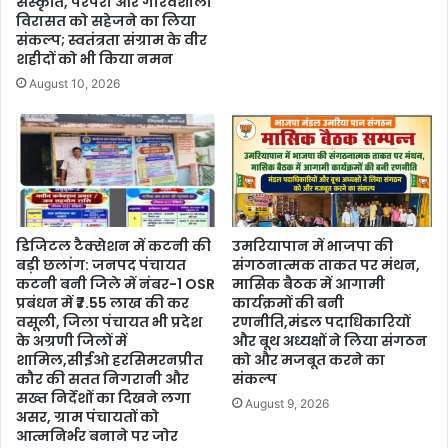
संस्कृति, परंपरा और गौरवशाली
विरासत को सहेजने का लिया
संकल्प; स्वतंत्रता संग्राम के वीर
शहीदों को भी किया नमन
August 10, 2026
डिजिटल टैक्सेशन में कटनी की
उमरियापान में भाजपा की
बड़ी छलांग: जनपद पंचायत
संगठनात्मक ताकत पर मंथन,
कटनी बनी जिले में नंबर-1 OSR
मासिक बैठक में आगामी
प्रबंधन में ₹7.55 लाख की कर
कार्यक्रमों की बनी
वसूली, जिला पंचायत भी प्रदेश
रणनीति,मंडल पदाधिकारियों
के अग्रणी जिलों में
और बूथ अध्यक्षों ने लिया संगठन
शामिल,सीईओ हरसिमरनप्रीत
को और मजबूत करने का
कौर की सतत निगरानी और
संकल्प
सख्त निर्देशों का दिखने लगा
August 9, 2026
असर, ग्राम पंचायतों को
आत्मनिर्भर बनाने पर जोर