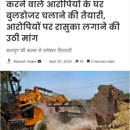
करने वाले आरोपियों के घर
बुलडोजर चलाने की तैयारी,
आरोपियों पर रासुका लगाने की
उठी मांग
कलयुग की कलम से रामेश्वर त्रिपाठी
Rakesh Yadav
S
April 20, 2025
10
2 minutes read
e
n
d
a
n
e
m
a
i