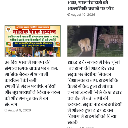
असर, ग्राम पंचायतों को
आत्मनिर्भर बनाने पर जोर
August 10, 2026
उमरियापान में भाजपा की
शाहडार के जंगल में फिर गूंजी
संगठनात्मक ताकत पर मंथन,
‘वनराज’ की आहट!देर रात
मासिक बैठक में आगामी
सड़क पर बेखौफ निकला
कार्यक्रमों की बनी
विशालकाय बाघ, राहगीरों के
रणनीति,मंडल पदाधिकारियों
कैमरे में कैद हुआ रोमांचक
और बूथ अध्यक्षों ने लिया संगठन
नजारा,कटनी जिले के शाहडार
को और मजबूत करने का
वन क्षेत्र में बढ़ी बाघों की
संकल्प
हलचल, सड़क पार कर झाड़ियों
में ओझल हुआ टाइगर; वन
August 9, 2026
विभाग ने राहगीरों को किया
सतर्क