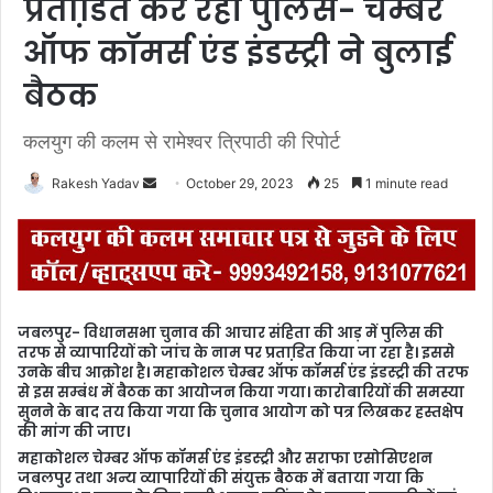
प्रताडि़त कर रही पुलिस- चेम्बर
ऑफ कॉमर्स एंड इंडस्ट्री ने बुलाई
बैठक
कलयुग की कलम से रामेश्वर त्रिपाठी की रिपोर्ट
Rakesh Yadav
S
October 29, 2023
25
1 minute read
e
n
d
a
n
जबलपुर- विधानसभा चुनाव की आचार संहिता की आड़ में पुलिस की
e
तरफ से व्यापारियों को जांच के नाम पर प्रताडि़त किया जा रहा है। इससे
m
उनके बीच आक्रोश है। महाकोशल चेम्बर ऑफ कॉमर्स एंड इंडस्ट्री की तरफ
से इस सम्बंध में बैठक का आयोजन किया गया। कारोबारियों की समस्या
a
सुनने के बाद तय किया गया कि चुनाव आयोग को पत्र लिखकर हस्तक्षेप
i
की मांग की जाए।
l
महाकोशल चेम्बर ऑफ कॉमर्स एंड इंडस्ट्री और सराफा एसोसिएशन
जबलपुर तथा अन्य व्यापारियों की संयुक्त बैठक में बताया गया कि