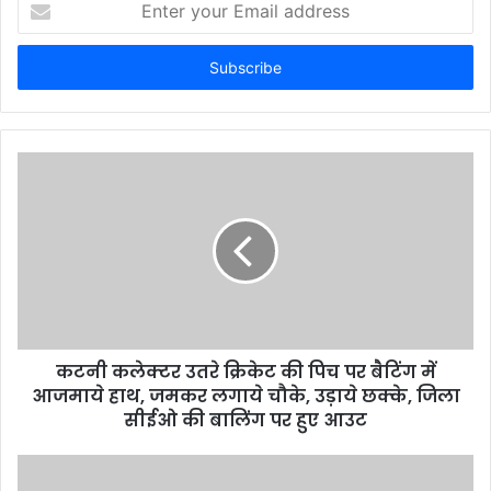
n
t
e
r
y
o
u
r
E
m
a
i
l
a
d
d
कटनी कलेक्टर उतरे क्रिकेट की पिच पर बैटिंग में
r
आजमाये हाथ, जमकर लगाये चौके, उड़ाये छक्के, जिला
e
सीईओ की बालिंग पर हुए आउट
s
s