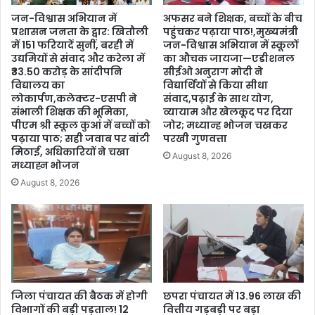
जन-विश्वास अभियान में
अफसर बने शिक्षक, बच्चों के बीच
प्रशासन जनता के द्वार: खितौली
पहुंचकर पढ़ाया पाठ!,मुख्यमंत्री
में 151 फरियादें सुनीं, बरही में
जन-विश्वास अभियान में स्कूलों
उद्यमियों से संवाद और करेला में
का औचक जायजा—एडीशनल
₹33.50 करोड़ के सांदीपनि
सीईओ अनुराग मोदी ने
विद्यालय का
विद्यार्थियों से किया सीधा
लोकार्पण,कलेक्टर-एसपी ने
संवाद,पढ़ाई के साथ योग,
संभाली शिक्षक की भूमिका,
व्यायाम और खेलकूद पर दिया
पीएम श्री स्कूल कुआं में बच्चों को
जोर; मध्यान्ह भोजन चखकर
पढ़ाया पाठ; सही जवाब पर बांटी
परखी गुणवत्ता
मिठाई, अधिकारियों ने चखा
August 8, 2026
मध्याह्न भोजन
August 8, 2026
जिला पंचायत की बैठक में होगी
छपरा पंचायत में 13.96 लाख की
विभागों की बड़ी पड़ताल! 12
वित्तीय गड़बड़ी पर बड़ा