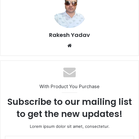
Rakesh Yadav
W
e
b
s
i
t
With Product You Purchase
e
Subscribe to our mailing list
to get the new updates!
Lorem ipsum dolor sit amet, consectetur.
E