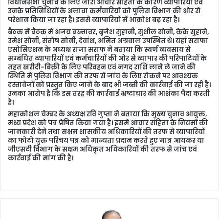
विधानसभा चुनाव के लिए जारी आचार सहिंता के कारण व्यापारियों एवं
उनके प्रतिनिधियों के अलावा कर्मचारियों को पुलिस विभाग की ओर से
परेशान किया जा रहा है। इससे व्यापारियों में आक्रोश बढ़ रहा है।
बैठक में बैठक में अजय बख्तावर, बृजेश सुहानी, सुशील सोनी, केके सुहाने,
उमेश सोनी, संतोष सोनी, देवांश, अमित अग्रवाल उपस्थित थे। यहां सराफा
एसोसिएशन के अध्यक्ष राजा सराफ ने बताया कि स्वर्ण व्यवसाय से
सम्बंधित व्यापारियों एवं कर्मचारियों की ओर से व्यापार की परिपाटियों के
तहत खरीदी-बिक्री के लिए परिवहन एवं नगद राशि लाने ले जाने की
स्थिति में पुलिस विभाग की तरफ से जांच के लिए रोकने पर आवश्यक
दस्तावेजों को प्रस्तुत किए जाने के बाद भी जब्ती की कार्रवाई की जा रही है।
उनका आरोप है कि इस तरह की कार्रवाई भ्रष्टाचार की आशंका पैदा करती
है।
महाकोशल चेम्बर के अध्यक्ष रवि गुप्ता ने बताया कि मुख्य चुनाव आयुक्त,
मध्य प्रदेश को पत्र प्रेषित किया गया है। इसमें आचार संहिता के नियमों की
जानकारी देने तथा सक्षम शासकीय अधिकारियों की तरफ से व्यापारियों
का फोटो युक्त परिचय पत्र को मान्यता प्रदान करते हुए मात्र आयकर या
जीएसटी विभाग के सक्षम अधिकृत अधिकारियों की तरफ से जांच एवं
कार्रवाई की मांग की है।