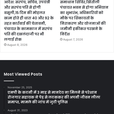
आदेश: सरपंच, सचिव, उपयंत्री
समाधान शिविर,खितौली
और सरपंच पति से होगी
पंचायत भवन से होगा अभियान
वसूली,15 दिन की मोहलत
का शुभारंभ, अधिकारियों को
खत्म होते ही धारा 40 और 92 के
मौके पर शिकायतों के
तहत कार्रवाई की चेतावनी,
निराकरण और योजनाओं की
पंचायत के कामकाज में सरपंच
जमीनी हकीकत परखने के
पति की दखलंदाजी पर भी
निर्देश
लगाई रोक
August 7, 2026
August 8, 2026
Most Viewed Posts
November 25, 2025
एमपी के कटनी में 3 माह से मानदेय ना मिलने से परेशान
रोजगार सहायक ने पेड़ से लटककर की अपनी जीवन लीला
समाप्त, मामले की जांच में जुटी पुलिस
August 31, 2023