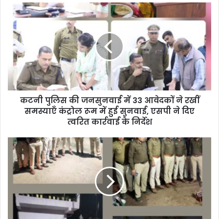
u
r
E
m
a
i
l
a
d
d
कटनी पुलिस की जनसुनवाई में 33 आवेदकों ने रखीं
r
समस्याएँ कंट्रोल रूम में हुई सुनवाई, एसपी ने दिए
e
त्वरित कार्रवाई के निर्देश
s
s