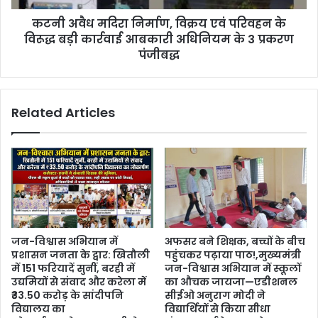
कटनी अवैध मदिरा निर्माण, विक्रय एवं परिवहन के
विरूद्ध बड़ी कार्रवाई आबकारी अधिनियम के 3 प्रकरण
पंजीबद्ध
Related Articles
जन-विश्वास अभियान में
अफसर बने शिक्षक, बच्चों के बीच
प्रशासन जनता के द्वार: खितौली
पहुंचकर पढ़ाया पाठ!,मुख्यमंत्री
में 151 फरियादें सुनीं, बरही में
जन-विश्वास अभियान में स्कूलों
उद्यमियों से संवाद और करेला में
का औचक जायजा—एडीशनल
₹33.50 करोड़ के सांदीपनि
सीईओ अनुराग मोदी ने
विद्यालय का
विद्यार्थियों से किया सीधा