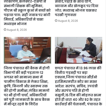
लोकार्पण,कलेक्टर-एसपी ने
संवाद,पढ़ाई के साथ योग,
संभाली शिक्षक की भूमिका,
व्यायाम और खेलकूद पर दिया
पीएम श्री स्कूल कुआं में बच्चों को
जोर; मध्यान्ह भोजन चखकर
पढ़ाया पाठ; सही जवाब पर बांटी
परखी गुणवत्ता
मिठाई, अधिकारियों ने चखा
August 8, 2026
मध्याह्न भोजन
August 8, 2026
जिला पंचायत की बैठक में होगी
छपरा पंचायत में 13.96 लाख की
विभागों की बड़ी पड़ताल! 12
वित्तीय गड़बड़ी पर बड़ा
अगस्त को सामान्य सभा में
एक्शन,जिला पंचायत सीईओ
ग्रामीण विकास से लेकर शिक्षा,
हरसिमरनप्रीत कौर का सख्त
कृषि, बिजली और स्वास्थ्य तक
आदेश: सरपंच, सचिव, उपयंत्री
की होगी समीक्षा,लंबित मामलों
और सरपंच पति से होगी
पर भी होगी चर्चा, अधिकारियों
वसूली,15 दिन की मोहलत खत्म
को पूरी जानकारी के साथ बैठक
होते ही धारा 40 और 92 के तहत
में मौजूद रहने के निर्देश
कार्रवाई की चेतावनी, पंचायत के