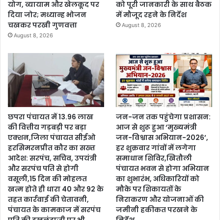
योग, व्यायाम और खेलकूद पर
को पूरी जानकारी के साथ बैठक
दिया जोर; मध्यान्ह भोजन
में मौजूद रहने के निर्देश
चखकर परखी गुणवत्ता
August 8, 2026
August 8, 2026
छपरा पंचायत में 13.96 लाख
जन-जन तक पहुंचेगा प्रशासन:
की वित्तीय गड़बड़ी पर बड़ा
आज से शुरू हुआ ‘मुख्यमंत्री
एक्शन,जिला पंचायत सीईओ
जन-विश्वास अभियान-2026’,
हरसिमरनप्रीत कौर का सख्त
हर शुक्रवार गांवों में लगेगा
आदेश: सरपंच, सचिव, उपयंत्री
समाधान शिविर,खितौली
और सरपंच पति से होगी
पंचायत भवन से होगा अभियान
वसूली,15 दिन की मोहलत
का शुभारंभ, अधिकारियों को
खत्म होते ही धारा 40 और 92 के
मौके पर शिकायतों के
तहत कार्रवाई की चेतावनी,
निराकरण और योजनाओं की
पंचायत के कामकाज में सरपंच
जमीनी हकीकत परखने के