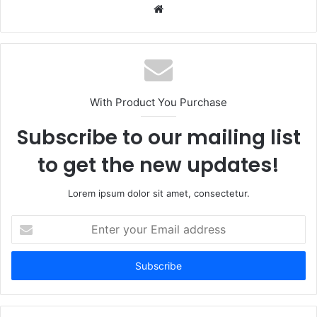
W
e
b
s
i
t
With Product You Purchase
e
Subscribe to our mailing list
to get the new updates!
Lorem ipsum dolor sit amet, consectetur.
E
n
t
e
r
y
o