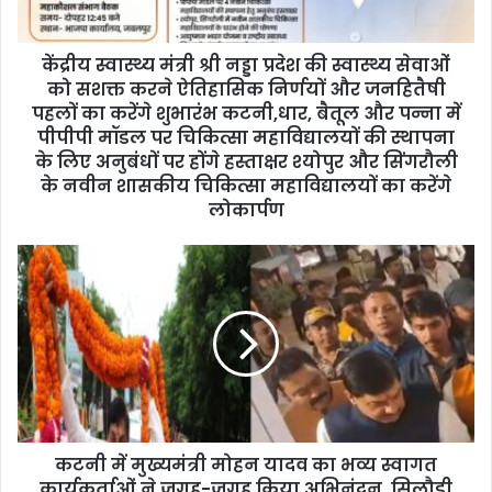
a
d
d
केंद्रीय स्वास्थ्य मंत्री श्री नड्डा प्रदेश की स्वास्थ्य सेवाओं
r
को सशक्त करने ऐतिहासिक निर्णयों और जनहितैषी
e
पहलों का करेंगे शुभारंभ कटनी,धार, बैतूल और पन्ना में
s
पीपीपी मॉडल पर चिकित्सा महाविद्यालयों की स्थापना
s
के लिए अनुबंधों पर होंगे हस्ताक्षर श्योपुर और सिंगरौली
के नवीन शासकीय चिकित्सा महाविद्यालयों का करेंगे
लोकार्पण
कटनी में मुख्यमंत्री मोहन यादव का भव्य स्वागत
कार्यकर्ताओं ने जगह-जगह किया अभिनंदन, सिलौडी