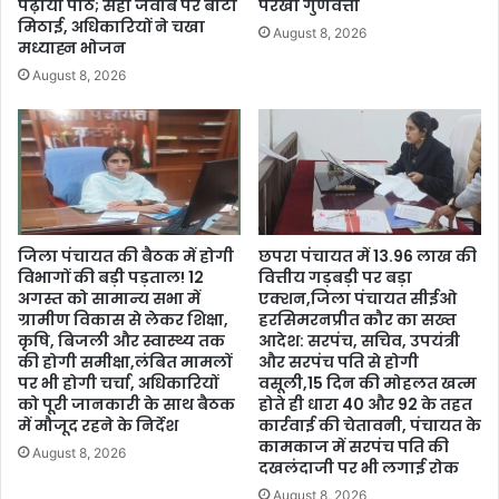
पढ़ाया पाठ; सही जवाब पर बांटी
परखी गुणवत्ता
मिठाई, अधिकारियों ने चखा
August 8, 2026
मध्याह्न भोजन
August 8, 2026
जिला पंचायत की बैठक में होगी
छपरा पंचायत में 13.96 लाख की
विभागों की बड़ी पड़ताल! 12
वित्तीय गड़बड़ी पर बड़ा
अगस्त को सामान्य सभा में
एक्शन,जिला पंचायत सीईओ
ग्रामीण विकास से लेकर शिक्षा,
हरसिमरनप्रीत कौर का सख्त
कृषि, बिजली और स्वास्थ्य तक
आदेश: सरपंच, सचिव, उपयंत्री
की होगी समीक्षा,लंबित मामलों
और सरपंच पति से होगी
पर भी होगी चर्चा, अधिकारियों
वसूली,15 दिन की मोहलत खत्म
को पूरी जानकारी के साथ बैठक
होते ही धारा 40 और 92 के तहत
में मौजूद रहने के निर्देश
कार्रवाई की चेतावनी, पंचायत के
कामकाज में सरपंच पति की
August 8, 2026
दखलंदाजी पर भी लगाई रोक
August 8, 2026