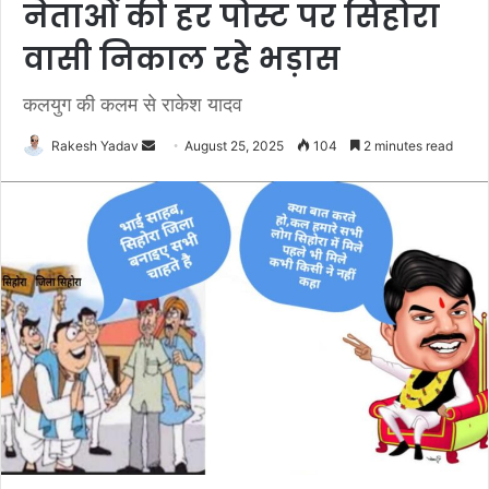
नेताओं की हर पोस्ट पर सिहोरा
वासी निकाल रहे भड़ास
कलयुग की कलम से राकेश यादव
Rakesh Yadav
S
August 25, 2025
104
2 minutes read
e
n
d
a
n
e
m
a
i
l