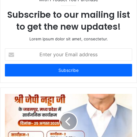
e
Subscribe to our mailing list
to get the new updates!
Lorem ipsum dolor sit amet, consectetur.
E
n
t
e
r
y
o
u
r
E
m
a
i
l