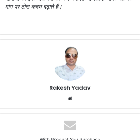
मांग पर ठोस कदम बढ़ाते हैं।
Rakesh Yadav
W
e
b
s
i
t
With Product You Purchase