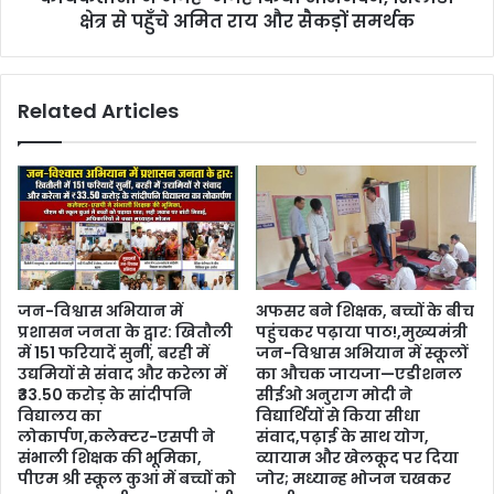
क्षेत्र से पहुँचे अमित राय और सैकड़ों समर्थक
Related Articles
जन-विश्वास अभियान में
अफसर बने शिक्षक, बच्चों के बीच
प्रशासन जनता के द्वार: खितौली
पहुंचकर पढ़ाया पाठ!,मुख्यमंत्री
में 151 फरियादें सुनीं, बरही में
जन-विश्वास अभियान में स्कूलों
उद्यमियों से संवाद और करेला में
का औचक जायजा—एडीशनल
₹33.50 करोड़ के सांदीपनि
सीईओ अनुराग मोदी ने
विद्यालय का
विद्यार्थियों से किया सीधा
लोकार्पण,कलेक्टर-एसपी ने
संवाद,पढ़ाई के साथ योग,
संभाली शिक्षक की भूमिका,
व्यायाम और खेलकूद पर दिया
पीएम श्री स्कूल कुआं में बच्चों को
जोर; मध्यान्ह भोजन चखकर