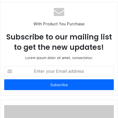
b
s
i
t
With Product You Purchase
e
Subscribe to our mailing list
to get the new updates!
Lorem ipsum dolor sit amet, consectetur.
E
n
t
e
r
y
o
u
r