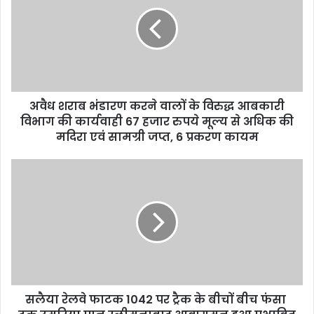
E
m
a
i
l
a
d
d
अवैध शराब भंडारण करने वालों के विरुद्ध आबकारी
r
विभाग की कार्यवाही 67 हजार रुपये मूल्य से अधिक की
e
मदिरा एवं सामग्री जप्त, 6 प्रकरण कायम
s
s
सलैया रेलवे फाटक 1042 पर ट्रैक के बीचों बीच फंसा