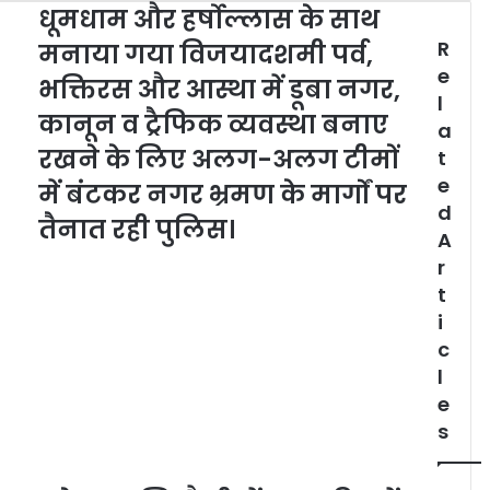
धूमधाम और हर्षोल्लास के साथ
R
मनाया गया विजयादशमी पर्व,
e
भक्तिरस और आस्था में डूबा नगर,
l
कानून व ट्रैफिक व्यवस्था बनाए
a
रखने के लिए अलग-अलग टीमों
t
e
में बंटकर नगर भ्रमण के मार्गों पर
d
तैनात रही पुलिस।
A
r
t
i
c
l
e
s