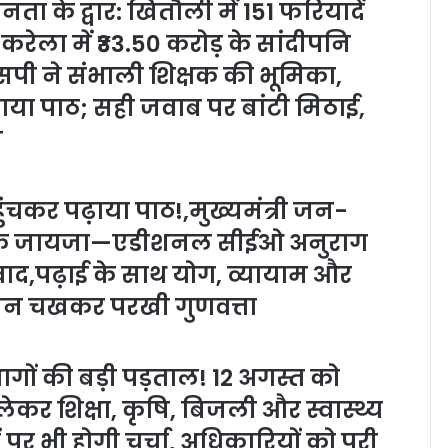
ा के द्वार: खितौली में 151 फरियादें
र करेला में ₹33.50 करोड़ के सांदीपनि
पी ने संभाली शिक्षक की भूमिका,
पढ़ाया पाठ; सही जवाब पर बांटी मिठाई,
न
ुंचकर पढ़ाया पाठ!,मुख्यमंत्री जन-
ा औचक जायजा—एडीशनल सीईओ अनुराग
 संवाद,पढ़ाई के साथ योग, व्यायाम और
ोजन चखकर परखी गुणवत्ता
ागों की बड़ी पड़ताल! 12 अगस्त को
लेकर शिक्षा, कृषि, बिजली और स्वास्थ्य
र भी होगी चर्चा, अधिकारियों को पूरी