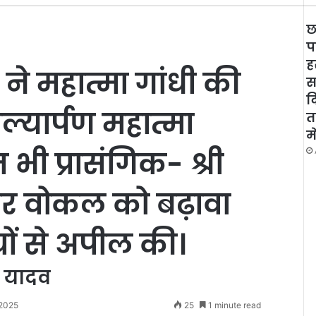
छ
प
ह
धी ने महात्मा गांधी की
स
द
ल्यार्पण महात्मा
त
म
भी प्रासंगिक- श्री
र वोकल को बढ़ावा
यों से अपील की।
 यादव
 2025
25
1 minute read