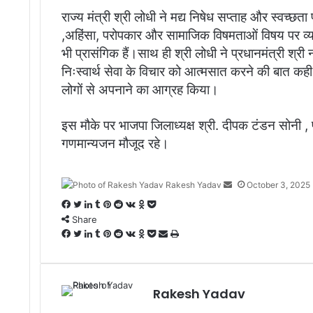
राज्य मंत्री श्री लोधी ने मद्य निषेध सप्ताह और स्वच्छता
,अहिंसा, परोपकार और सामाजिक विषमताओं विषय पर व्
भी प्रासंगिक हैं।साथ ही श्री लोधी ने प्रधानमंत्री श्री न
निःस्वार्थ सेवा के विचार को आत्मसात करने की बात कही
लोगों से अपनाने का आग्रह किया।
इस मौके पर भाजपा जिलाध्यक्ष श्री. दीपक टंडन सोनी 
गणमान्यजन मौजूद रहे।
Rakesh Yadav
S
October 3, 2025
e
F
T
L
T
P
R
V
O
P
n
Share
a
w
i
u
i
e
K
d
o
d
c
F
i
T
n
L
m
T
n
P
d
R
o
V
n
O
c
P
S
P
a
e
a
t
w
k
i
b
u
t
i
d
e
n
K
o
d
k
o
h
r
n
b
c
t
i
e
n
l
m
e
n
i
d
t
o
k
n
e
c
a
i
e
o
e
e
t
d
k
r
b
r
t
t
d
a
n
l
o
t
k
r
n
m
Rakesh Yadav
o
b
r
t
I
e
l
e
e
i
k
t
a
k
e
e
t
a
k
o
e
n
d
r
s
r
t
t
a
s
l
t
v