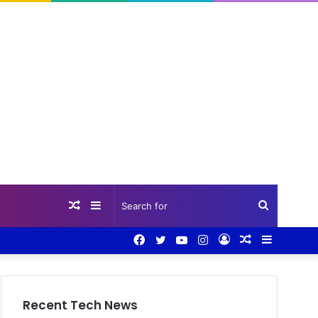
Random
Sidebar
Search
Facebook
Twitter
YouTube
Instagram
Log
Random
Sidebar
Article
for
In
Article
Recent Tech News