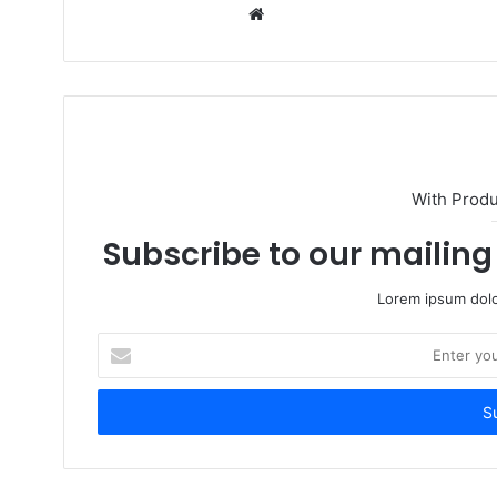
W
e
b
s
i
t
e
With Prod
Subscribe to our mailing 
Lorem ipsum dolo
E
n
t
e
r
y
o