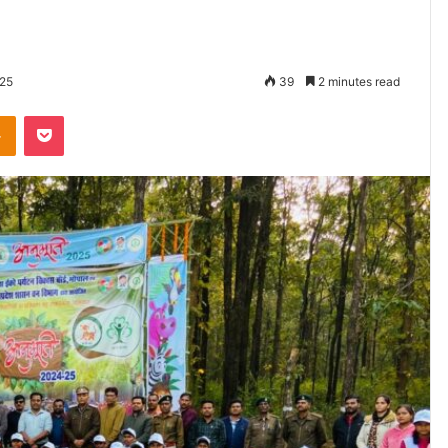
025
39
2 minutes read
Odnoklassniki
Pocket