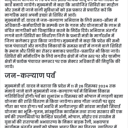
कार्ड बनाये जायेंगे। मुख्यमंत्री ने कहा कि आयोजित शिविरों का माहौल
और उनमें दी जाने वाली सुविधाओं को इस प्रकार से प्रचारित करें कि
नागरिक स्वयं अपनी इच्छा से शिविर में आयें।
मुख्यमंत्री डॉ. यादव ने जन-कल्याण अभियान के लिये समय-सीमा में
अधिकारी-कर्मचारियों के सम्पर्क दल के गठन और योजनाओं के लाभ से
वंचित नागरिकों को चिन्हांकित करने के निर्देश दिये। अभियान अंतर्गत
लगने वाले शिविरों का निर्धारण जिले के प्रभारी मंत्री के मार्गदर्शन में
जिला कलेक्टर द्वारा किया जायेगा। मुख्यमंत्री ने कहा कि प्रदेश की सभी
ग्राम पंचायतों और नगरीय निकायों के समस्त वार्डों में लगने वाले शिविरों
के स्थान और तिथि का रोस्टर बनाकर प्रचारित-प्रसारित भी किया जाये।
शिविरों की मॉनीटरिंग के लिये नगरीय क्षेत्रों में जोन स्तर पर और ग्रामीण
क्षेत्रों में प्रत्येक पंचायत क्लस्टर पर एक सेक्टर अधिकारी की नियुक्ति की
जाये।
जन-कल्याण पर्व
मुख्यमंत्री डॉ. यादव ने बताया कि प्रदेश में 11 से 26 दिसम्बर 2024 तक
मनाये जाने वाले मुख्यमंत्री जन-कल्याण पर्व में विभिन्न विकास
गतिविधियाँ होंगी। पर्व का शुभारंभ 11 दिसम्बर को भोपाल में लाड़ली बहना
योजना की राशि वितरण से किया जायेगा। साथ गीता जयंती पर वृहद
गीता का पाठ होगा। पर्व अवधि में अलीराजपुर की सांडवा माईक्रो सिंचाई
योजना का भूमि-पूजन, सांस्कृतिक कार्यक्रम तथा राज्य सरकार की एक
वर्ष की उपलब्धियों पर केन्द्रित प्रदर्शनी, भोपाल, सीहोर एवं रायसेन से
युवाओं की रातापानी अभयारण्य के निकट बाइक रैली, अक्षयपात्र
कार्यक्रम अंतर्गत बच्चों को पोषण आहार किट का वितरण, ग्वालियर में