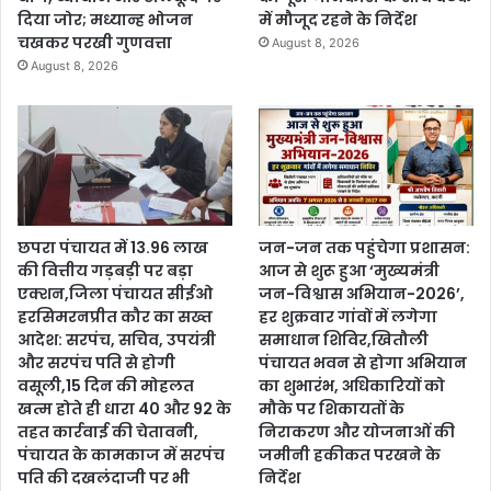
दिया जोर; मध्यान्ह भोजन
में मौजूद रहने के निर्देश
चखकर परखी गुणवत्ता
August 8, 2026
August 8, 2026
छपरा पंचायत में 13.96 लाख
जन-जन तक पहुंचेगा प्रशासन:
की वित्तीय गड़बड़ी पर बड़ा
आज से शुरू हुआ ‘मुख्यमंत्री
एक्शन,जिला पंचायत सीईओ
जन-विश्वास अभियान-2026’,
हरसिमरनप्रीत कौर का सख्त
हर शुक्रवार गांवों में लगेगा
आदेश: सरपंच, सचिव, उपयंत्री
समाधान शिविर,खितौली
और सरपंच पति से होगी
पंचायत भवन से होगा अभियान
वसूली,15 दिन की मोहलत
का शुभारंभ, अधिकारियों को
खत्म होते ही धारा 40 और 92 के
मौके पर शिकायतों के
तहत कार्रवाई की चेतावनी,
निराकरण और योजनाओं की
पंचायत के कामकाज में सरपंच
जमीनी हकीकत परखने के
पति की दखलंदाजी पर भी
निर्देश