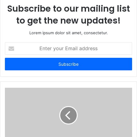
Subscribe to our mailing list
to get the new updates!
Lorem ipsum dolor sit amet, consectetur.
E
n
t
e
r
y
o
u
r
E
m
a
i
l
a