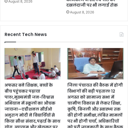
August 8, 2026
दखलंदाजी पर भी लगाई रोक
August 8, 2026
Recent Tech News
अफसर बने शिक्षक, बच्चों के
जिला पंचायत की बैठक में होगी
बीच पहुंचकर पढ़ाया
विभागों की बड़ी पड़ताल! 12
पाठ!,मुख्यमंत्री जन-विश्वास
अगस्त को सामान्य सभा में
अभियान में स्कूलों का औचक
ग्रामीण विकास से लेकर शिक्षा,
जायजा—एडीशनल सीईओ
कृषि, बिजली और स्वास्थ्य तक
अनुराग मोदी ने विद्यार्थियों से
की होगी समीक्षा,लंबित मामलों
किया सीधा संवाद,पढ़ाई के साथ
पर भी होगी चर्चा, अधिकारियों
योग, व्यायाम और खेलकूद पर
को पूरी जानकारी के साथ बैठक