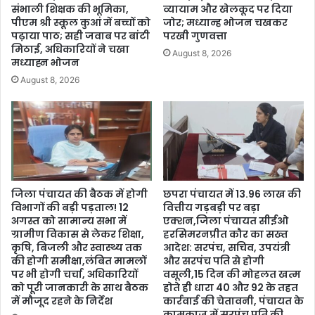
संभाली शिक्षक की भूमिका,
व्यायाम और खेलकूद पर दिया
पीएम श्री स्कूल कुआं में बच्चों को
जोर; मध्यान्ह भोजन चखकर
पढ़ाया पाठ; सही जवाब पर बांटी
परखी गुणवत्ता
मिठाई, अधिकारियों ने चखा
August 8, 2026
मध्याह्न भोजन
August 8, 2026
जिला पंचायत की बैठक में होगी
छपरा पंचायत में 13.96 लाख की
विभागों की बड़ी पड़ताल! 12
वित्तीय गड़बड़ी पर बड़ा
अगस्त को सामान्य सभा में
एक्शन,जिला पंचायत सीईओ
ग्रामीण विकास से लेकर शिक्षा,
हरसिमरनप्रीत कौर का सख्त
कृषि, बिजली और स्वास्थ्य तक
आदेश: सरपंच, सचिव, उपयंत्री
की होगी समीक्षा,लंबित मामलों
और सरपंच पति से होगी
पर भी होगी चर्चा, अधिकारियों
वसूली,15 दिन की मोहलत खत्म
को पूरी जानकारी के साथ बैठक
होते ही धारा 40 और 92 के तहत
में मौजूद रहने के निर्देश
कार्रवाई की चेतावनी, पंचायत के
कामकाज में सरपंच पति की