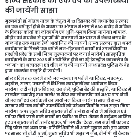
राज्य सरकार की एक वर्ष की उपलब्धियाँ
की जायेंगी साझा
मुख्यमंत्री डॉ. मोहन यादव के नेतृत्व में 13 दिसम्बर को मध्यप्रदेश सरकार
का एक वर्ष पूर्ण होने के अवसर पर भोपाल संभाग में 630 करोड़ से अधिक
के विकास कार्यों का लोकार्पण एवं भूमि-पूजन किया जायेगा। भोपाल,
सीहोर एवं रायसेन से युवाओं की रातापानी अभयारण से लेकर नगर के
गोलजोड़ तक बाइक रैली आयोजित की जायेगी। राज्य सरकार द्वारा अपने
कार्यकाल के पिछले एक वर्ष में जन-हितकारी कार्यों एवं उपलब्धियों पर
प्रदर्शनी प्रदेश के सभी जिला मुख्यालयों पर लगाई जायेगी। सांस्कृतिक
कार्यक्रमों के साथ 2025 में आयोजित होने जा रहे इंडस्ट्रीज कान्क्लेव के
“लोगो” का अनावरण एवं थीम लांच की जायेगी। मध्यप्रदेश पुलिस के बैंड
द्वारा आकर्षक प्रस्तुति दी जायेगी।
सोलह दिन तक चलने वाले जन-कल्याण पर्व में ग्वालियर, जबलपुर,
शहडोल, सागर, पचमढ़ी में विभिन्न कार्यक्रमों का आयोजन किया
जायेगा। नदी जोड़ो अभियान, वन मेले, पुलिस बैंड की प्रस्तुति, ग्वालियर में
तानसेन समारोह तथा कन्वेशन सेंटर का लोकार्पण एवं अक्षय पात्र जैसी
योजनाओं एवं कार्यक्रमों का आयोजन किया जायेगा। साथ ही राज्य
सरकार की एक वर्ष की उपलब्धियों को प्रदेशवासियों के साथ साझा किया
जायेगा। अपर मुख्य सचिव मुख्यमंत्री डॉ. राजेश राजौरा ने अभियान एवं
पर्व पर किये जाने वाले कार्यों का प्रेजेंटेशन दिया। बैठक में वर्चुअल शामिल
हुए उप मुख्यमंत्री डॉ. राजेंद्र शुक्ल, श्री जगदीश देवड़ा, श्रम मंत्री श्री प्रहलाद
सिंह पटेल एवं अन्य जन-प्रतिनिधियों ने भी अपने सुझाव रखे। इस अवसर
पर सांसद श्री वी.डी. शर्मा, मुख्य सचिव श्री अनुराग जैन, डीजीपी श्री कैलाश