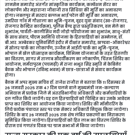
तानसेन समारोह अंतर्गत सांस्कृतिक कार्यक्रम, कन्वेंशन सेंटर का
लोकार्पण और महाराजा जीवाजी राव सिंधिया की मूर्ति का अनावरण
होगा। जबलपुर में सरदार बल्लभ भाई पटेल की मूर्ति का अनावरण,
उमरिया गाँव में गौशाला का भूमि-पूजन, वृहद युवा संवाद (स्व-रोजगार,
रोजगार केन्द्रित कार्यक्रम), पुलिस बैण्ड द्वारा प्रस्तुतिकरण, वन मेले का
शुभारंभ, पार्वती-कालीसिंध नदी जोड़ो परियोजना का शुभारंभ, साधु-संतों
के साथ संवाद, पीएम स्वनिधि योजना के हितग्राहियों का सम्मेलन, डॉ.
बी.आर. अम्बेडकर यूनिवर्सिटी इंदौर में दीक्षांत समारोह, खण्डवा-ओंकारेश्वर
में सोलर पार्क का लोकार्पण, उज्जैन में आईटी पार्क का भूमि-पूजन,
भोपाल में खेल प्रोत्साहन कार्यक्रम, विभिन्न योजनाओं के तहत हितलाीा
का वितरण, सागर में तालाब सौंदर्यीकरण का लोकार्पण, चिंतन शिविर का
आयोजन, नर्मदापुरम (पचमढ़ी) में राजा भभूत सिंह स्मृति में केबिनेट
बैठक और भोपाल (रविन्द्र भवन) में छात्र-छात्राओं से संवाद कार्यक्रम
होगा।
बैठक में अपर मुख्य सचिव डॉ. राजेश राजौरा ने बताया कि 11 दिसम्बर से
26 जनवरी 2025 तक 47 दिन चलने वाले मुख्यमंत्री जन-कल्याण
अभियान में प्रत्येक जिले में अंतरविभागीय अधिकारी और कर्मचारियों के
दल गठित किये जायेंगे। यह दल हितग्राहियों को चिन्हित कर उनके आवेदन
प्राप्त कर शिविर का आयोजन किया जायेगा। शिविर की मॉनीटरिंग के
लिये प्रत्येक पंचायत स्तर पर एक सेक्टर अधिकारी नियुक्त किया जायेगा।
शिविर के बाद 26 जनवरी 2025 तक शेष लंबित प्रकरणों का निराकरण
सुनिश्चित किया जायेगा। हितग्राहियों को हित लाभ का वितरण शिविर के
दौरान एवं गणतंत्र दिवस पर ग्राम सभाओं में किया जायेगा।