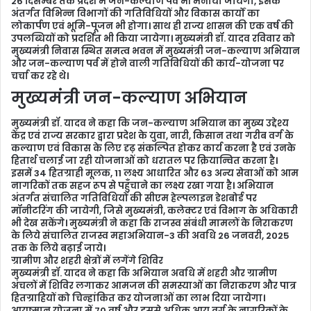
26 दिसम्बर तक प्रदेश में जन-कल्याण पर्व भी मनाया जायेगा, इसके
अंतर्गत विभिन्न विभागों की गतिविधियों और विकास कार्यों का
लोकार्पण एवं भूमि-पूजन भी होगा। साथ ही राज्य शासन की एक वर्ष की
उपलब्धियों को प्रदर्शित भी किया जायेगा। मुख्यमंत्री डॉ. यादव रविवार को
मुख्यमंत्री निवास स्थित समत्व भवन में मुख्यमंत्री जन-कल्याण अभियान
और जन-कल्याण पर्व में होने वाली गतिविधियों की कार्य-योजना पर
चर्चा कर रहे थे।
मुख्यमंत्री जन-कल्याण अभियान
मुख्यमंत्री डॉ. यादव ने कहा कि जन-कल्याण अभियान का मुख्य उद्देश्य
केंद्र एवं राज्य सरकार द्वारा प्रदेश के युवा, नारी, किसान तथा गरीब वर्ग के
कल्याण एवं विकास के लिए दृढ़ संकल्पित होकर कार्य करना है एवं उनके
हितार्थ चलाई जा रही योजनाओं को धरातल पर क्रियान्वित करना है।
इसमें 34 हितग्राही मूलक, 11 लक्ष्य आधारित और 63 अन्य सेवाओं को आम
नागरिकों तक सहज रूप से पहुँचाने का लक्ष्य रखा गया है। अभियान
अंतर्गत संचालित गतिविधियों की सीएम हेल्पलाइन डेशबोर्ड पर
मॉनीटरिंग की जायेगी, जिसे मुख्यमंत्री, कलेक्टर एवं विभाग के अधिकारी
भी देख सकेंगे। मुख्यमंत्री ने कहा कि राजस्व संबंधी मामलों के निराकरण
के लिये संचालित राजस्व महाअभियान-3 की अवधि 26 जनवरी, 2025
तक के लिये बढ़ाई जाये।
ग्रामीण और शहरी क्षेत्रों में लगेंगे शिविर
मुख्यमंत्री डॉ. यादव ने कहा कि अभियान अवधि में शहरी और ग्रामीण
अंचलों में शिविर लगाकर आमजन की समस्याओं का निराकरण और पात्र
हितग्राहियों को चिन्हांकित कर योजनाओं का लाभ दिया जायेगा।
आयुष्मान योजना में 70 वर्ष और इससे अधिक आयु वर्ग के नागरिकों के