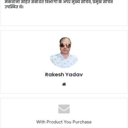
मकवाना सहित संबंधित विभागों के अपर मुख्य सचिव, प्रमुख सचिव
उपस्थित थे।
Rakesh Yadav
W
e
b
s
i
t
With Product You Purchase
e