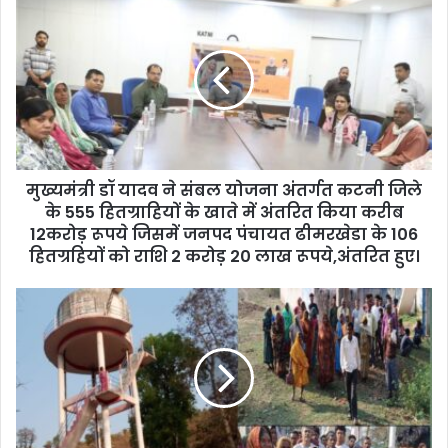
r
E
m
a
i
l
a
d
d
मुख्यमंत्री डॉ यादव ने संबल योजना अंतर्गत कटनी जिले
r
के 555 हितग्राहियों के खाते में अंतरित किया करीब
e
12करोड़ रूपये जिसमें जनपद पंचायत ढीमरखेडा के 106
s
हितग्रहियों को राशि 2 करोड़ 20 लाख रूपये,अंतरित हुए।
s