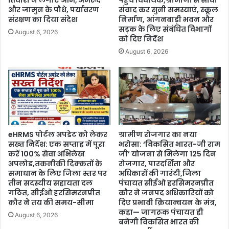
तिवारी ने लगाए आम, अमरूद
पहुंचे विधायक,ग्रामीणों से सीधा
और जामुन के पौधे, पर्यावरण
संवाद कर सुनी समस्याएं, स्कूल
संरक्षण का दिया संदेश
निर्माण, आंगनबाड़ी भवन और
सड़क के लिए संबंधित विभागों
August 6, 2026
को दिए निर्देश
August 6, 2026
eHRMS पोर्टल अपडेट को लेकर
ग्रामीण रोजगार का नया
सख्त निर्देश: एक सप्ताह में पूरा
भरोसा: ‘विकसित भारत-जी राम
करें 100% सेवा अभिलेख
जी’ योजना से मिलेगा 125 दिन
अपलोड,तकनीकी दिक्कतों के
रोजगार, पारदर्शिता और
समाधान के लिए जिला स्तर पर
अधिकारों की गारंटी,जिला
तीन सदस्यीय सहायता दल
पंचायत सीईओ हरसिमरनप्रीत
गठित, सीईओ हरसिमरनप्रीत
कौर ने जनपद अधिकारियों को
कौर ने तय की समय-सीमा
दिए प्रभावी क्रियान्वयन के मंत्र,
कहा— जागरूक पंचायत ही
August 6, 2026
बनेगी विकसित भारत की