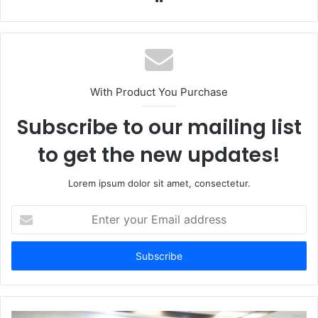
e
b
s
i
t
With Product You Purchase
e
Subscribe to our mailing list
to get the new updates!
Lorem ipsum dolor sit amet, consectetur.
E
n
t
e
r
y
o
u