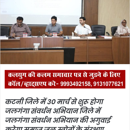
a
n
e
m
a
i
l
कटनी जिले में 30 मार्च से शुरू होगा
जलगंगा संवर्धन अभियान
जिले में
जलगंगा संवर्धन अभियान की अगुवाई
करेगा समाज
जल स्त्रोतों के संरक्षण,