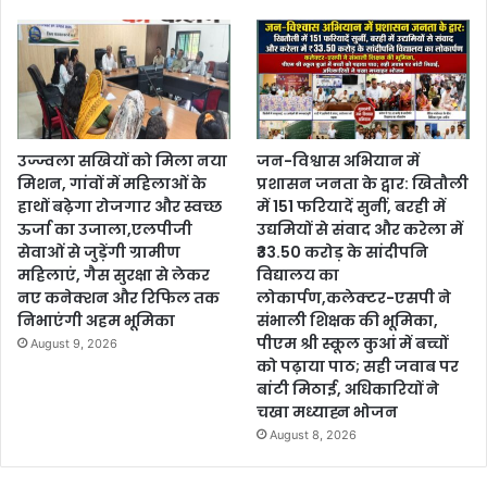
उज्ज्वला सखियों को मिला नया
जन-विश्वास अभियान में
मिशन, गांवों में महिलाओं के
प्रशासन जनता के द्वार: खितौली
हाथों बढ़ेगा रोजगार और स्वच्छ
में 151 फरियादें सुनीं, बरही में
ऊर्जा का उजाला,एलपीजी
उद्यमियों से संवाद और करेला में
सेवाओं से जुड़ेंगी ग्रामीण
₹33.50 करोड़ के सांदीपनि
महिलाएं, गैस सुरक्षा से लेकर
विद्यालय का
नए कनेक्शन और रिफिल तक
लोकार्पण,कलेक्टर-एसपी ने
निभाएंगी अहम भूमिका
संभाली शिक्षक की भूमिका,
पीएम श्री स्कूल कुआं में बच्चों
August 9, 2026
को पढ़ाया पाठ; सही जवाब पर
बांटी मिठाई, अधिकारियों ने
चखा मध्याह्न भोजन
August 8, 2026