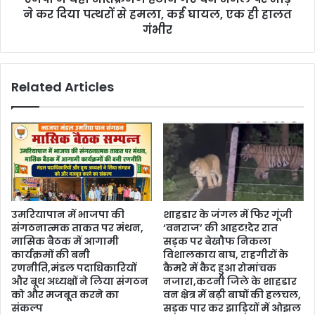
ने कर दिया पत्थरों से हमला, कई घायल, एक ही हालत
गंभीर
Related Articles
उमरियापान में भाजपा की
शाहडार के जंगल में फिर गूंजी
संगठनात्मक ताकत पर मंथन,
‘वनराज’ की आहट!देर रात
मासिक बैठक में आगामी
सड़क पर बेखौफ निकला
कार्यक्रमों की बनी
विशालकाय बाघ, राहगीरों के
रणनीति,मंडल पदाधिकारियों
कैमरे में कैद हुआ रोमांचक
और बूथ अध्यक्षों ने लिया संगठन
नजारा,कटनी जिले के शाहडार
को और मजबूत करने का
वन क्षेत्र में बढ़ी बाघों की हलचल,
संकल्प
सड़क पार कर झाड़ियों में ओझल