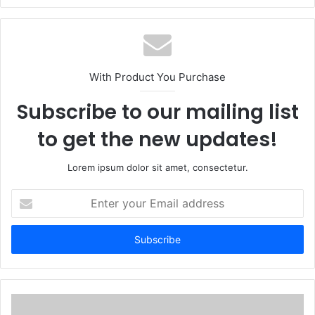
e
b
s
i
t
With Product You Purchase
e
Subscribe to our mailing list
to get the new updates!
Lorem ipsum dolor sit amet, consectetur.
E
n
t
e
r
y
o
u
r