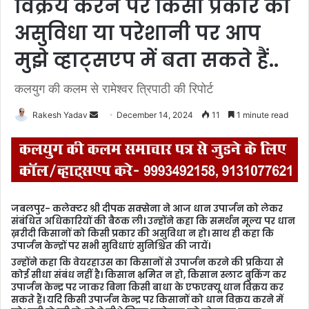
विक्रय करने पर किसी प्रकार की
असुविधा या परेशानी पर आप
मुझे व्हाट्सएप में बता सकते हैं..
कलयुग की कलम से रामेश्वर त्रिपाठी की रिपोर्ट
Rakesh Yadav
S
December 14, 2024
11
1 minute read
e
n
d
a
n
जबलपुर- कलेक्‍टर श्री दीपक सक्‍सेना ने आज धान उपार्जन को लेकर
e
संबंधित अधिकारियों की बैठक ली। उन्‍होंने कहा कि समर्थन मूल्य पर धान
m
ख़रीदी किसानों को किसी प्रकार की असुविधा न हो। साथ ही कहा कि
उपार्जन केन्‍द्रों पर सभी सुविधाएं सुनिश्चित की जायें।
a
उन्‍होंने कहा कि वेयरहाउस का किसानों से उपार्जन करने की प्रकिया से
i
कोई सीधा संबंध नहीं है। किसान भ्रमित न हो, किसान स्लाट बुकिंग कर
l
उपार्जन केन्द्र पर जाकर बिना किसी बाधा के एफएक्‍यू धान विक्रय कर
सकते हैं। यदि किसी उपार्जन केन्द्र पर किसानों को धान विक्रय करने में