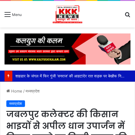
S
Menu
fo
शाहडार के जंगल में फिर गूंजी ‘वनराज’ की आहट!देर रात सड़क पर बेखौफ निकला विशालकाय बाघ, राहगीरों के कैमरे में कैद हुआ रोमांचक नजारा,कटनी जिले के शाहडार वन क्षेत्र में बढ़ी बाघों की हलचल, सड़क पार कर झाड़ियों में ओझल हुआ टाइगर; वन विभाग ने राहगीरों को किया सतर्क
Home
/
मध्यप्रदेश
मध्यप्रदेश
जबलपुर कलेक्टर की किसान
भाइयों से अपील धान उपार्जन में