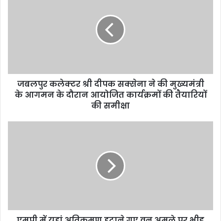
E
m
a
i
l
a
d
d
जबलपुर कलेक्‍टर श्री दीपक सक्सेना ने की मुख्‍यमंत्री
r
के आगमन के दौरान आयोजित कार्यक्रमों की तैयारियों
e
की समीक्षा
s
s
एमपी में यहां अतिक्रमण हटाने गए वन अमले पर भीड़