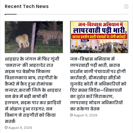
Recent Tech News
शाहडार के जंगल में फिर गूंजी
जन-विश्वास अभियान में
‘वनराज’ की आहट!देर रात
लापरवाही पड़ी भारी, खराब
सड़क पर बेखौफ निकला
प्रदर्शन वाली पंचायतों पर होगी
विशालकाय बाघ, राहगीरों के
कार्रवाई!, ढीमरखेड़ा सीईओ
कैमरे में कैद हुआ रोमांचक
युजवेंद्र कोरी ने अधिकारियों को
नजारा,कटनी जिले के शाहडार
दिए सख्त निर्देश—शिकायतों
वन क्षेत्र में बढ़ी बाघों की
का तुरंत करें निराकरण,
हलचल, सड़क पार कर झाड़ियों
लापरवाह नोडल अधिकारियों
में ओझल हुआ टाइगर; वन
का रुकेगा वेतन
विभाग ने राहगीरों को किया
August 9, 2026
सतर्क
August 9, 2026