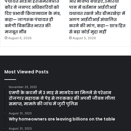
पंचायत सीईओ हरसिमरनप्रीत
और भविष्य बचाइए,उमरिया
कौर ने जनपद अधिकारियों को
पान में वर्तमान आईटीआई
दिए प्रभावी क्रियान्वयन के मंत्र,
यथावत रखने और ढीमरखेड़ा में
कहा— जागरूक पंचायत ही
अलग आईटीआई संचालित
बनेगी विकसित भारत की
करने की मांग, कहा— छात्र हित
मजबूत नींव
से बड़ा कोई मुद्दा नहीं
August 6, 2026
August 5, 2026
Most Viewed Posts
November 25, 2025
एमपी के कटनी में 3 माह से मानदेय ना मिलने से परेशान
रोजगार सहायक ने पेड़ से लटककर की अपनी जीवन लीला
समाप्त, मामले की जांच में जुटी पुलिस
August 31, 2023
Why homeowners are leaving billions on the table
August 31, 2023