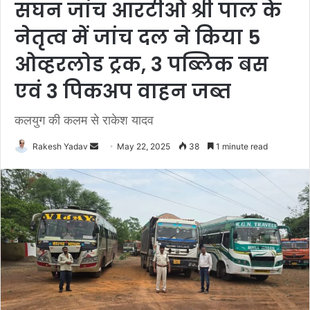
सघन जांच आरटीओ श्री पाल के
नेतृत्व में जांच दल ने किया 5
ओव्हरलोड ट्रक, 3 पब्लिक बस
एवं 3 पिकअप वाहन जब्त
कलयुग की कलम से राकेश यादव
Rakesh Yadav
S
May 22, 2025
38
1 minute read
e
n
d
a
n
e
m
a
i