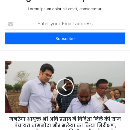
Lorem ipsum dolor sit amet, consectetur.
E
n
t
e
r
y
o
u
r
E
m
a
i
l
a
d
d
मनरेगा आयुक्त श्री अवि प्रसाद ने विदिशा जिले की ग्राम
r
पंचायत धामनोदा और सलैया का किया निरीक्षण,