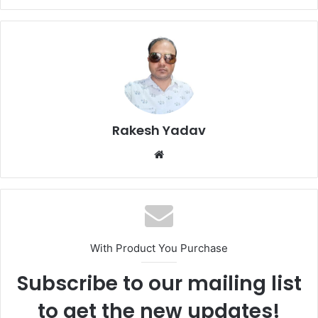
Rakesh Yadav
W
e
b
s
i
t
With Product You Purchase
e
Subscribe to our mailing list
to get the new updates!