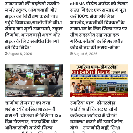
ऊमरपानी की बदलेगी तस्वीर:
eHRMS पोर्टल अपडेट को लेकर
जर्जर स्कूल, आंगनबाड़ी और
सख्त निर्देश: एक सप्ताह में पूरा
सड़क का निरीक्षण करने गांव
करें 100% सेवा अभिलेख
पहुंचे विधायक,ग्रामीणों से सीधा
अपलोड,तकनीकी दिक्कतों के
संवाद कर सुनी समस्याएं, स्कूल
समाधान के लिए जिला स्तर पर
निर्माण, आंगनबाड़ी भवन और
तीन सदस्यीय सहायता दल
सड़क के लिए संबंधित विभागों
गठित, सीईओ हरसिमरनप्रीत
को दिए निर्देश
कौर ने तय की समय-सीमा
August 6, 2026
August 6, 2026
ग्रामीण रोजगार का नया
उमरिया पान–ढीमरखेड़ा
भरोसा: ‘विकसित भारत-जी
आईटीआई विवाद: छात्रों ने
राम जी’ योजना से मिलेगा 125
कलेक्टर महोदय से दोहरी
दिन रोजगार, पारदर्शिता और
व्यवस्था करने की उठाई मांग,
अधिकारों की गारंटी,जिला
बोले— राजनीति नहीं, शिक्षा