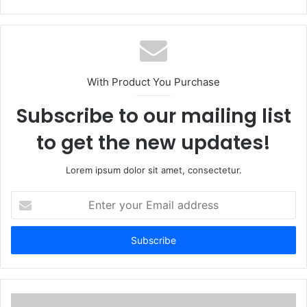
e
b
s
i
t
With Product You Purchase
e
Subscribe to our mailing list
to get the new updates!
Lorem ipsum dolor sit amet, consectetur.
E
n
t
e
r
y
o
u