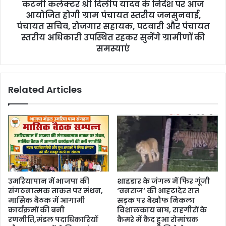
कटनी कलेक्टर श्री दिलीप यादव के निर्देश पर आज
आयोजित होगी ग्राम पंचायत स्तरीय जनसुनवाई,
पंचायत सचिव, रोजगार सहायक, पटवारी और पंचायत
स्तरीय अधिकारी उपस्थित रहकर सुनेंगे ग्रामीणों की
समस्याएं
Related Articles
उमरियापान में भाजपा की
शाहडार के जंगल में फिर गूंजी
संगठनात्मक ताकत पर मंथन,
‘वनराज’ की आहट!देर रात
मासिक बैठक में आगामी
सड़क पर बेखौफ निकला
कार्यक्रमों की बनी
विशालकाय बाघ, राहगीरों के
रणनीति,मंडल पदाधिकारियों
कैमरे में कैद हुआ रोमांचक