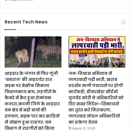
Recent Tech News
शाहडार के जंगल में फिर गूंजी
जन-विश्वास अभियान में
‘वनराज’ की आहट!देर रात
लापरवाही पड़ी भारी, खराब
सड़क पर बेखौफ निकला
प्रदर्शन वाली पंचायतों पर होगी
विशालकाय बाघ, राहगीरों के
कार्रवाई!, ढीमरखेड़ा सीईओ
कैमरे में कैद हुआ रोमांचक
युजवेंद्र कोरी ने अधिकारियों को
नजारा,कटनी जिले के शाहडार
दिए सख्त निर्देश—शिकायतों
वन क्षेत्र में बढ़ी बाघों की
का तुरंत करें निराकरण,
हलचल, सड़क पार कर झाड़ियों
लापरवाह नोडल अधिकारियों
में ओझल हुआ टाइगर; वन
का रुकेगा वेतन
विभाग ने राहगीरों को किया
August 9, 2026