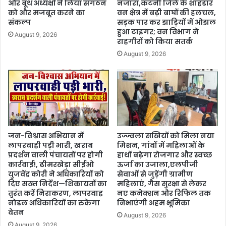
और बूथ अध्यक्षों ने लिया संगठन
नजारा,कटनी जिले के शाहडार
को और मजबूत करने का
वन क्षेत्र में बढ़ी बाघों की हलचल,
संकल्प
सड़क पार कर झाड़ियों में ओझल
हुआ टाइगर; वन विभाग ने
August 9, 2026
राहगीरों को किया सतर्क
August 9, 2026
जन-विश्वास अभियान में
उज्ज्वला सखियों को मिला नया
लापरवाही पड़ी भारी, खराब
मिशन, गांवों में महिलाओं के
प्रदर्शन वाली पंचायतों पर होगी
हाथों बढ़ेगा रोजगार और स्वच्छ
कार्रवाई!, ढीमरखेड़ा सीईओ
ऊर्जा का उजाला,एलपीजी
युजवेंद्र कोरी ने अधिकारियों को
सेवाओं से जुड़ेंगी ग्रामीण
दिए सख्त निर्देश—शिकायतों का
महिलाएं, गैस सुरक्षा से लेकर
तुरंत करें निराकरण, लापरवाह
नए कनेक्शन और रिफिल तक
नोडल अधिकारियों का रुकेगा
निभाएंगी अहम भूमिका
वेतन
August 9, 2026
August 9, 2026