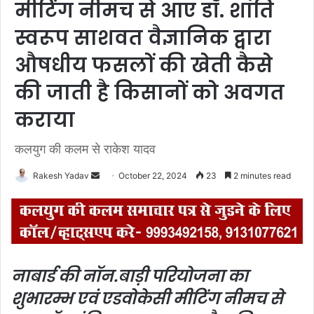
मीटिंग नीमच से आए डॉ. शांति
स्वरूप साशवत वैज्ञानिक द्वारा
औषधीय फसलों की खेती कैसे
की जाती है किसानों को अवगत
कराया
कलयुग की कलम से राकेश यादव
Rakesh Yadav
S
October 22, 2024
23
2 minutes read
e
n
d
a
n
नाबार्ड की नॉन.बाड़ी परियोजना का
e
शुभारम्भ एवं एडवोकेसी मीटिंग नीमच से
m
a