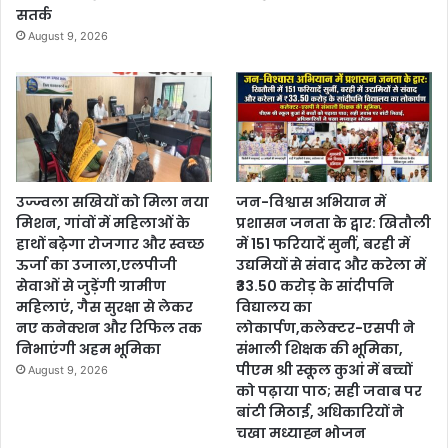
सतर्क
August 9, 2026
उज्ज्वला सखियों को मिला नया
जन-विश्वास अभियान में
मिशन, गांवों में महिलाओं के
प्रशासन जनता के द्वार: खितौली
हाथों बढ़ेगा रोजगार और स्वच्छ
में 151 फरियादें सुनीं, बरही में
ऊर्जा का उजाला,एलपीजी
उद्यमियों से संवाद और करेला में
सेवाओं से जुड़ेंगी ग्रामीण
₹33.50 करोड़ के सांदीपनि
महिलाएं, गैस सुरक्षा से लेकर
विद्यालय का
नए कनेक्शन और रिफिल तक
लोकार्पण,कलेक्टर-एसपी ने
निभाएंगी अहम भूमिका
संभाली शिक्षक की भूमिका,
पीएम श्री स्कूल कुआं में बच्चों
August 9, 2026
को पढ़ाया पाठ; सही जवाब पर
बांटी मिठाई, अधिकारियों ने
चखा मध्याह्न भोजन