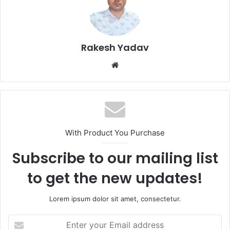
Rakesh Yadav
W
e
b
s
i
t
With Product You Purchase
e
Subscribe to our mailing list
to get the new updates!
Lorem ipsum dolor sit amet, consectetur.
E