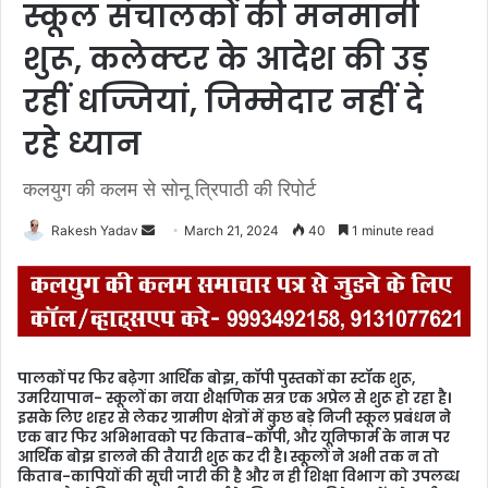
स्कूल संचालकों की मनमानी
शुरू, कलेक्टर के आदेश की उड़
रहीं धज्जियां, जिम्मेदार नहीं दे
रहे ध्यान
कलयुग की कलम से सोनू त्रिपाठी की रिपोर्ट
Rakesh Yadav
S
March 21, 2024
40
1 minute read
e
n
d
a
n
पालकों पर फिर बढ़ेगा आर्थिक बोझ, कॉपी पुस्तकों का स्टॉक शुरू,
e
उमरियापान- स्कूलों का नया शैक्षणिक सत्र एक अप्रेल से शुरू हो रहा है।
m
इसके लिए शहर से लेकर ग्रामीण क्षेत्रों में कुछ बड़े निजी स्कूल प्रबंधन ने
एक बार फिर अभिभावको पर किताब-कॉपी, और यूनिफार्म के नाम पर
a
आर्थिक बोझ डालने की तैयारी शुरू कर दी है। स्कूलों ने अभी तक न तो
i
किताब-कापियों की सूची जारी की है और न ही शिक्षा विभाग को उपलब्ध