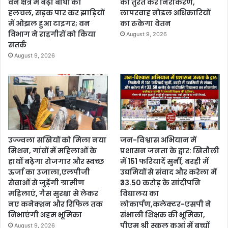
वन क्षेत्र में बढ़ी बाघों की
का तुरंत करें निराकरण,
हलचल, सड़क पार कर झाड़ियों
लापरवाह नोडल अधिकारियों
में ओझल हुआ टाइगर; वन
का रुकेगा वेतन
विभाग ने राहगीरों को किया
August 9, 2026
सतर्क
August 9, 2026
उज्ज्वला सखियों को मिला नया
जन-विश्वास अभियान में
मिशन, गांवों में महिलाओं के
प्रशासन जनता के द्वार: खितौली
हाथों बढ़ेगा रोजगार और स्वच्छ
में 151 फरियादें सुनीं, बरही में
ऊर्जा का उजाला,एलपीजी
उद्यमियों से संवाद और करेला में
सेवाओं से जुड़ेंगी ग्रामीण
₹33.50 करोड़ के सांदीपनि
महिलाएं, गैस सुरक्षा से लेकर
विद्यालय का
नए कनेक्शन और रिफिल तक
लोकार्पण,कलेक्टर-एसपी ने
निभाएंगी अहम भूमिका
संभाली शिक्षक की भूमिका,
पीएम श्री स्कूल कुआं में बच्चों
August 9, 2026