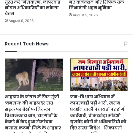
तुरंत करें निराकरण, लापरवाह
नए कनेक्शन और रिफिल तक
नोडल अधिकारियों का रुकेगा
निभाएंगी अहम भूमिका
वेतन
August 9, 2026
August 9, 2026
Recent Tech News
शाहडार के जंगल में फिर गूंजी
जन-विश्वास अभियान में
‘वनराज’ की आहट!देर रात
लापरवाही पड़ी भारी, खराब
सड़क पर बेखौफ निकला
प्रदर्शन वाली पंचायतों पर होगी
विशालकाय बाघ, राहगीरों के
कार्रवाई!, ढीमरखेड़ा सीईओ
कैमरे में कैद हुआ रोमांचक
युजवेंद्र कोरी ने अधिकारियों को
नजारा,कटनी जिले के शाहडार
दिए सख्त निर्देश—शिकायतों