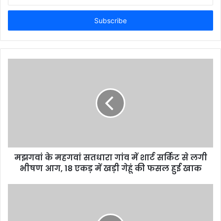
n
t
e
r
y
o
u
r
E
m
a
i
l
a
d
d
मझगवां के महगवां सतधारा गांव में शार्ट सर्किट से लगी
r
भीषण आग, 18 एकड़ में खड़ी गेहूं की फसल हुई खाक
e
s
s