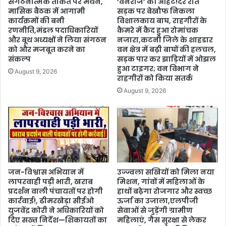
संगठनात्मक ताकत पर मंथन,
‘वनराज’ की आहट!देर रात
मासिक बैठक में आगामी
सड़क पर बेखौफ निकला
कार्यक्रमों की बनी
विशालकाय बाघ, राहगीरों के
रणनीति,मंडल पदाधिकारियों
कैमरे में कैद हुआ रोमांचक
और बूथ अध्यक्षों ने लिया संगठन
नजारा,कटनी जिले के शाहडार
को और मजबूत करने का
वन क्षेत्र में बढ़ी बाघों की हलचल,
संकल्प
सड़क पार कर झाड़ियों में ओझल
हुआ टाइगर; वन विभाग ने
August 9, 2026
राहगीरों को किया सतर्क
August 9, 2026
जन-विश्वास अभियान में
उज्ज्वला सखियों को मिला नया
लापरवाही पड़ी भारी, खराब
मिशन, गांवों में महिलाओं के
प्रदर्शन वाली पंचायतों पर होगी
हाथों बढ़ेगा रोजगार और स्वच्छ
कार्रवाई!, ढीमरखेड़ा सीईओ
ऊर्जा का उजाला,एलपीजी
युजवेंद्र कोरी ने अधिकारियों को
सेवाओं से जुड़ेंगी ग्रामीण
दिए सख्त निर्देश—शिकायतों का
महिलाएं, गैस सुरक्षा से लेकर