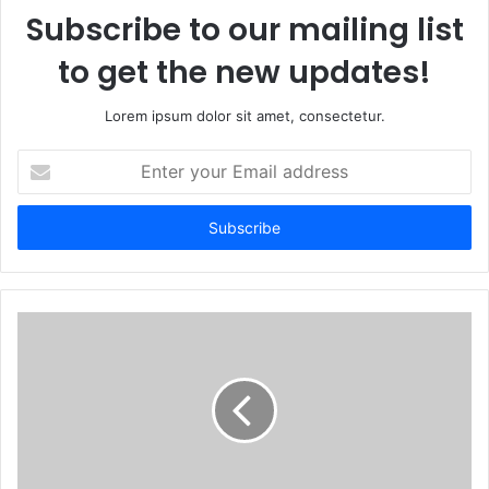
Subscribe to our mailing list
to get the new updates!
Lorem ipsum dolor sit amet, consectetur.
E
n
t
e
r
y
o
u
r
E
m
a
i
l
a