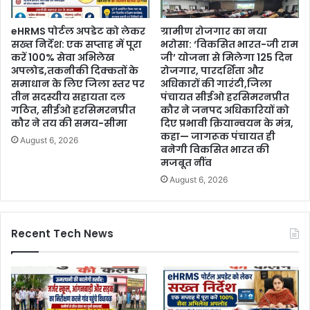
eHRMS पोर्टल अपडेट को लेकर
ग्रामीण रोजगार का नया
सख्त निर्देश: एक सप्ताह में पूरा
भरोसा: ‘विकसित भारत-जी राम
करें 100% सेवा अभिलेख
जी’ योजना से मिलेगा 125 दिन
अपलोड,तकनीकी दिक्कतों के
रोजगार, पारदर्शिता और
समाधान के लिए जिला स्तर पर
अधिकारों की गारंटी,जिला
तीन सदस्यीय सहायता दल
पंचायत सीईओ हरसिमरनप्रीत
गठित, सीईओ हरसिमरनप्रीत
कौर ने जनपद अधिकारियों को
कौर ने तय की समय-सीमा
दिए प्रभावी क्रियान्वयन के मंत्र,
कहा— जागरूक पंचायत ही
August 6, 2026
बनेगी विकसित भारत की
मजबूत नींव
August 6, 2026
Recent Tech News