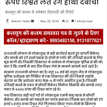
रुपए रिश्वत लेते रंगे हाथों दबोचा
कलयुग की कलम से रामेश्वर त्रिपाठी की रिपोर्ट
Rakesh Yadav
S
May 28, 2024
22
1 minute read
e
n
d
a
n
राजधानी भोपाल में लोकायुक्त ने बड़ी कार्रवाई करते हुए प्रापर्टी मैनेजर
e
और क्लर्क को रंगे हाथों पकड़ा है। दोनों ने प्लॉट की रजिस्ट्री कराने के लिए
m
घूंस मांगी थी। जिसकी शिकायत ने आवेदन ने लोकायुक्त पुलिस से की थी।
बता दें कि, एमपी में आए दिन रिश्वत लेने के मामले सामने आते रहते हैं।
a
मामला राजधानी भोपाल का है। जहां 24 मई को राहुल जैन ने लोकायुक्त
i
पुलिस अधीक्षक को लिखित में एक शिकायत की थी। जिसमें उन्होंने
l
बताया था कि अयोध्या नगर फेस-5 में प्लॉट आवंटित हुआ है। जिसकी
रजिस्ट्री करने के एवज में प्रॉपर्टी मैनेजर निर्मला निकोसे और क्लर्क रजत
पवार ने 4000 रुपए की रिश्वत मांग रहे थे।
जब शिकायत सही पाई गई तो लोकायुक्त एसपी मनु व्यास ने प्रॉपर्टी
मैनेजर और क्लर्क को पकड़ने का प्लान बनाया। जिसके बाद दोनों को रंगे
हाथों 3 हजार रुपए रिश्वत लेते गिरफ्तार किया गया। दोनों के खिलाफ