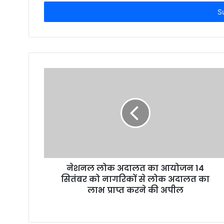
t
e
r
y
o
u
r
E
m
a
i
l
a
d
d
r
नेशनल लोक अदालत का आयोजन 14
e
सितंबर को नागरिकों से लोक अदालत का
s
लाभ प्राप्त करने की अपील
s