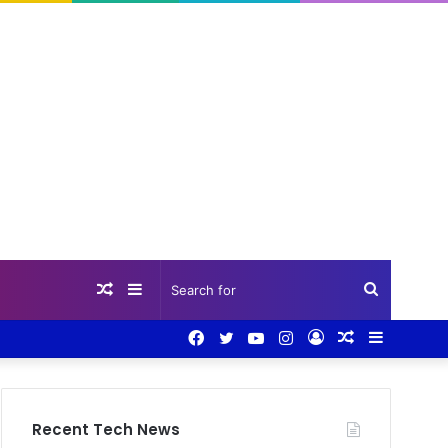
Random
Sidebar
Search
Facebook
Twitter
YouTube
Instagram
Log
Random
Sidebar
Article
for
In
Article
Recent Tech News