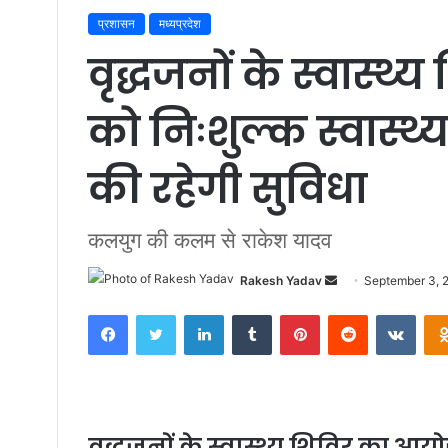
प्रशासन
मध्यप्रदेश
वृद्धजनों के स्वास्
को निःशुल्क स्वास्थ
की रहेगी सुविधा
कलयुग की कलम से राकेश यादव
Rakesh Yadav
S
September 3, 
e
Facebook
Twitter
LinkedIn
Tumblr
Pinterest
Reddit
VKontakte
n
d
a
n
e
वृद्धजनों के स्वास्थ्य शिविर का आय