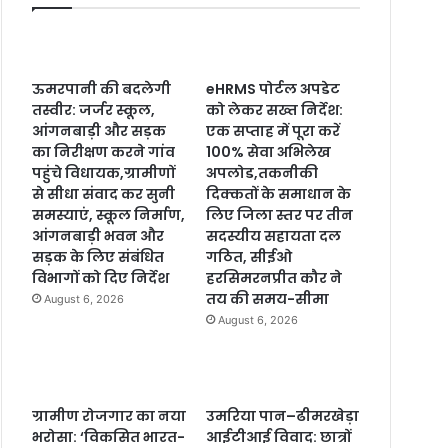
ऊमरपानी की बदलेगी
eHRMS पोर्टल अपडेट
तस्वीर: जर्जर स्कूल,
को लेकर सख्त निर्देश:
आंगनबाड़ी और सड़क
एक सप्ताह में पूरा करें
का निरीक्षण करने गांव
100% सेवा अभिलेख
पहुंचे विधायक,ग्रामीणों
अपलोड,तकनीकी
से सीधा संवाद कर सुनी
दिक्कतों के समाधान के
समस्याएं, स्कूल निर्माण,
लिए जिला स्तर पर तीन
आंगनबाड़ी भवन और
सदस्यीय सहायता दल
सड़क के लिए संबंधित
गठित, सीईओ
विभागों को दिए निर्देश
हरसिमरनप्रीत कौर ने
तय की समय-सीमा
August 6, 2026
August 6, 2026
ग्रामीण रोजगार का नया
उमरिया पान–ढीमरखेड़ा
भरोसा: ‘विकसित भारत-
आईटीआई विवाद: छात्रों