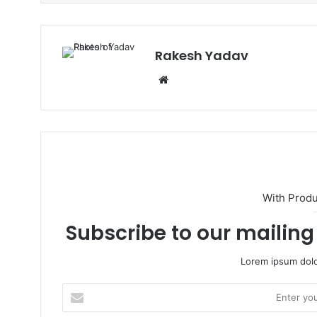
Rakesh Yadav
W
e
b
s
i
t
e
With Prod
Subscribe to our mailing 
Lorem ipsum dolo
E
n