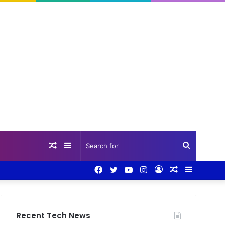
Random
Sidebar
Search
Facebook
Twitter
YouTube
Instagram
Log
Random
Sidebar
Article
for
In
Article
Recent Tech News