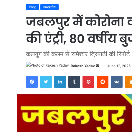
Blog
मध्यप्रदेश
जबलपुर में कोरोना 
की एंट्री, 80 वर्षीय ब
कलयुग की कलम से रामेश्वर त्रिपाठी की रिपोर्ट
Rakesh Yadav
S
June 12, 2025
e
Facebook
Twitter
LinkedIn
Tumblr
Pinterest
Reddit
VKontakte
n
d
a
n
e
m
a
i