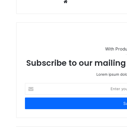
W
e
b
s
i
t
e
With Prod
Subscribe to our mailing 
Lorem ipsum dolo
E
n
t
e
r
y
o