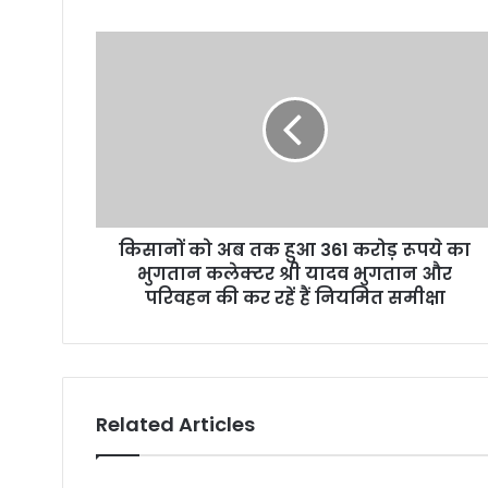
u
r
E
m
a
i
l
a
d
d
r
किसानों को अब तक हुआ 361 करोड़ रूपये का
e
भुगतान कलेक्टर श्री यादव भुगतान और
s
परिवहन की कर रहें हैं नियमित समीक्षा
s
Related Articles