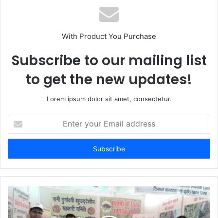
s
i
t
With Product You Purchase
e
Subscribe to our mailing list
to get the new updates!
Lorem ipsum dolor sit amet, consectetur.
E
n
t
e
r
y
o
u
r
E