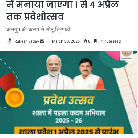
में मनाया जाएगा 1 से 4 अप्रैल
तक प्रवेशोत्सव
कलयुग की कलम से सोनू त्रिपाठी
Rakesh Yadav
S
March 30, 2025
8
1 minute read
e
n
d
a
n
e
m
a
i
l