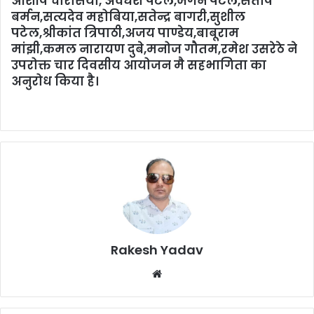
आशीष चौरसिया, अवधेश पटेल,जगन पटेल,संतोष
बर्मन,सत्यदेव महोबिया,सतेन्द्र बागरी,सुशील
पटेल,श्रीकांत त्रिपाठी,अजय पाण्डेय,बाबूराम
मांझी,कमल नारायण दुबे,मनोज गौतम,रमेश उसरेठे ने
उपरोक्त चार दिवसीय आयोजन मै सहभागिता का
अनुरोध किया है।
Rakesh Yadav
W
e
b