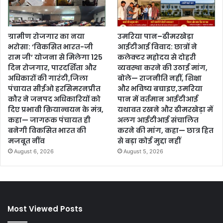
ग्रामीण रोजगार का नया
उमरिया पान–ढीमरखेड़ा
भरोसा: ‘विकसित भारत-जी
आईटीआई विवाद: छात्रों ने
राम जी’ योजना से मिलेगा 125
कलेक्टर महोदय से दोहरी
दिन रोजगार, पारदर्शिता और
व्यवस्था करने की उठाई मांग,
अधिकारों की गारंटी,जिला
बोले— राजनीति नहीं, शिक्षा
पंचायत सीईओ हरसिमरनप्रीत
और भविष्य बचाइए,उमरिया
कौर ने जनपद अधिकारियों को
पान में वर्तमान आईटीआई
दिए प्रभावी क्रियान्वयन के मंत्र,
यथावत रखने और ढीमरखेड़ा में
कहा— जागरूक पंचायत ही
अलग आईटीआई संचालित
बनेगी विकसित भारत की
करने की मांग, कहा— छात्र हित
मजबूत नींव
से बड़ा कोई मुद्दा नहीं
August 6, 2026
August 5, 2026
Most Viewed Posts