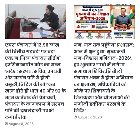
छपरा पंचायत में 13.96 लाख
जन-जन तक पहुंचेगा प्रशासन:
की वित्तीय गड़बड़ी पर बड़ा
आज से शुरू हुआ ‘मुख्यमंत्री
एक्शन,जिला पंचायत सीईओ
जन-विश्वास अभियान-2026’,
हरसिमरनप्रीत कौर का सख्त
हर शुक्रवार गांवों में लगेगा
आदेश: सरपंच, सचिव, उपयंत्री
समाधान शिविर,खितौली
और सरपंच पति से होगी
पंचायत भवन से होगा अभियान
वसूली,15 दिन की मोहलत
का शुभारंभ, अधिकारियों को
खत्म होते ही धारा 40 और 92 के
मौके पर शिकायतों के
तहत कार्रवाई की चेतावनी,
निराकरण और योजनाओं की
पंचायत के कामकाज में सरपंच
जमीनी हकीकत परखने के
पति की दखलंदाजी पर भी
निर्देश
लगाई रोक
August 7, 2026
August 8, 2026