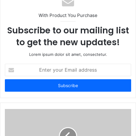
i
t
With Product You Purchase
e
Subscribe to our mailing list
to get the new updates!
Lorem ipsum dolor sit amet, consectetur.
E
n
t
e
r
y
o
u
r
E
m