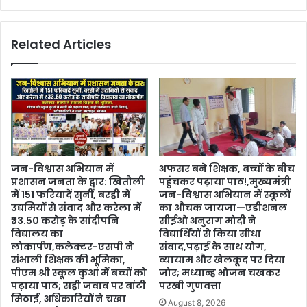
Related Articles
जन-विश्वास अभियान में
अफसर बने शिक्षक, बच्चों के बीच
प्रशासन जनता के द्वार: खितौली
पहुंचकर पढ़ाया पाठ!,मुख्यमंत्री
में 151 फरियादें सुनीं, बरही में
जन-विश्वास अभियान में स्कूलों
उद्यमियों से संवाद और करेला में
का औचक जायजा—एडीशनल
₹33.50 करोड़ के सांदीपनि
सीईओ अनुराग मोदी ने
विद्यालय का
विद्यार्थियों से किया सीधा
लोकार्पण,कलेक्टर-एसपी ने
संवाद,पढ़ाई के साथ योग,
संभाली शिक्षक की भूमिका,
व्यायाम और खेलकूद पर दिया
पीएम श्री स्कूल कुआं में बच्चों को
जोर; मध्यान्ह भोजन चखकर
पढ़ाया पाठ; सही जवाब पर बांटी
परखी गुणवत्ता
मिठाई, अधिकारियों ने चखा
August 8, 2026