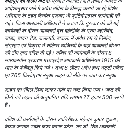
कलयुग की कलम कटनी
-प्रभारी कलेक्टर श्री शिशिर गेमावत के
आदेशानुसार जले मे अवैध मदिरा के विरूद्ध चलाये जा रहे विशेष
अभियान के तहत दिनांक गुरूवार भी प्रतिबंधात्मक कार्यवाही की
गई। जिला आबकारी अधिकारी ने बताया कि गुरूवार को की गई
कार्यवाही के दौरान आबकारी वृत्त बहेारीबंद के ग्राम बहोरीबंद,
साडा, चादन रोड, राजापटी, बाकल, में अवैध रुप से निर्माण,
संग्रहण एवं विक्रय में संलिप्त व्यक्तियों के यहां आबकारी विभाग
की टीम द्वारा दबिश दी गई। दबिश की कार्यवाही के दौरान 8
न्यायालयीन प्रकरण मध्यप्रदेश आबकारी अधिनियम 1915 की
धारा के पंजीबद्ध किये गये। तथा 6 लीटर अवैध हाथ भट्टी मदिरा
एवं 765 किलोग्राम महुआ लाहन को मौके पर जब्त कर महुआ
लाहन का सैंपल लिया जाकर मौके पर नष्ट किया गया। जप्त की
किये गये लहान की अनुमानित राशि लगभग 77 हजार 500 रूपये
है।
दबिश की कार्यवाही के दौरान उपनिरीक्षक महेन्द्र कुमार शुक्ला ,
केशव प्रसाद उइके,कृष्ण कुमार पटेल, एस.डी. सिह आबकारी