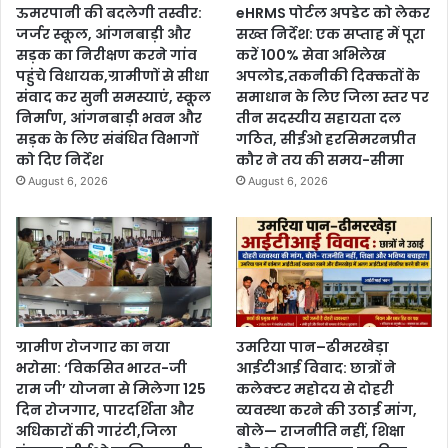
ऊमरपानी की बदलेगी तस्वीर:
eHRMS पोर्टल अपडेट को लेकर
जर्जर स्कूल, आंगनबाड़ी और
सख्त निर्देश: एक सप्ताह में पूरा
सड़क का निरीक्षण करने गांव
करें 100% सेवा अभिलेख
पहुंचे विधायक,ग्रामीणों से सीधा
अपलोड,तकनीकी दिक्कतों के
संवाद कर सुनी समस्याएं, स्कूल
समाधान के लिए जिला स्तर पर
निर्माण, आंगनबाड़ी भवन और
तीन सदस्यीय सहायता दल
सड़क के लिए संबंधित विभागों
गठित, सीईओ हरसिमरनप्रीत
को दिए निर्देश
कौर ने तय की समय-सीमा
August 6, 2026
August 6, 2026
ग्रामीण रोजगार का नया
उमरिया पान–ढीमरखेड़ा
भरोसा: ‘विकसित भारत-जी
आईटीआई विवाद: छात्रों ने
राम जी’ योजना से मिलेगा 125
कलेक्टर महोदय से दोहरी
दिन रोजगार, पारदर्शिता और
व्यवस्था करने की उठाई मांग,
अधिकारों की गारंटी,जिला
बोले— राजनीति नहीं, शिक्षा