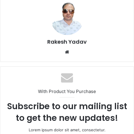
Rakesh Yadav
W
e
b
s
i
t
With Product You Purchase
e
Subscribe to our mailing list
to get the new updates!
Lorem ipsum dolor sit amet, consectetur.