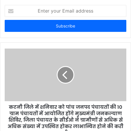
E
n
t
e
r
y
o
u
r
E
m
a
i
l
a
d
d
कटनी जिले में शनिवार को पांच जनपद पंचायतों की 10
r
ग्राम पंचायतों में आयोजित होंगे मुख्यमंत्री जनकल्याण
e
शिविर, जिला पंचायत के सीईओ ने ग्रामीणों से अधिक से
s
अधिक संख्या में उपस्थित होकर लाभान्वित होने की करी
s