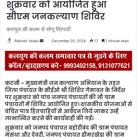
शुक्रवार को आयोजित हुआ
सीएम जनकल्याण शिविर
कलयुल की कलम से सोनू त्रिपाठी
Rakesh Yadav
S
December 20, 2024
17
1 minute read
e
n
d
a
n
कटनी – मुख्यमंत्री जन कल्याण अभियान के तहत
e
जिला पंचायत के सीईओ श्री शिशिर गेमावत के निर्देश
m
पर शुक्रवार को पांच जनपद पंचायतों की नौ ग्राम
a
पंचायतों में शिविर आयोजित हुए। शासकीय योजनाओं से
i
वंचित पात्र हितग्राहियों से आवेदन लिये जाकर उन्हें
l
लाभान्वित करने की कार्यवाही की गई।
शुक्रवार को जनपद पंचायत बहोरीबंद की ग्राम पंचायत
मसंधा और देवरी, जनपद पंचायत ढीमरखेड़ा की ग्राम