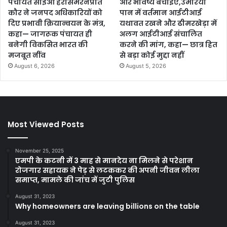
पंचायत सीईओ हरसिमरनप्रीत
और भविष्य बचाइए,उमरिया
कौर ने जनपद अधिकारियों को
पान में वर्तमान आईटीआई
दिए प्रभावी क्रियान्वयन के मंत्र,
यथावत रखने और ढीमरखेड़ा में
कहा— जागरूक पंचायत ही
अलग आईटीआई संचालित
बनेगी विकसित भारत की
करने की मांग, कहा— छात्र हित
मजबूत नींव
से बड़ा कोई मुद्दा नहीं
August 6, 2026
August 5, 2026
Most Viewed Posts
November 25, 2025
एमपी के कटनी में 3 माह से मानदेय ना मिलने से परेशान
रोजगार सहायक ने पेड़ से लटककर की अपनी जीवन लीला
समाप्त, मामले की जांच में जुटी पुलिस
August 31, 2023
Why homeowners are leaving billions on the table
August 31, 2023