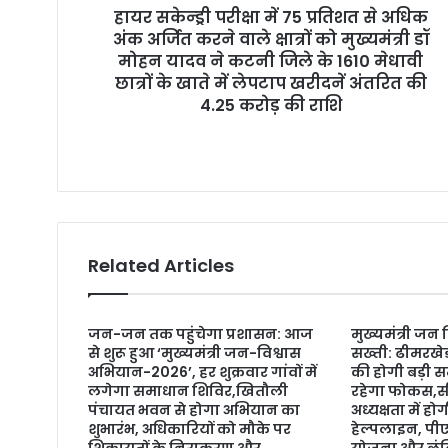
हायर सकेन्ड्री परीक्षा में 75 प्रतिशत से अधिक
e
अंक अर्जित करने वाले क्षात्रों को मुख्यमंत्री डॉ
s
मोहन यादव ने कटनी जिले के 1610 मेधावी
s
छात्रों के खाते में लेपटाप खरीदनें अंतरित की
4.25 करोड़ की राशि
Related Articles
जन-जन तक पहुंचेगा प्रशासन: आज
मुख्यमंत्री जन
से शुरू हुआ ‘मुख्यमंत्री जन-विश्वास
सख्ती: ढीमरखे
अभियान-2026’, हर शुक्रवार गांवों में
की होगी बड़ी स
लगेगा समाधान शिविर,खितौली
रहेगा फोकस,सी
पंचायत भवन से होगा अभियान का
अध्यक्षता में 
शुभारंभ, अधिकारियों को मौके पर
हेल्पलाइन, प
शिकायतों के निराकरण और
योजना और लंबि