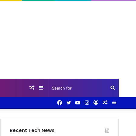
Random
Sidebar
Search
Facebook
Twitter
YouTube
Instagram
Log
Random
Sidebar
Article
for
In
Article
Recent Tech News