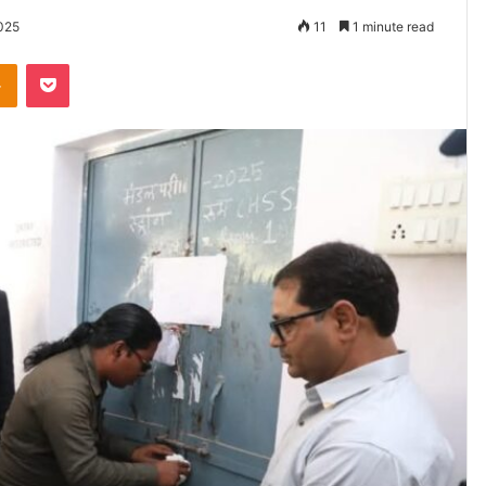
025
11
1 minute read
Odnoklassniki
Pocket