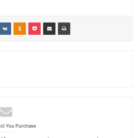
VKontakte
Odnoklassniki
Pocket
Share via Email
Print
uct You Purchase