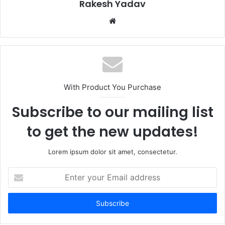
Rakesh Yadav
W
e
b
s
i
t
With Product You Purchase
e
Subscribe to our mailing list
to get the new updates!
Lorem ipsum dolor sit amet, consectetur.
E
n
t
e
r