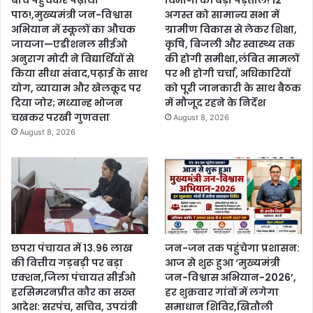
बीच पहुंचकर पढ़ाया
विभागों की बड़ी पड़ताल! 12
पाठ!,मुख्यमंत्री जन-विश्वास
अगस्त को सामान्य सभा में
अभियान में स्कूलों का औचक
ग्रामीण विकास से लेकर शिक्षा,
जायजा—एडीशनल सीईओ
कृषि, बिजली और स्वास्थ्य तक
अनुराग मोदी ने विद्यार्थियों से
की होगी समीक्षा,लंबित मामलों
किया सीधा संवाद,पढ़ाई के साथ
पर भी होगी चर्चा, अधिकारियों
योग, व्यायाम और खेलकूद पर
को पूरी जानकारी के साथ बैठक
दिया जोर; मध्यान्ह भोजन
में मौजूद रहने के निर्देश
चखकर परखी गुणवत्ता
August 8, 2026
August 8, 2026
छपरा पंचायत में 13.96 लाख
जन-जन तक पहुंचेगा प्रशासन:
की वित्तीय गड़बड़ी पर बड़ा
आज से शुरू हुआ ‘मुख्यमंत्री
एक्शन,जिला पंचायत सीईओ
जन-विश्वास अभियान-2026’,
हरसिमरनप्रीत कौर का सख्त
हर शुक्रवार गांवों में लगेगा
आदेश: सरपंच, सचिव, उपयंत्री
समाधान शिविर,खितौली