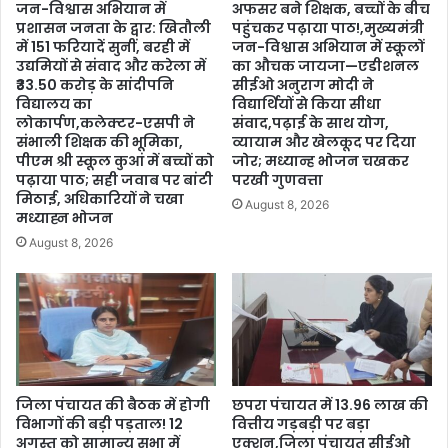
जन-विश्वास अभियान में
अफसर बने शिक्षक, बच्चों के बीच
प्रशासन जनता के द्वार: खितौली
पहुंचकर पढ़ाया पाठ!,मुख्यमंत्री
में 151 फरियादें सुनीं, बरही में
जन-विश्वास अभियान में स्कूलों
उद्यमियों से संवाद और करेला में
का औचक जायजा—एडीशनल
₹33.50 करोड़ के सांदीपनि
सीईओ अनुराग मोदी ने
विद्यालय का
विद्यार्थियों से किया सीधा
लोकार्पण,कलेक्टर-एसपी ने
संवाद,पढ़ाई के साथ योग,
संभाली शिक्षक की भूमिका,
व्यायाम और खेलकूद पर दिया
पीएम श्री स्कूल कुआं में बच्चों को
जोर; मध्यान्ह भोजन चखकर
पढ़ाया पाठ; सही जवाब पर बांटी
परखी गुणवत्ता
मिठाई, अधिकारियों ने चखा
August 8, 2026
मध्याह्न भोजन
August 8, 2026
जिला पंचायत की बैठक में होगी
छपरा पंचायत में 13.96 लाख की
विभागों की बड़ी पड़ताल! 12
वित्तीय गड़बड़ी पर बड़ा
अगस्त को सामान्य सभा में
एक्शन,जिला पंचायत सीईओ