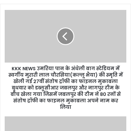
y
o
u
r
E
m
a
i
l
a
d
d
KKK NEWS उमरिया पान के अंधेली बाग स्टेडियम में
r
स्वर्गीय मुरारी लाल चौरसिया‌‌(कल्लू भैया) की स्मृति में
e
खेली गई 27वीं संतोष ट्रॉफी का फाइनल मुकाबला
s
बुधवार को डब्लूसीआर जबलपुर और नागपुर टीम के
s
बीच खेला गया जिसमें जबलपुर की टीम ने 80 रनों से
संतोष ट्रॉफी का फाइनल मुकाबला अपने नाम कर
लिया