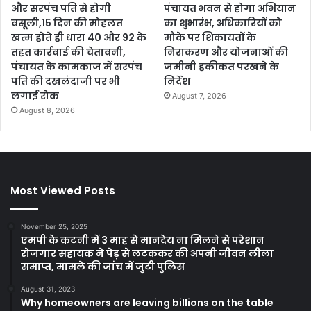
और सरपंच पति से होगी
पंचायत भवन से होगा अभियान
वसूली,15 दिन की मोहलत
का शुभारंभ, अधिकारियों को
खत्म होते ही धारा 40 और 92 के
मौके पर शिकायतों के
तहत कार्रवाई की चेतावनी,
निराकरण और योजनाओं की
पंचायत के कामकाज में सरपंच
जमीनी हकीकत परखने के
पति की दखलंदाजी पर भी
निर्देश
लगाई रोक
August 7, 2026
August 8, 2026
Most Viewed Posts
November 25, 2025
एमपी के कटनी में 3 माह से मानदेय ना मिलने से परेशान
रोजगार सहायक ने पेड़ से लटककर की अपनी जीवन लीला
समाप्त, मामले की जांच में जुटी पुलिस
August 31, 2023
Why homeowners are leaving billions on the table