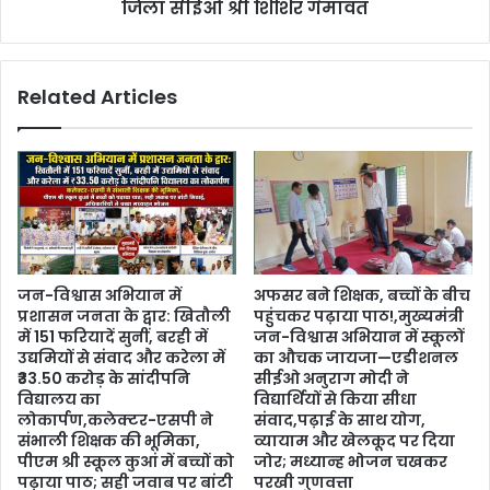
जिला सीईओ श्री शिशिर गेमावत
Related Articles
जन-विश्वास अभियान में
अफसर बने शिक्षक, बच्चों के बीच
प्रशासन जनता के द्वार: खितौली
पहुंचकर पढ़ाया पाठ!,मुख्यमंत्री
में 151 फरियादें सुनीं, बरही में
जन-विश्वास अभियान में स्कूलों
उद्यमियों से संवाद और करेला में
का औचक जायजा—एडीशनल
₹33.50 करोड़ के सांदीपनि
सीईओ अनुराग मोदी ने
विद्यालय का
विद्यार्थियों से किया सीधा
लोकार्पण,कलेक्टर-एसपी ने
संवाद,पढ़ाई के साथ योग,
संभाली शिक्षक की भूमिका,
व्यायाम और खेलकूद पर दिया
पीएम श्री स्कूल कुआं में बच्चों को
जोर; मध्यान्ह भोजन चखकर
पढ़ाया पाठ; सही जवाब पर बांटी
परखी गुणवत्ता