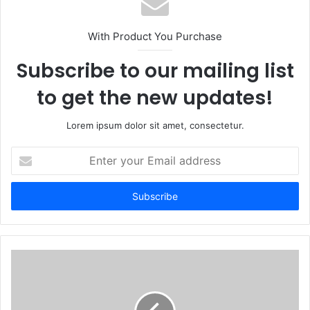
i
t
With Product You Purchase
e
Subscribe to our mailing list
to get the new updates!
Lorem ipsum dolor sit amet, consectetur.
E
n
t
e
r
y
o
u
r
E
m