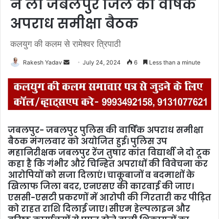
ने ली जबलपुर जिले की वर्षिक
अपराध समीक्षा बैठक
कलयुग की कलम से रामेश्वर त्रिपाठी
Rakesh Yadav
S
July 24, 2024
6
Less than a minute
e
n
d
a
n
जबलपुर- जबलपुर पुलिस की वार्षिक अपराध समीक्षा
e
बैठक मंगलवार को अयोजित हुई। पुलिस उप
m
महानिरीक्षक जबलपुर रेंज तुषार कांत विद्यार्थी ने दो टूक
a
कहा है कि गंभीर और चिन्हित अपराधों की विवेचना कर
i
आरोपियों को सजा दिलाएं। चाकूबाजों व बदमाशों के
l
खिलाफ जिला बदर, एनएसए की कारवाई की जाए।
एससी-एसटी प्रकरणों में आरोपी की गिरतारी कर पीड़ित
को राहत राशि दिलाई जाए। सीएम हेल्पलाइन और