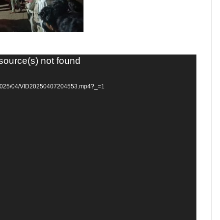
 source(s) not found
ds/2025/04/VID20250407204553.mp4?_=1