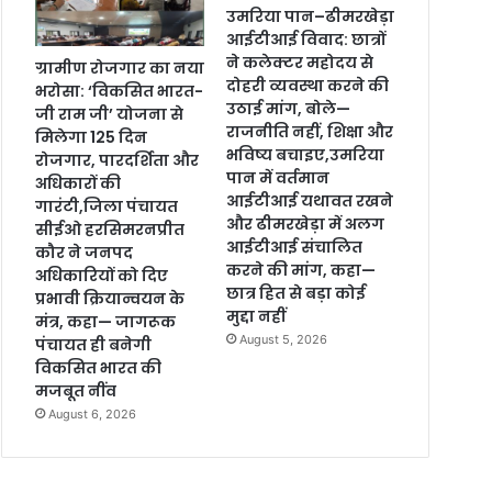
उमरिया पान–ढीमरखेड़ा
आईटीआई विवाद: छात्रों
ने कलेक्टर महोदय से
ग्रामीण रोजगार का नया
दोहरी व्यवस्था करने की
भरोसा: ‘विकसित भारत-
उठाई मांग, बोले—
जी राम जी’ योजना से
राजनीति नहीं, शिक्षा और
मिलेगा 125 दिन
भविष्य बचाइए,उमरिया
रोजगार, पारदर्शिता और
पान में वर्तमान
अधिकारों की
आईटीआई यथावत रखने
गारंटी,जिला पंचायत
और ढीमरखेड़ा में अलग
सीईओ हरसिमरनप्रीत
आईटीआई संचालित
कौर ने जनपद
करने की मांग, कहा—
अधिकारियों को दिए
छात्र हित से बड़ा कोई
प्रभावी क्रियान्वयन के
मुद्दा नहीं
मंत्र, कहा— जागरूक
August 5, 2026
पंचायत ही बनेगी
विकसित भारत की
मजबूत नींव
August 6, 2026