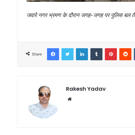
जवारे नगर भ्रमण के दौरान जगह-जगह पर पुलिस बल त
Facebook
Twitter
LinkedIn
Tumblr
Pinterest
Reddit
Share
Rakesh Yadav
W
e
b
s
i