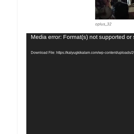
oplus_32
Video
Media error: Format(s) not supported or
Player
Download File: https://kalyugkikalam.com/wp-content/uploa