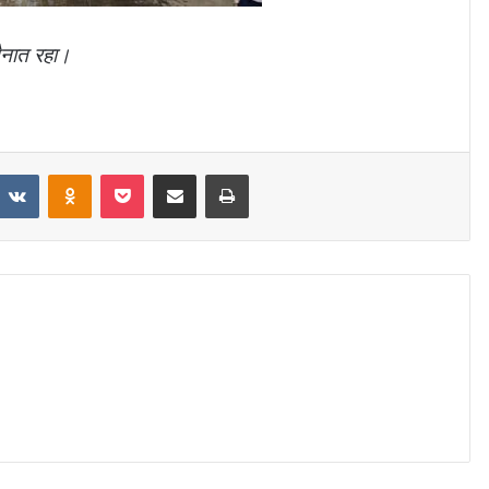
ैनात रहा।
VKontakte
Odnoklassniki
Pocket
Share via Email
Print