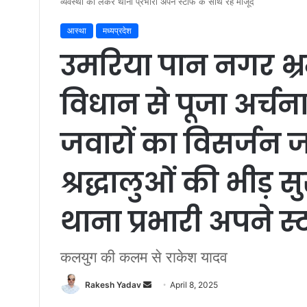
व्यवस्था को लेकर थाना प्रभारी अपने स्टाफ के साथ रहे मौजूद
आस्था
मध्यप्रदेश
उमरिया पान नगर भ्र
विधान से पूजा अर्चन
जवारों का विसर्जन ज
श्रद्धालुओं की भीड़ स
थाना प्रभारी अपने स
कलयुग की कलम से राकेश यादव
Rakesh Yadav
S
April 8, 2025
e