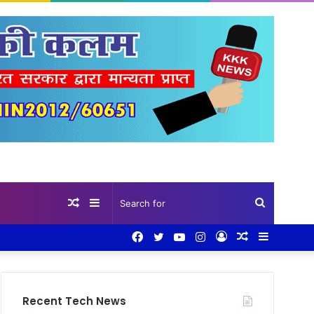
Random
Sidebar
Search
Facebook
Twitter
YouTube
Instagram
Log
Random
Sidebar
Article
for
In
Article
Recent Tech News