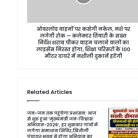
a
d
d
r
ओवरलोड वाहनों पर कसेगी नकेल, नशे पर
e
लगेगी रोक — कलेक्टर तिवारी के सख्त
s
निर्देश शराब पीकर वाहन चलाने वालों का
s
लाइसेंस निरस्त होगा, शिक्षा परिसरों के 100
मीटर दायरे में नशीली दुकानें हटेंगी
Related Articles
जन-जन तक पहुंचेगा प्रशासन: आज
से शुरू हुआ ‘मुख्यमंत्री जन-विश्वास
अभियान-2026’, हर शुक्रवार गांवों में
लगेगा समाधान शिविर,खितौली
पंचायत भवन से होगा अभियान का