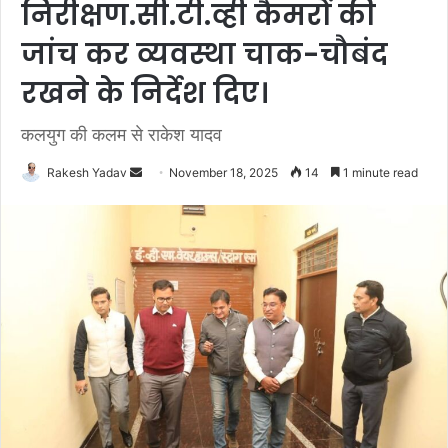
निरीक्षण.सी.टी.व्ही कैमरों की
जांच कर व्यवस्था चाक-चौबंद
रखने के निर्देश दिए।
कलयुग की कलम से राकेश यादव
Rakesh Yadav
S
November 18, 2025
14
1 minute read
e
n
d
a
n
e
m
a
i
l