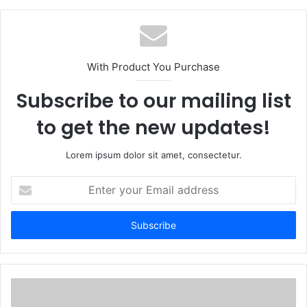
b
s
i
t
With Product You Purchase
e
Subscribe to our mailing list
to get the new updates!
Lorem ipsum dolor sit amet, consectetur.
E
n
t
e
r
y
o
u
r