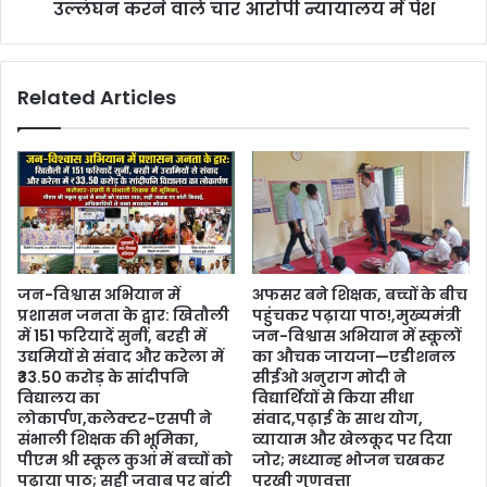
उल्लंघन करने वाले चार आरोपी न्यायालय में पेश
Related Articles
जन-विश्वास अभियान में
अफसर बने शिक्षक, बच्चों के बीच
प्रशासन जनता के द्वार: खितौली
पहुंचकर पढ़ाया पाठ!,मुख्यमंत्री
में 151 फरियादें सुनीं, बरही में
जन-विश्वास अभियान में स्कूलों
उद्यमियों से संवाद और करेला में
का औचक जायजा—एडीशनल
₹33.50 करोड़ के सांदीपनि
सीईओ अनुराग मोदी ने
विद्यालय का
विद्यार्थियों से किया सीधा
लोकार्पण,कलेक्टर-एसपी ने
संवाद,पढ़ाई के साथ योग,
संभाली शिक्षक की भूमिका,
व्यायाम और खेलकूद पर दिया
पीएम श्री स्कूल कुआं में बच्चों को
जोर; मध्यान्ह भोजन चखकर
पढ़ाया पाठ; सही जवाब पर बांटी
परखी गुणवत्ता