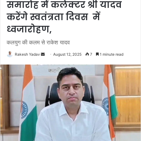
समारोह में कलेक्टर श्री यादव
करेंगे स्वतंत्रता दिवस में
ध्वजारोहण,
कलयुग की कलम से राकेश यादव
Rakesh Yadav
S
August 12, 2025
7
1 minute read
e
n
d
a
n
e
m
a
i
l