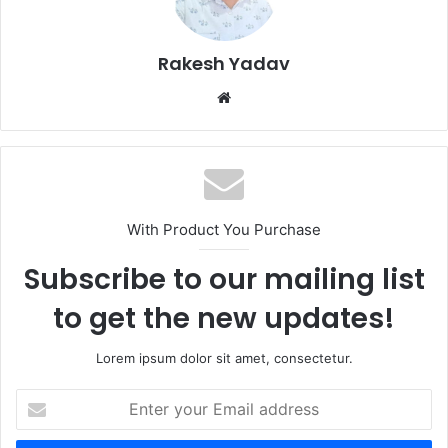
Rakesh Yadav
W
e
b
s
i
t
With Product You Purchase
e
Subscribe to our mailing list
to get the new updates!
Lorem ipsum dolor sit amet, consectetur.
E
n
t