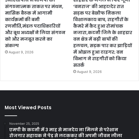
उमरियापान में भाजपा की
शाहडार के जंगल में फिर गूंजी
संगठनात्मक ताकत पर मंथन,
‘वनराज’ की आहट!देर रात
मासिक बैठक में आगामी
सड़क पर बेखौफ निकला
कार्यक्रमों की बनी
विशालकाय बाघ, राहगीरों के
रणनीति,मंडल पदाधिकारियों
कैमरे में कैद हुआ रोमांचक
और बूथ अध्यक्षों ने लिया संगठन
नजारा,कटनी जिले के शाहडार
को और मजबूत करने का
वन क्षेत्र में बढ़ी बाघों की
संकल्प
हलचल, सड़क पार कर झाड़ियों
में ओझल हुआ टाइगर; वन
August 9, 2026
विभाग ने राहगीरों को किया
सतर्क
August 9, 2026
Most Viewed Posts
November 25, 2025
एमपी के कटनी में 3 माह से मानदेय ना मिलने से परेशान
रोजगार सहायक ने पेड़ से लटककर की अपनी जीवन लीला