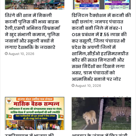
तिरंगे की शान में निकली
डिजिटल टैक्सेशन में कटनी की
कटनी पुलिस की भव्य बाइक
बड़ी छलांग: जनपद पंचायत
रैली,एसपी अभिनय विश्वकर्मा
कटनी बनी जिले में नंबर-1
ने खुद संभाली कमान, पुलिस
OSR प्रबंधन में ₹7.55 लाख की
जवानों और स्कूली बच्चों ने
कर वसूली, जिला पंचायत भी
लगाए देशभक्ति के जयकारे
प्रदेश के अग्रणी जिलों में
शामिल,सीईओ हरसिमरनप्रीत
August 10, 2026
कौर की सतत निगरानी और
सख्त निर्देशों का दिखने लगा
असर, ग्राम पंचायतों को
आत्मनिर्भर बनाने पर जोर
August 10, 2026