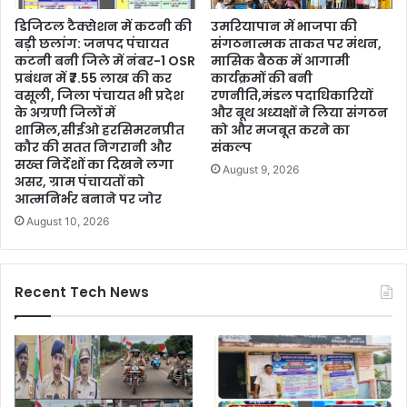
डिजिटल टैक्सेशन में कटनी की
उमरियापान में भाजपा की
बड़ी छलांग: जनपद पंचायत
संगठनात्मक ताकत पर मंथन,
कटनी बनी जिले में नंबर-1 OSR
मासिक बैठक में आगामी
प्रबंधन में ₹7.55 लाख की कर
कार्यक्रमों की बनी
वसूली, जिला पंचायत भी प्रदेश
रणनीति,मंडल पदाधिकारियों
के अग्रणी जिलों में
और बूथ अध्यक्षों ने लिया संगठन
शामिल,सीईओ हरसिमरनप्रीत
को और मजबूत करने का
कौर की सतत निगरानी और
संकल्प
सख्त निर्देशों का दिखने लगा
August 9, 2026
असर, ग्राम पंचायतों को
आत्मनिर्भर बनाने पर जोर
August 10, 2026
Recent Tech News