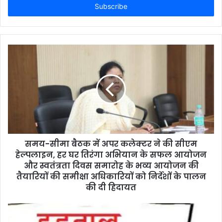
e
r
y
o
u
r
E
m
a
i
l
a
d
d
समय-सीमा बैठक में अपर कलेक्टर ने की सीएम
r
हेल्पलाइन, हर घर तिरंगा अभियान के सफल आयोजन
e
और स्वतंत्रता दिवस समारोह के भव्य आयोजन की
s
तैयारियों की समीक्षा अधिकारियों को निर्देशों के पालन
s
की दी हिदायत