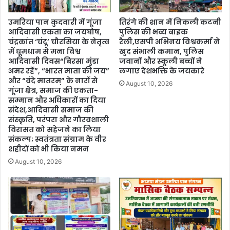
उमरिया पान कुदवारी में गूंजा
तिरंगे की शान में निकली कटनी
आदिवासी एकता का जयघोष,
पुलिस की भव्य बाइक
चंद्रकांत ‘चंदू’ चौरसिया के नेतृत्व
रैली,एसपी अभिनय विश्वकर्मा ने
में धूमधाम से मना विश्व
खुद संभाली कमान, पुलिस
आदिवासी दिवस“बिरसा मुंडा
जवानों और स्कूली बच्चों ने
अमर रहें”, “भारत माता की जय”
लगाए देशभक्ति के जयकारे
और “वंदे मातरम्” के नारों से
August 10, 2026
गूंजा क्षेत्र, समाज की एकता-
सम्मान और अधिकारों का दिया
संदेश,आदिवासी समाज की
संस्कृति, परंपरा और गौरवशाली
विरासत को सहेजने का लिया
संकल्प; स्वतंत्रता संग्राम के वीर
शहीदों को भी किया नमन
August 10, 2026