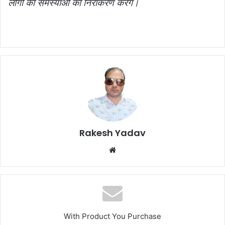
लोगों की समस्याओं का निराकरण करेंगे।
Rakesh Yadav
W
e
b
s
i
t
With Product You Purchase
e