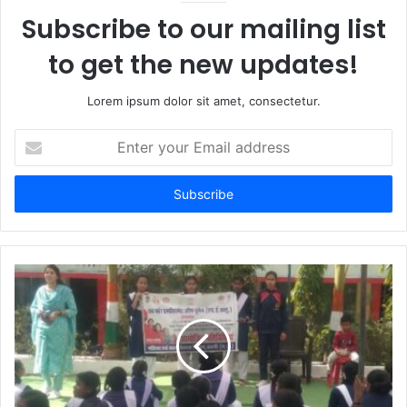
Subscribe to our mailing list
to get the new updates!
Lorem ipsum dolor sit amet, consectetur.
E
n
t
e
r
y
o
u
r
E
m
a
i
l
a