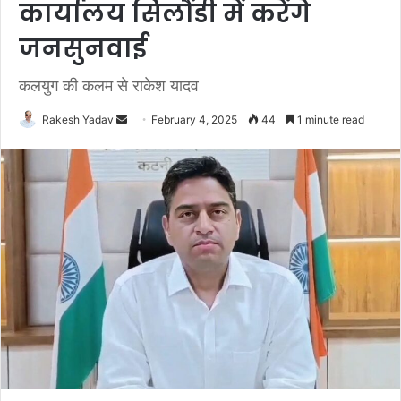
कार्यालय सिलौंडी में करेंगे
जनसुनवाई
कलयुग की कलम से राकेश यादव
Rakesh Yadav
S
February 4, 2025
44
1 minute read
e
n
d
a
n
e
m
a
i
l