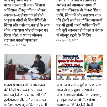
बीच पहुंचकर पढ़ाया
विभागों की बड़ी पड़ताल! 12
पाठ!,मुख्यमंत्री जन-विश्वास
अगस्त को सामान्य सभा में
अभियान में स्कूलों का औचक
ग्रामीण विकास से लेकर शिक्षा,
जायजा—एडीशनल सीईओ
कृषि, बिजली और स्वास्थ्य तक
अनुराग मोदी ने विद्यार्थियों से
की होगी समीक्षा,लंबित मामलों
किया सीधा संवाद,पढ़ाई के साथ
पर भी होगी चर्चा, अधिकारियों
योग, व्यायाम और खेलकूद पर
को पूरी जानकारी के साथ बैठक
दिया जोर; मध्यान्ह भोजन
में मौजूद रहने के निर्देश
चखकर परखी गुणवत्ता
August 8, 2026
August 8, 2026
छपरा पंचायत में 13.96 लाख
जन-जन तक पहुंचेगा प्रशासन:
की वित्तीय गड़बड़ी पर बड़ा
आज से शुरू हुआ ‘मुख्यमंत्री
एक्शन,जिला पंचायत सीईओ
जन-विश्वास अभियान-2026’,
हरसिमरनप्रीत कौर का सख्त
हर शुक्रवार गांवों में लगेगा
आदेश: सरपंच, सचिव, उपयंत्री
समाधान शिविर,खितौली