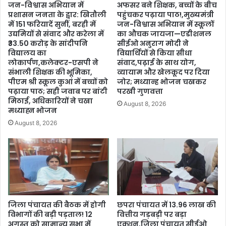
जन-विश्वास अभियान में
अफसर बने शिक्षक, बच्चों के बीच
प्रशासन जनता के द्वार: खितौली
पहुंचकर पढ़ाया पाठ!,मुख्यमंत्री
में 151 फरियादें सुनीं, बरही में
जन-विश्वास अभियान में स्कूलों
उद्यमियों से संवाद और करेला में
का औचक जायजा—एडीशनल
₹33.50 करोड़ के सांदीपनि
सीईओ अनुराग मोदी ने
विद्यालय का
विद्यार्थियों से किया सीधा
लोकार्पण,कलेक्टर-एसपी ने
संवाद,पढ़ाई के साथ योग,
संभाली शिक्षक की भूमिका,
व्यायाम और खेलकूद पर दिया
पीएम श्री स्कूल कुआं में बच्चों को
जोर; मध्यान्ह भोजन चखकर
पढ़ाया पाठ; सही जवाब पर बांटी
परखी गुणवत्ता
मिठाई, अधिकारियों ने चखा
August 8, 2026
मध्याह्न भोजन
August 8, 2026
जिला पंचायत की बैठक में होगी
छपरा पंचायत में 13.96 लाख की
विभागों की बड़ी पड़ताल! 12
वित्तीय गड़बड़ी पर बड़ा
अगस्त को सामान्य सभा में
एक्शन,जिला पंचायत सीईओ