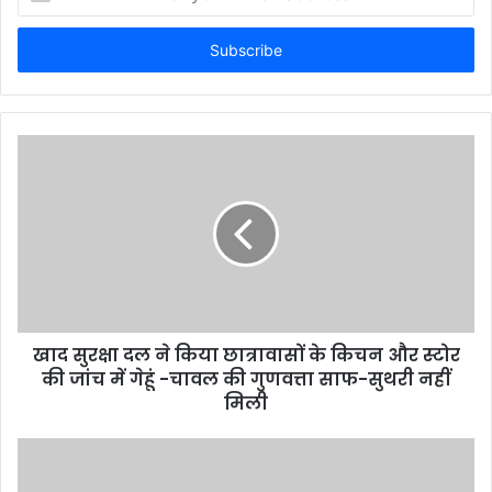
n
t
e
r
y
o
u
r
E
m
a
i
l
a
d
d
खाद सुरक्षा दल ने किया छात्रावासों के किचन और स्टोर
r
की जांच में गेहूं -चावल की गुणवत्ता साफ-सुथरी नहीं
e
मिली
s
s