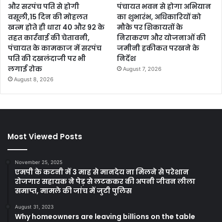
और सरपंच पति से होगी
पंचायत भवन से होगा अभियान
वसूली,15 दिन की मोहलत
का शुभारंभ, अधिकारियों को
खत्म होते ही धारा 40 और 92 के
मौके पर शिकायतों के
तहत कार्रवाई की चेतावनी,
निराकरण और योजनाओं की
पंचायत के कामकाज में सरपंच
जमीनी हकीकत परखने के
पति की दखलंदाजी पर भी
निर्देश
लगाई रोक
August 7, 2026
August 8, 2026
Most Viewed Posts
November 25, 2025
एमपी के कटनी में 3 माह से मानदेय ना मिलने से परेशान
रोजगार सहायक ने पेड़ से लटककर की अपनी जीवन लीला
समाप्त, मामले की जांच में जुटी पुलिस
August 31, 2023
Why homeowners are leaving billions on the table