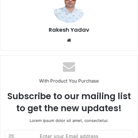
Rakesh Yadav
W
e
b
s
i
t
With Product You Purchase
e
Subscribe to our mailing list
to get the new updates!
Lorem ipsum dolor sit amet, consectetur.
E