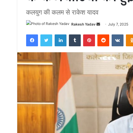
कलयुग की कलम से राकेश यादव
Rakesh Yadav
S
July 7, 2025
e
Facebook
Twitter
LinkedIn
Tumblr
Pinterest
Reddit
VKontakte
n
d
a
n
e
m
a
i
l