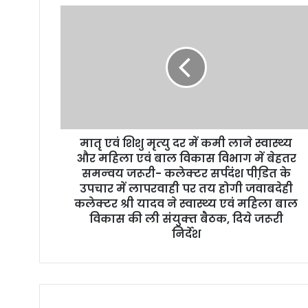
r
E
m
a
i
l
a
d
d
r
मातृ एवं शिशु मृत्‍यु दर में कमी लाने स्‍वास्‍थ्‍य
e
और महिला एवं बाल विकास विभाग में बेहतर
s
समन्‍वय जरूरी- कलेक्‍टर सर्पदंश पीडि़त के
s
उपचार में लापरवाही पर तय होगी जवाबदेही
कलेक्‍टर श्री यादव ने स्‍वास्‍थ्‍य एवं महिला बाल
विकास की ली संयुक्‍त बैठक, दिये जरूरी
निर्देश