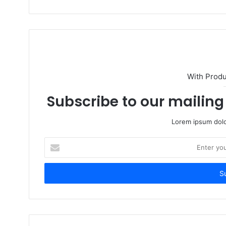
e
b
s
i
t
e
With Prod
Subscribe to our mailing 
Lorem ipsum dolo
E
n
t
e
r
y
o
u