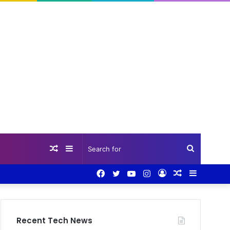
Random
Sidebar
Search
Facebook
Twitter
YouTube
Instagram
Log
Random
Sidebar
Article
for
In
Article
Recent Tech News