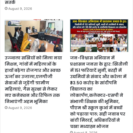
सतर्क
August 9, 2026
उज्ज्वला सखियों को मिला नया
जन-विश्वास अभियान में
मिशन, गांवों में महिलाओं के
प्रशासन जनता के द्वार: खितौली
हाथों बढ़ेगा रोजगार और स्वच्छ
में 151 फरियादें सुनीं, बरही में
ऊर्जा का उजाला,एलपीजी
उद्यमियों से संवाद और करेला में
सेवाओं से जुड़ेंगी ग्रामीण
₹33.50 करोड़ के सांदीपनि
महिलाएं, गैस सुरक्षा से लेकर
विद्यालय का
नए कनेक्शन और रिफिल तक
लोकार्पण,कलेक्टर-एसपी ने
निभाएंगी अहम भूमिका
संभाली शिक्षक की भूमिका,
पीएम श्री स्कूल कुआं में बच्चों
August 9, 2026
को पढ़ाया पाठ; सही जवाब पर
बांटी मिठाई, अधिकारियों ने
चखा मध्याह्न भोजन
August 8, 2026