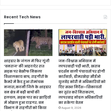
Recent Tech News
शाहडार के जंगल में फिर गूंजी
जन-विश्वास अभियान में
‘वनराज’ की आहट!देर रात
लापरवाही पड़ी भारी, खराब
सड़क पर बेखौफ निकला
प्रदर्शन वाली पंचायतों पर होगी
विशालकाय बाघ, राहगीरों के
कार्रवाई!, ढीमरखेड़ा सीईओ
कैमरे में कैद हुआ रोमांचक
युजवेंद्र कोरी ने अधिकारियों को
नजारा,कटनी जिले के शाहडार
दिए सख्त निर्देश—शिकायतों
वन क्षेत्र में बढ़ी बाघों की
का तुरंत करें निराकरण,
हलचल, सड़क पार कर झाड़ियों
लापरवाह नोडल अधिकारियों
में ओझल हुआ टाइगर; वन
का रुकेगा वेतन
विभाग ने राहगीरों को किया
August 9, 2026