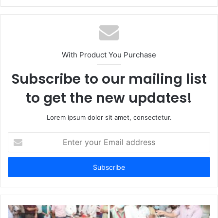
e
b
s
i
t
With Product You Purchase
e
Subscribe to our mailing list
to get the new updates!
Lorem ipsum dolor sit amet, consectetur.
E
n
t
e
r
y
o
u