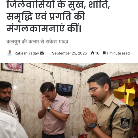
जिलेवासियों के सुख, शांति,
समृद्धि एवं प्रगति की
मंगलकामनाएं कीं।
कलयुग की कलम से राकेश यादव
Rakesh Yadav
S
September 25, 2025
16
1 minute read
e
n
d
a
n
e
m
a
i
l