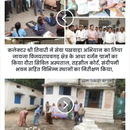
r
E
m
a
i
l
a
d
d
कलेक्‍टर श्री तिवारी ने सेवा पखवाड़ा अभियान का लिया
r
जायजा विजयराघवगढ़ क्षेत्र के आधा दर्जन ग्रामों का
e
किया दौरा सिविल अस्पताल, तहसील कोर्ट, संदीपनी
s
भवन सहित विभिन्न स्थानों का निरीक्षण किया,
s