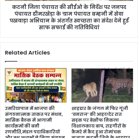
कटनी जिला पंचायत की सीईओ के निर्देश पर जनपद
पंचायत ढीमरखेड़ा के ग्राम पंचायत बम्हनी में सेवा
पखवाड़ा अभियान के अंतर्गत स्वच्छता का संदेश देने हुई
साफ सफाई की गतिविधियां
Related Articles
उमरियापान में भाजपा की
शाहडार के जंगल में फिर गूंजी
संगठनात्मक ताकत पर मंथन,
‘वनराज’ की आहट!देर रात
मासिक बैठक में आगामी
सड़क पर बेखौफ निकला
कार्यक्रमों की बनी
विशालकाय बाघ, राहगीरों के
रणनीति,मंडल पदाधिकारियों
कैमरे में कैद हुआ रोमांचक
और बूथ अध्यक्षों ने लिया संगठन
नजारा,कटनी जिले के शाहडार