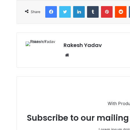
Facebook
Twitter
LinkedIn
Tumblr
Pinterest
Reddit
Share
Rakesh Yadav
W
e
b
s
i
t
e
With Prod
Subscribe to our mailing 
Lorem ipsum dolo