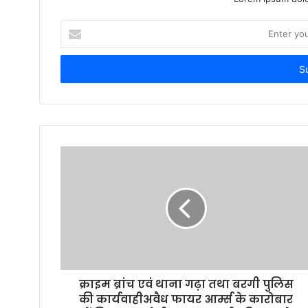
E
n
t
e
r
y
o
u
r
E
m
a
i
l
a
d
d
r
क्राइम ब्रांच एवं थाना गढ़ा तथा बरगी पुलिस
e
की कार्यवाहीअवैध फायर आर्म्स के कारोबार
s