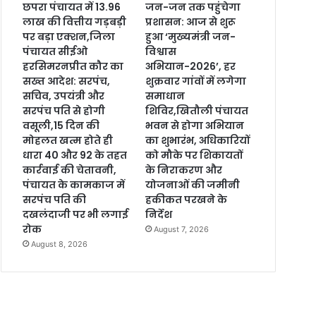
छपरा पंचायत में 13.96
जन-जन तक पहुंचेगा
लाख की वित्तीय गड़बड़ी
प्रशासन: आज से शुरू
पर बड़ा एक्शन,जिला
हुआ ‘मुख्यमंत्री जन-
पंचायत सीईओ
विश्वास
हरसिमरनप्रीत कौर का
अभियान-2026’, हर
सख्त आदेश: सरपंच,
शुक्रवार गांवों में लगेगा
सचिव, उपयंत्री और
समाधान
सरपंच पति से होगी
शिविर,खितौली पंचायत
वसूली,15 दिन की
भवन से होगा अभियान
मोहलत खत्म होते ही
का शुभारंभ, अधिकारियों
धारा 40 और 92 के तहत
को मौके पर शिकायतों
कार्रवाई की चेतावनी,
के निराकरण और
पंचायत के कामकाज में
योजनाओं की जमीनी
सरपंच पति की
हकीकत परखने के
दखलंदाजी पर भी लगाई
निर्देश
रोक
August 7, 2026
August 8, 2026