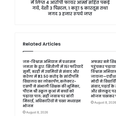
में लिप्त 4 आरोपी फायर आर्म्स सहित पकड़े
s
गये, देशी 3 पिस्टल, 1 कट्टा 5 कारतूस तथा
नगद 3 हजार रूपये जप्त
Related Articles
जन-विश्वास अभियान में प्रशासन
अफसर बने शिक्ष
जनता के द्वार: खितौली में 151 फरियादें
पहुंचकर पढ़ाया
सुनीं, बरही में उद्यमियों से संवाद और
विश्वास अभियान
करेला में ₹33.50 करोड़ के सांदीपनि
जायजा—एडीश
विद्यालय का लोकार्पण,कलेक्टर-
मोदी ने विद्यार्
एसपी ने संभाली शिक्षक की भूमिका,
संवाद,पढ़ाई के
पीएम श्री स्कूल कुआं में बच्चों को
और खेलकूद पर 
पढ़ाया पाठ; सही जवाब पर बांटी
भोजन चखकर पर
मिठाई, अधिकारियों ने चखा मध्याह्न
August 8, 202
भोजन
August 8, 2026