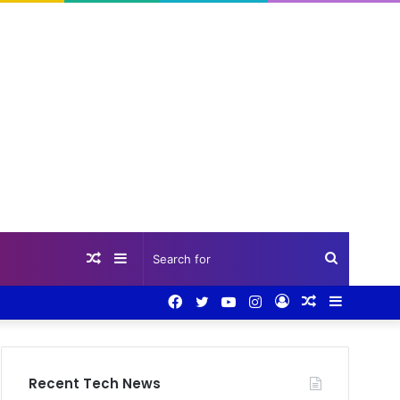
Random
Sidebar
Search
Facebook
Twitter
YouTube
Instagram
Log
Random
Sidebar
Article
for
In
Article
Recent Tech News