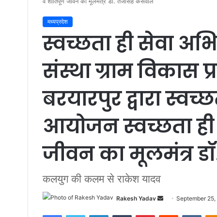
व शांतिपूर्ण जीवन का मूलमंत्र डॉ. तेजसिंह केसवाल
मध्यप्रदेश
स्वच्छता ही सेवा अभ
संस्था ग्राम विकास प
बरयारपुर द्वारा स्वच
आयोजन स्वच्छता ही स्
जीवन का मूलमंत्र ड
कलयुग की कलम से राकेश यादव
Rakesh Yadav
S
September 25,
e
Facebook
Twitter
LinkedIn
Tumblr
Pinterest
Reddit
VKontakte