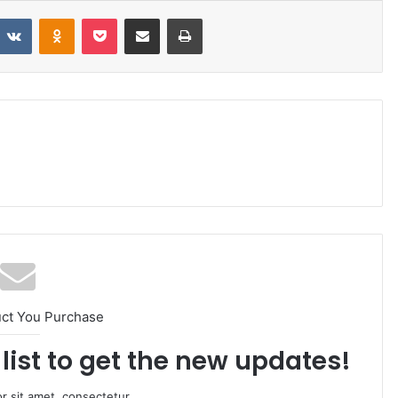
VKontakte
Odnoklassniki
Pocket
Share via Email
Print
uct You Purchase
list to get the new updates!
r sit amet, consectetur.