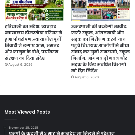
हरियाली का संदेश: व्यवहार
ऊमरपानी की बदलेगी तस्वीर:
न्यायालय ढीमरखेड़ा परिसर में
जर्जर स्कूल, आंगनबाड़ी और
हुआ पौधरोपण,न्यायाधीश पूर्वी
सड़क का निरीक्षण करने गांव
तिवारी ने लगाए आम, अमरूद
पहुंचे विधायक,ग्रामीणों से सीधा
और जामुन के पौधे, पर्यावरण
संवाद कर सुनी समस्याएं, स्कूल
संरक्षण का दिया संदेश
निर्माण, आंगनबाड़ी भवन और
सड़क के लिए संबंधित विभागों
August 6, 2026
को दिए निर्देश
August 6, 2026
Most Viewed Posts
November 25, 2025
एमपी के कटनी में 3 माह से मानदेय ना मिलने से परेशान