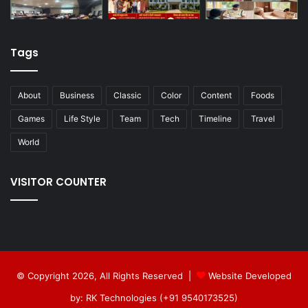
Tags
About
Business
Classic
Color
Content
Foods
Games
Life Style
Team
Tech
Timeline
Travel
World
VISITOR COUNTER
© Copyright 2026, All Rights Reserved |
Website Developed
by: RK Technologies (+91 9540173525)