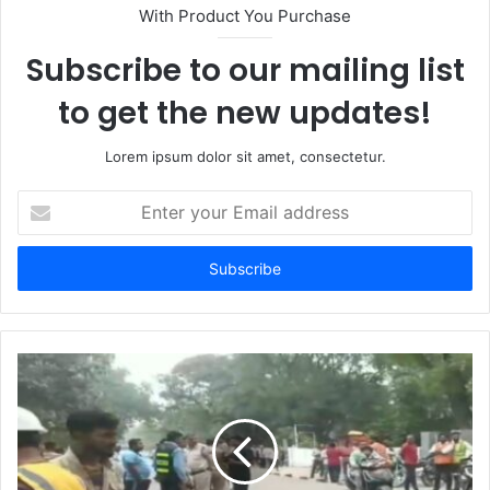
t
With Product You Purchase
e
Subscribe to our mailing list
to get the new updates!
Lorem ipsum dolor sit amet, consectetur.
E
n
t
e
r
y
o
u
r
E
m
a
i