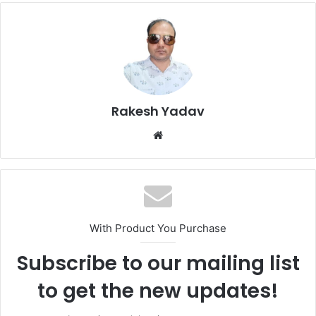
Rakesh Yadav
W
e
b
s
i
t
With Product You Purchase
e
Subscribe to our mailing list
to get the new updates!