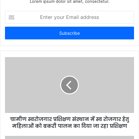
Lorem ipsum dolor sit amet, consectetur.
E
n
t
e
r
y
o
u
r
E
m
a
i
l
a
d
d
ग्रामीण स्वरोजगार प्रशिक्षण संस्थान में स्व रोजगार हेतु
r
महिलाओं को बकरी पालन का दिया जा रहा प्रशिक्षण
e
s