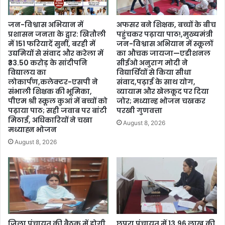
जन-विश्वास अभियान में
अफसर बने शिक्षक, बच्चों के बीच
प्रशासन जनता के द्वार: खितौली
पहुंचकर पढ़ाया पाठ!,मुख्यमंत्री
में 151 फरियादें सुनीं, बरही में
जन-विश्वास अभियान में स्कूलों
उद्यमियों से संवाद और करेला में
का औचक जायजा—एडीशनल
₹33.50 करोड़ के सांदीपनि
सीईओ अनुराग मोदी ने
विद्यालय का
विद्यार्थियों से किया सीधा
लोकार्पण,कलेक्टर-एसपी ने
संवाद,पढ़ाई के साथ योग,
संभाली शिक्षक की भूमिका,
व्यायाम और खेलकूद पर दिया
पीएम श्री स्कूल कुआं में बच्चों को
जोर; मध्यान्ह भोजन चखकर
पढ़ाया पाठ; सही जवाब पर बांटी
परखी गुणवत्ता
मिठाई, अधिकारियों ने चखा
August 8, 2026
मध्याह्न भोजन
August 8, 2026
जिला पंचायत की बैठक में होगी
छपरा पंचायत में 13.96 लाख की