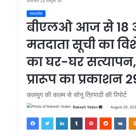
प्रकाशन 29 अक्टूबर को
मध्यप्रदेश
बीएलओ आज से 18 अक
मतदाता सूची का विशेष
का घर-घर सत्यापन,
प्रारूप का प्रकाशन 
कलयुग की कलम से सोनू त्रिपाठी की रिपोर्ट
Rakesh Yadav
S
August 20, 20
e
Facebook
Twitter
LinkedIn
Tumblr
Pinterest
Reddit
VKontakte
n
d