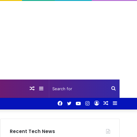
Random
Sidebar
Search
Facebook
Twitter
YouTube
Instagram
Log
Random
Sidebar
Article
for
In
Article
Recent Tech News