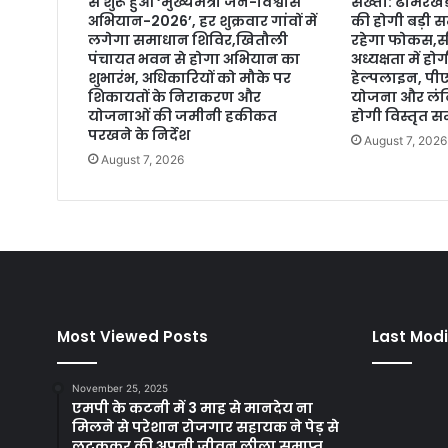
से शुरू हुआ ‘मुख्यमंत्री जन-विश्वास
सख्ती: ढीमरखे
अभियान-2026’, हर शुक्रवार गांवों में
की होगी बड़ी स
लगेगा समाधान शिविर,खितौली
रहेगा फोकस,सी
पंचायत भवन से होगा अभियान का
अध्यक्षता में 
शुभारंभ, अधिकारियों को मौके पर
हेल्पलाइन, प
शिकायतों के निराकरण और
योजना और लंबि
योजनाओं की जमीनी हकीकत
होगी विस्तृत सम
परखने के निर्देश
August 7, 2026
August 7, 2026
Most Viewed Posts
Last Modi
November 25, 2025
एमपी के कटनी में 3 माह से मानदेय ना
मिलने से परेशान रोजगार सहायक ने पेड़ से
लटककर की अपनी जीवन लीला समाप्त,