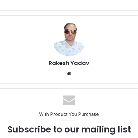
Rakesh Yadav
W
e
b
s
i
t
With Product You Purchase
e
Subscribe to our mailing list