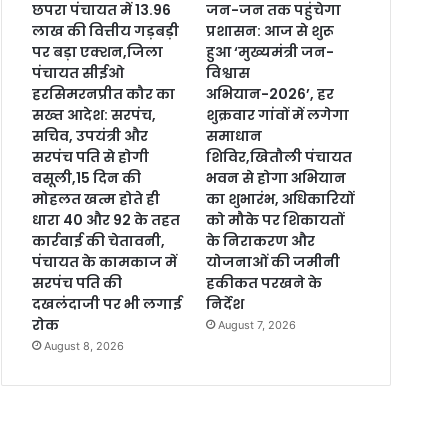
छपरा पंचायत में 13.96
जन-जन तक पहुंचेगा
लाख की वित्तीय गड़बड़ी
प्रशासन: आज से शुरू
पर बड़ा एक्शन,जिला
हुआ ‘मुख्यमंत्री जन-
पंचायत सीईओ
विश्वास
हरसिमरनप्रीत कौर का
अभियान-2026’, हर
सख्त आदेश: सरपंच,
शुक्रवार गांवों में लगेगा
सचिव, उपयंत्री और
समाधान
सरपंच पति से होगी
शिविर,खितौली पंचायत
वसूली,15 दिन की
भवन से होगा अभियान
मोहलत खत्म होते ही
का शुभारंभ, अधिकारियों
धारा 40 और 92 के तहत
को मौके पर शिकायतों
कार्रवाई की चेतावनी,
के निराकरण और
पंचायत के कामकाज में
योजनाओं की जमीनी
सरपंच पति की
हकीकत परखने के
दखलंदाजी पर भी लगाई
निर्देश
रोक
August 7, 2026
August 8, 2026