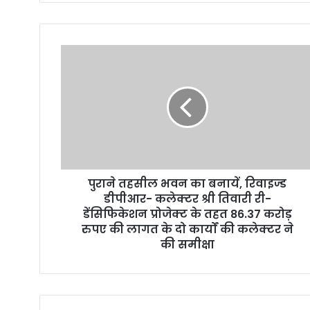
o
u
r
E
m
a
i
l
a
d
d
r
पुराने तहसील भवन का बनायें, रिवाइज्ड
e
डीपीआर- कलेक्टर श्री तिवारी री-
s
डेंसिफिकेशन प्रोजेक्ट के तहत 86.37 करोड़
s
रुपए की लागत के दो कार्यों की कलेक्टर ने
की समीक्षा