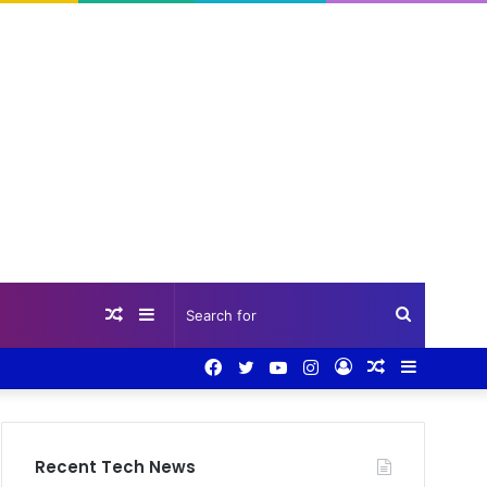
Random
Sidebar
Search
Facebook
Twitter
YouTube
Instagram
Log
Random
Sidebar
Article
for
In
Article
Recent Tech News