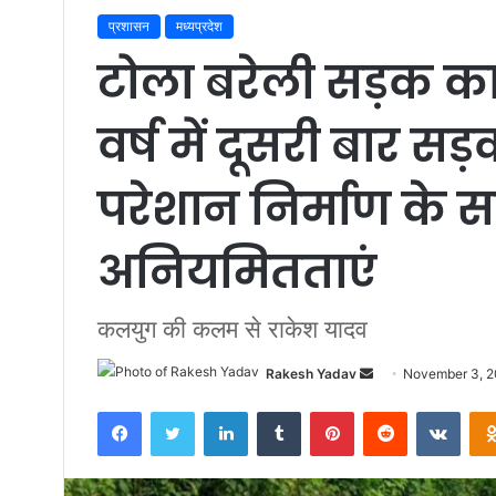
प्रशासन
मध्यप्रदेश
टोला बरेली सड़क का
वर्ष में दूसरी बार सड़
परेशान निर्माण के स
अनियमितताएं
कलयुग की कलम से राकेश यादव
Rakesh Yadav
S
November 3, 
e
Facebook
Twitter
LinkedIn
Tumblr
Pinterest
Reddit
VKontakte
n
d
a