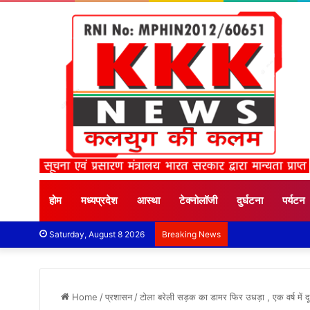
होम
मध्यप्रदेश
आस्था
टेक्नोलॉजी
दुर्घटना
पर्यटन
Saturday, August 8 2026
Breaking News
Home
/
प्रशासन
/
टोला बरेली सड़क का डामर फिर उधड़ा , एक वर्ष में दू