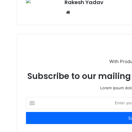
Rakesh Yadav
W
e
b
s
i
t
e
With Prod
Subscribe to our mailing 
Lorem ipsum dolo
E
n
t
e
r
y