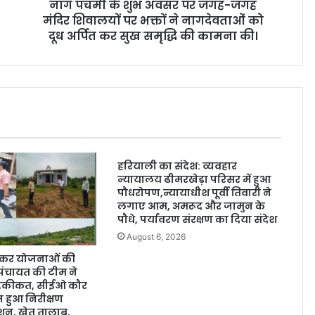
नाग पंचमी के शुभ अवसर पर जगह-जगह
मंदिर शिवालयों पर भक्तों ने नागदेवताओं को
दूध अर्पित कर सुख समृद्धि की कामना की।
हरियाली का संदेश: व्यवहार
न्यायालय ढीमरखेड़ा परिसर में हुआ
पौधरोपण,न्यायाधीश पूर्वी तिवारी ने
लगाए आम, अमरूद और जामुन के
पौधे, पर्यावरण संरक्षण का दिया संदेश
August 6, 2026
ंचकर योजनाओं की
पंचायत की टीम ने
हकीकत, सीईओ कौर
ेज हुआ निरीक्षण
ेशन, खेत तालाब,