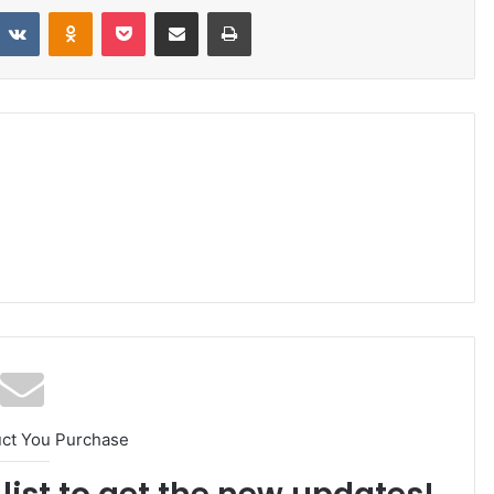
VKontakte
Odnoklassniki
Pocket
Share via Email
Print
uct You Purchase