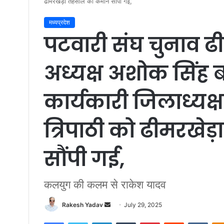
ढीमरखेड़ा तहसील की कमान सौंपी गई,
मध्यप्रदेश
पटवारी संघ चुनाव ढी
अध्यक्ष अशोक सिंह ब
कार्यकारी जिलाध्यक्ष च
त्रिपाठी को ढीमरखे
सौंपी गई,
कलयुग की कलम से राकेश यादव
Rakesh Yadav
S
July 29, 2025
e
Facebook
Twitter
LinkedIn
Tumblr
Pinterest
Reddit
VKontakte