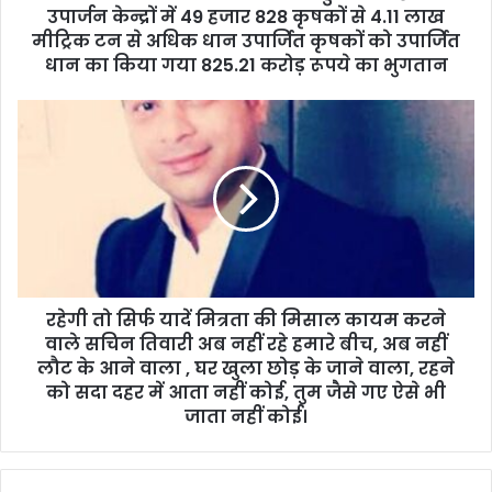
r
उपार्जन केन्द्रों में 49 हजार 828 कृषकों से 4.11 लाख
e
मीट्रिक टन से अधिक धान उपार्जित कृषकों को उपार्जित
s
धान का किया गया 825.21 करोड़ रूपये का भुगतान
s
रहेगी तो सिर्फ यादें मित्रता की मिसाल कायम करने
वाले सचिन तिवारी अब नहीं रहे हमारे बीच, अब नहीं
लौट के आने वाला , घर खुला छोड़ के जाने वाला, रहने
को सदा दहर में आता नहीं कोई, तुम जैसे गए ऐसे भी
जाता नहीं कोई।