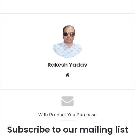
Rakesh Yadav
W
e
b
s
i
t
With Product You Purchase
e
Subscribe to our mailing list