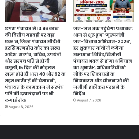
छपरा पंचायत में 13.96 लाख
जन-जन तक पहुंचेगा प्रशासन:
की वित्तीय गड़बड़ी पर बड़ा
आज से शुरू हुआ ‘मुख्यमंत्री
एक्शन,जिला पंचायत सीईओ
जन-विश्वास अभियान-2026’,
हरसिमरनप्रीत कौर का सख्त
हर शुक्रवार गांवों में लगेगा
आदेश: सरपंच, सचिव, उपयंत्री
समाधान शिविर,खितौली
और सरपंच पति से होगी
पंचायत भवन से होगा अभियान
वसूली,15 दिन की मोहलत
का शुभारंभ, अधिकारियों को
खत्म होते ही धारा 40 और 92 के
मौके पर शिकायतों के
तहत कार्रवाई की चेतावनी,
निराकरण और योजनाओं की
पंचायत के कामकाज में सरपंच
जमीनी हकीकत परखने के
पति की दखलंदाजी पर भी
निर्देश
लगाई रोक
August 7, 2026
August 8, 2026