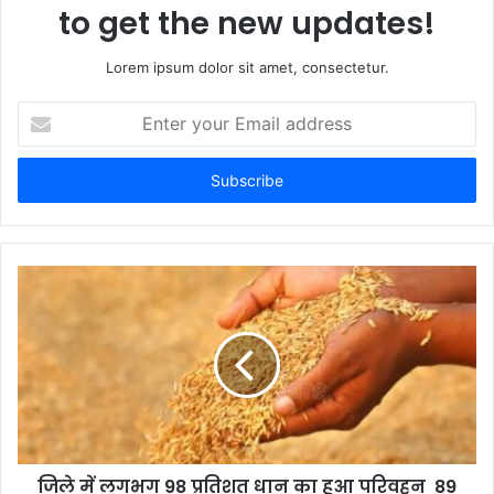
to get the new updates!
Lorem ipsum dolor sit amet, consectetur.
E
n
t
e
r
y
o
u
r
E
m
a
i
l
a
d
d
जिले में लगभग 98 प्रतिशत धान का हुआ परिवहन 89