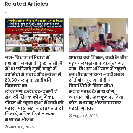
Related Articles
जन-विश्वास अभियान में
अफसर बने शिक्षक, बच्चों के बीच
प्रशासन जनता के द्वार: खितौली
पहुंचकर पढ़ाया पाठ!,मुख्यमंत्री
में 151 फरियादें सुनीं, बरही में
जन-विश्वास अभियान में स्कूलों
उद्यमियों से संवाद और करेला में
का औचक जायजा—एडीशनल
₹33.50 करोड़ के सांदीपनि
सीईओ अनुराग मोदी ने
विद्यालय का
विद्यार्थियों से किया सीधा
लोकार्पण,कलेक्टर-एसपी ने
संवाद,पढ़ाई के साथ योग,
संभाली शिक्षक की भूमिका,
व्यायाम और खेलकूद पर दिया
पीएम श्री स्कूल कुआं में बच्चों को
जोर; मध्यान्ह भोजन चखकर
पढ़ाया पाठ; सही जवाब पर बांटी
परखी गुणवत्ता
मिठाई, अधिकारियों ने चखा
August 8, 2026
मध्याह्न भोजन
August 8, 2026