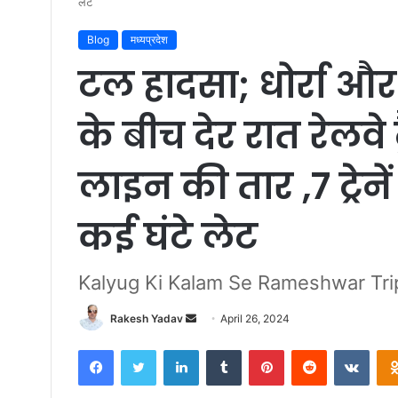
लेट
Blog
मध्यप्रदेश
टल हादसा; धोर्रा औ
के बीच देर रात रेलवे
लाइन की तार ,7 ट्रेनें
कई घंटे लेट
Kalyug Ki Kalam Se Rameshwar Trip
Rakesh Yadav
S
April 26, 2024
e
Facebook
Twitter
LinkedIn
Tumblr
Pinterest
Reddit
VKontakte
n
d