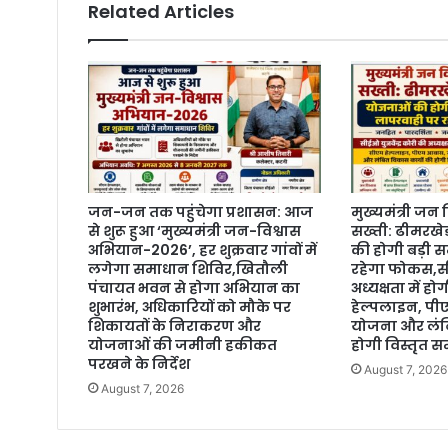
Related Articles
जन-जन तक पहुंचेगा प्रशासन: आज
मुख्यमंत्री जन
से शुरू हुआ ‘मुख्यमंत्री जन-विश्वास
सख्ती: ढीमरखे
अभियान-2026’, हर शुक्रवार गांवों में
की होगी बड़ी स
लगेगा समाधान शिविर,खितौली
रहेगा फोकस,सी
पंचायत भवन से होगा अभियान का
अध्यक्षता में 
शुभारंभ, अधिकारियों को मौके पर
हेल्पलाइन, प
शिकायतों के निराकरण और
योजना और लंबि
योजनाओं की जमीनी हकीकत
होगी विस्तृत सम
परखने के निर्देश
August 7, 2026
August 7, 2026