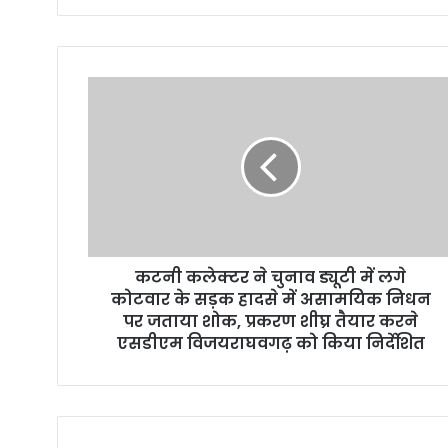
y
o
u
r
E
m
a
i
l
a
d
d
r
कटनी कलेक्टर ने चुनाव ड्यूटी में लगे
e
कोटवार के सड़क हादसे में असामयिक निधन
s
पर जताया शोक, प्रकरण शीघ्र तैयार करने
s
एसडीएम विजयराघवगढ़ को किया निर्देशित