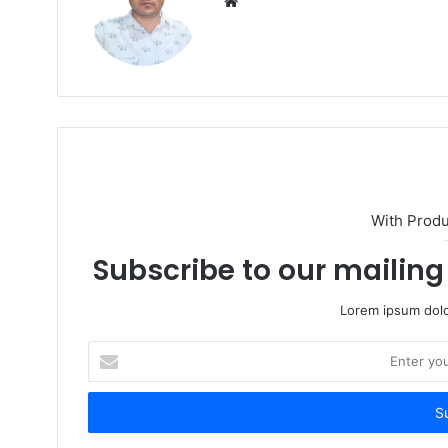
W
e
b
s
i
t
e
With Prod
Subscribe to our mailing 
Lorem ipsum dolo
E
n
t
e
r