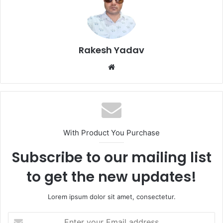
Rakesh Yadav
W
e
b
s
i
t
With Product You Purchase
e
Subscribe to our mailing list
to get the new updates!
Lorem ipsum dolor sit amet, consectetur.
E