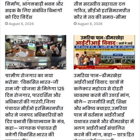
निर्माण, आंगनबाड़ी भवन और
तीन सदस्यीय सहायता दल
सड़क के लिए संबंधित विभागों
गठित, सीईओ हरसिमरनप्रीत
को दिए निर्देश
कौर ने तय की समय-सीमा
August 6, 2026
August 6, 2026
ग्रामीण रोजगार का नया
उमरिया पान–ढीमरखेड़ा
भरोसा: ‘विकसित भारत-जी
आईटीआई विवाद: छात्रों ने
राम जी’ योजना से मिलेगा 125
कलेक्टर महोदय से दोहरी
दिन रोजगार, पारदर्शिता और
व्यवस्था करने की उठाई मांग,
अधिकारों की गारंटी,जिला
बोले— राजनीति नहीं, शिक्षा
पंचायत सीईओ हरसिमरनप्रीत
और भविष्य बचाइए,उमरिया
कौर ने जनपद अधिकारियों को
पान में वर्तमान आईटीआई
दिए प्रभावी क्रियान्वयन के मंत्र,
यथावत रखने और ढीमरखेड़ा में
कहा— जागरूक पंचायत ही
अलग आईटीआई संचालित
बनेगी विकसित भारत की
करने की मांग, कहा— छात्र हित