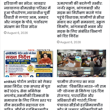
हरियाली का संदेश: व्यवहार
ऊमरपानी की बदलेगी तस्वीर:
न्यायालय ढीमरखेड़ा परिसर में
जर्जर स्कूल, आंगनबाड़ी और
हुआ पौधरोपण,न्यायाधीश पूर्वी
सड़क का निरीक्षण करने गांव
तिवारी ने लगाए आम, अमरूद
पहुंचे विधायक,ग्रामीणों से सीधा
और जामुन के पौधे, पर्यावरण
संवाद कर सुनी समस्याएं, स्कूल
संरक्षण का दिया संदेश
निर्माण, आंगनबाड़ी भवन और
सड़क के लिए संबंधित विभागों
August 6, 2026
को दिए निर्देश
August 6, 2026
eHRMS पोर्टल अपडेट को लेकर
ग्रामीण रोजगार का नया
सख्त निर्देश: एक सप्ताह में पूरा
भरोसा: ‘विकसित भारत-जी राम
करें 100% सेवा अभिलेख
जी’ योजना से मिलेगा 125 दिन
अपलोड,तकनीकी दिक्कतों के
रोजगार, पारदर्शिता और
समाधान के लिए जिला स्तर पर
अधिकारों की गारंटी,जिला
तीन सदस्यीय सहायता दल
पंचायत सीईओ हरसिमरनप्रीत
गठित, सीईओ हरसिमरनप्रीत
कौर ने जनपद अधिकारियों को