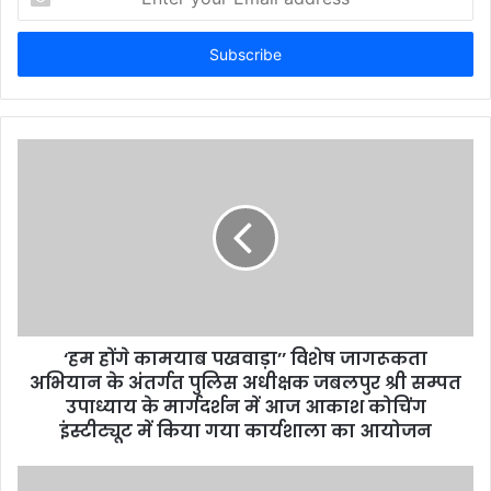
n
t
e
r
y
o
u
r
E
m
a
i
l
a
d
d
‘हम होंगे कामयाब पखवाड़ा’’ विशेष जागरूकता
r
अभियान के अंतर्गत पुलिस अधीक्षक जबलपुर श्री सम्पत
e
उपाध्याय के मार्गदर्शन में आज आकाश कोचिंग
s
इंस्टीट्यूट में किया गया कार्यशाला का आयोजन
s