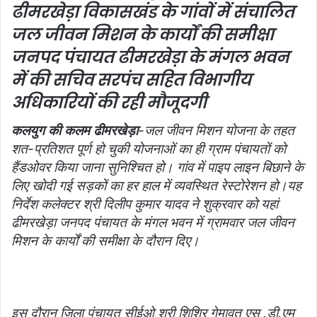
ढीमरखेड़ा विकासखंड के गांवों में संचालित
m
a
जल जीवन मिशन के कार्यों की समीक्षा
i
जनपद पंचायत ढीमरखेड़ा के मंगल भवन
l
में की
सचिव सरपंच सहित विभागीय
अधिकारियों की रही मौजूदगी
कलयुग की कलम ढीमरखेड़ा
-जल जीवन मिशन योजना के तहत
शत-प्रतिशत पूर्ण हो चुकी योजनाओं का ही ग्राम पंचायतों को
हैंडओवर किया जाना सुनिश्चित हो। गांव में पाइप लाइन बिछाने के
लिए खोदी गई सड़कों का हर हाल में व्यवस्थित रेस्टोरेशन हो।यह
निर्देश कलेक्टर श्री दिलीप कुमार यादव ने शुक्रवार को यहां
ढीमरखेड़ा जनपद पंचायत के मंगल भवन में ग्रामवार जल जीवन
मिशन के कार्यों की समीक्षा के दौरान दिए।
इस दौरान जिला पंचायत सीईओ श्री शिशिर गेमावत एस .डी.एम