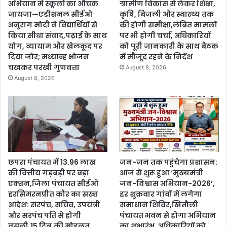
अभियान में स्कूलों का औचक
ग्रामीण विकास से लेकर शिक्षा,
जायजा—एडीशनल सीईओ
कृषि, बिजली और स्वास्थ्य तक
अनुराग मोदी ने विद्यार्थियों से
की होगी समीक्षा,लंबित मामलों
किया सीधा संवाद,पढ़ाई के साथ
पर भी होगी चर्चा, अधिकारियों
योग, व्यायाम और खेलकूद पर
को पूरी जानकारी के साथ बैठक
दिया जोर; मध्यान्ह भोजन
में मौजूद रहने के निर्देश
चखकर परखी गुणवत्ता
August 8, 2026
August 8, 2026
छपरा पंचायत में 13.96 लाख
जन-जन तक पहुंचेगा प्रशासन:
की वित्तीय गड़बड़ी पर बड़ा
आज से शुरू हुआ ‘मुख्यमंत्री
एक्शन,जिला पंचायत सीईओ
जन-विश्वास अभियान-2026’,
हरसिमरनप्रीत कौर का सख्त
हर शुक्रवार गांवों में लगेगा
आदेश: सरपंच, सचिव, उपयंत्री
समाधान शिविर,खितौली
और सरपंच पति से होगी
पंचायत भवन से होगा अभियान
वसूली,15 दिन की मोहलत
का शुभारंभ, अधिकारियों को