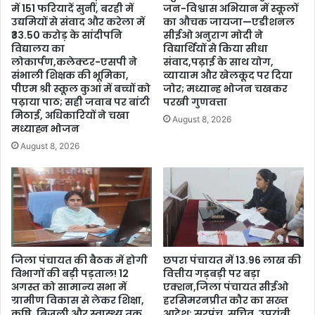
में 151 फरियादें सुनीं, बरही में
जन-विश्वास अभियान में स्कूलों
उद्यमियों से संवाद और करेला में
का औचक जायजा—एडीशनल
₹33.50 करोड़ के सांदीपनि
सीईओ अनुराग मोदी ने
विद्यालय का
विद्यार्थियों से किया सीधा
लोकार्पण,कलेक्टर-एसपी ने
संवाद,पढ़ाई के साथ योग,
संभाली शिक्षक की भूमिका,
व्यायाम और खेलकूद पर दिया
पीएम श्री स्कूल कुआं में बच्चों को
जोर; मध्यान्ह भोजन चखकर
पढ़ाया पाठ; सही जवाब पर बांटी
परखी गुणवत्ता
मिठाई, अधिकारियों ने चखा
August 8, 2026
मध्याह्न भोजन
August 8, 2026
जिला पंचायत की बैठक में होगी
छपरा पंचायत में 13.96 लाख की
विभागों की बड़ी पड़ताल! 12
वित्तीय गड़बड़ी पर बड़ा
अगस्त को सामान्य सभा में
एक्शन,जिला पंचायत सीईओ
ग्रामीण विकास से लेकर शिक्षा,
हरसिमरनप्रीत कौर का सख्त
कृषि, बिजली और स्वास्थ्य तक
आदेश: सरपंच, सचिव, उपयंत्री