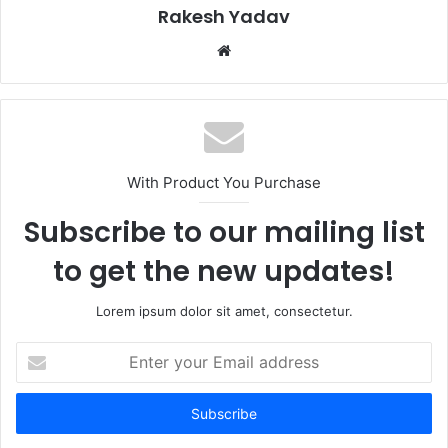
Rakesh Yadav
W
e
b
s
i
t
With Product You Purchase
e
Subscribe to our mailing list
to get the new updates!
Lorem ipsum dolor sit amet, consectetur.
E
n
t
e
r