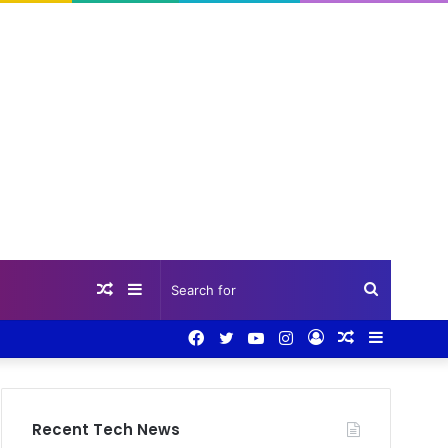
Random
Sidebar
Search
Facebook
Twitter
YouTube
Instagram
Log
Random
Sidebar
Article
for
In
Article
Recent Tech News