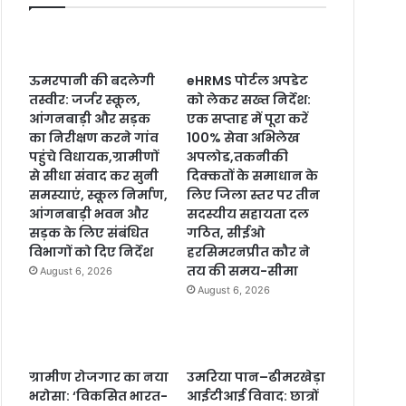
ऊमरपानी की बदलेगी
eHRMS पोर्टल अपडेट
तस्वीर: जर्जर स्कूल,
को लेकर सख्त निर्देश:
आंगनबाड़ी और सड़क
एक सप्ताह में पूरा करें
का निरीक्षण करने गांव
100% सेवा अभिलेख
पहुंचे विधायक,ग्रामीणों
अपलोड,तकनीकी
से सीधा संवाद कर सुनी
दिक्कतों के समाधान के
समस्याएं, स्कूल निर्माण,
लिए जिला स्तर पर तीन
आंगनबाड़ी भवन और
सदस्यीय सहायता दल
सड़क के लिए संबंधित
गठित, सीईओ
विभागों को दिए निर्देश
हरसिमरनप्रीत कौर ने
तय की समय-सीमा
August 6, 2026
August 6, 2026
ग्रामीण रोजगार का नया
उमरिया पान–ढीमरखेड़ा
भरोसा: ‘विकसित भारत-
आईटीआई विवाद: छात्रों