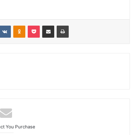
VKontakte
Odnoklassniki
Pocket
Share via Email
Print
uct You Purchase