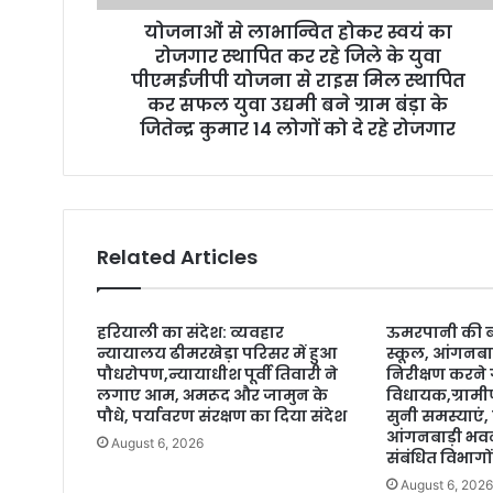
r
योजनाओं से लाभान्वित होकर स्वयं का
e
रोजगार स्थापित कर रहे जिले के युवा
s
पीएमईजीपी योजना से राइस मिल स्थापित
s
कर सफल युवा उद्यमी बने ग्राम बंड़ा के
जितेन्द्र कुमार 14 लोगों को दे रहे रोजगार
Related Articles
हरियाली का संदेश: व्यवहार
ऊमरपानी की बद
न्यायालय ढीमरखेड़ा परिसर में हुआ
स्कूल, आंगनबा
पौधरोपण,न्यायाधीश पूर्वी तिवारी ने
निरीक्षण करने ग
लगाए आम, अमरूद और जामुन के
विधायक,ग्रामीण
पौधे, पर्यावरण संरक्षण का दिया संदेश
सुनी समस्याएं, 
आंगनबाड़ी भव
August 6, 2026
संबंधित विभागों
August 6, 202