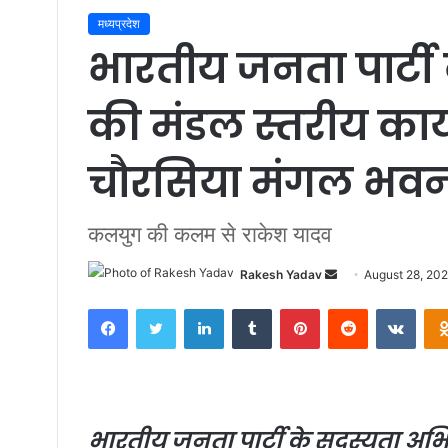
मध्यप्रदेश
भारतीय जनता पार्ट
की मंडल स्तरीय कार
चौरसिया मंगल भवन म
कलयुग की कलम से राकेश यादव
Rakesh Yadav
S
August 28, 20
e
Facebook
Twitter
LinkedIn
Tumblr
Pinterest
Reddit
VKontakte
n
d
a
n
e
भारतीय जनता पार्टी के सदस्यता अभ
m