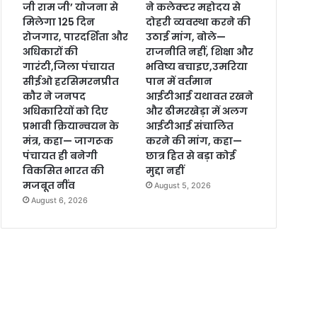
जी राम जी’ योजना से
ने कलेक्टर महोदय से
मिलेगा 125 दिन
दोहरी व्यवस्था करने की
रोजगार, पारदर्शिता और
उठाई मांग, बोले—
अधिकारों की
राजनीति नहीं, शिक्षा और
गारंटी,जिला पंचायत
भविष्य बचाइए,उमरिया
सीईओ हरसिमरनप्रीत
पान में वर्तमान
कौर ने जनपद
आईटीआई यथावत रखने
अधिकारियों को दिए
और ढीमरखेड़ा में अलग
प्रभावी क्रियान्वयन के
आईटीआई संचालित
मंत्र, कहा— जागरूक
करने की मांग, कहा—
पंचायत ही बनेगी
छात्र हित से बड़ा कोई
विकसित भारत की
मुद्दा नहीं
मजबूत नींव
August 5, 2026
August 6, 2026