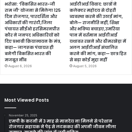
भरोसा: ‘विकसित भारत-जी
आईटीआई विवाद: छात्रों ने
राम जी’ योजना से मिलेगा 125
कलेक्टर महोदय से दोहरी
दिन रोजगार, पारदर्शिता और
व्यवस्था करने की उठाई मांग,
अधिकारों की गारंटी,जिला
बोले— राजनीति नहीं, शिक्षा
पंचायत सीईओ हरसिमरनप्रीत
और भविष्य बचाइए,उमरिया
कौर ने जनपद अधिकारियों को
पान में वर्तमान आईटीआई
दिए प्रभावी क्रियान्वयन के मंत्र,
यथावत रखने और ढीमरखेड़ा में
कहा— जागरूक पंचायत ही
अलग आईटीआई संचालित
बनेगी विकसित भारत की
करने की मांग, कहा— छात्र हित
मजबूत नींव
से बड़ा कोई मुद्दा नहीं
August 6, 2026
August 5, 2026
Most Viewed Posts
November 25, 2025
एमपी के कटनी में 3 माह से मानदेय ना मिलने से परेशान
रोजगार सहायक ने पेड़ से लटककर की अपनी जीवन लीला