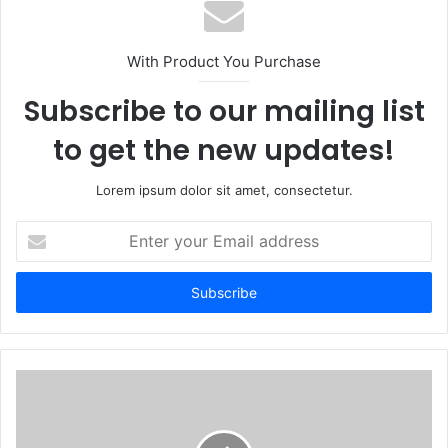
s
i
t
With Product You Purchase
e
Subscribe to our mailing list
to get the new updates!
Lorem ipsum dolor sit amet, consectetur.
E
n
t
e
r
y
o
u
r
E
m