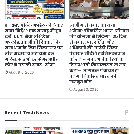
eHRMS पोर्टल अपडेट को लेकर
ग्रामीण रोजगार का नया
सख्त निर्देश: एक सप्ताह में पूरा
भरोसा: ‘विकसित भारत-जी राम
करें 100% सेवा अभिलेख
जी’ योजना से मिलेगा 125 दिन
अपलोड,तकनीकी दिक्कतों के
रोजगार, पारदर्शिता और
समाधान के लिए जिला स्तर पर
अधिकारों की गारंटी,जिला
तीन सदस्यीय सहायता दल
पंचायत सीईओ हरसिमरनप्रीत
गठित, सीईओ हरसिमरनप्रीत
कौर ने जनपद अधिकारियों को
कौर ने तय की समय-सीमा
दिए प्रभावी क्रियान्वयन के मंत्र,
कहा— जागरूक पंचायत ही
August 6, 2026
बनेगी विकसित भारत की
मजबूत नींव
August 6, 2026
Recent Tech News