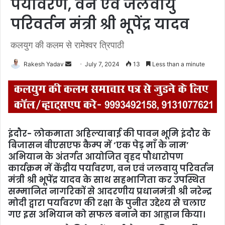
पर्यावरण, वन एवं जलवायु
परिवर्तन मंत्री श्री भूपेंद्र यादव
कलयुग की कलम से रामेश्वर त्रिपाठी
Rakesh Yadav
S
July 7, 2024
13
Less than a minute
e
n
d
a
n
इंदौर- लोकमाता अहिल्याबाई की पावन भूमि इंदौर के
e
बिजासन बीएसएफ कैम्प में ‘एक पेड़ माँ के नाम’
m
अभियान के अंतर्गत आयोजित वृहद पौधारोपण
a
कार्यक्रम में केंद्रीय पर्यावरण, वन एवं जलवायु परिवर्तन
i
मंत्री श्री भूपेंद्र यादव के साथ सहभागिता कर उपस्थित
l
सम्मानित नागरिकों से आदरणीय प्रधानमंत्री श्री नरेन्द्र
मोदी द्वारा पर्यावरण की रक्षा के पुनीत उद्देश्य से चलाए
गए इस अभियान को सफल बनाने का आह्वान किया।