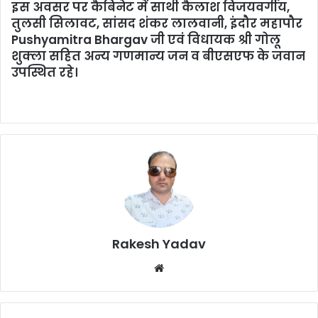
इस अवसर पर कैबिनेट में साथी कैलाश विजयवर्गीय,
तुलसी सिलावट, सांसद शंकर लालवानी, इंदौर महापौर
Pushyamitra Bhargav जी एवं विधायक श्री गोलू
शुक्ला सहित अन्य गणमान्य जन व बीएसएफ के जवान
उपस्थित रहे।
Rakesh Yadav
W
e
b