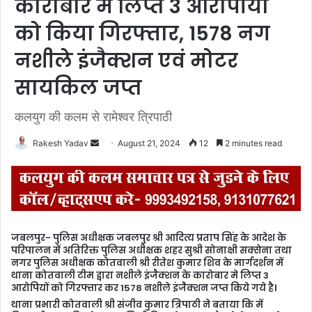
कारोबार मे लिप्त 3 आरोपीयों
को किया गिरफ्तार, 1578 नग
नशीले इंजैक्शन एवं मोटर
सायकिल जप्त
कलयुग की कलम से रामेश्वर त्रिपाठी
Rakesh Yadav
S
August 21, 2024
12
2 minutes read
e
n
d
a
n
जबलपुर- पुलिस अधीक्षक जबलपुर श्री आदित्य प्रताप सिंह के आदेश के
e
परिपालन में अतिरिक्त पुलिस अधीक्षक शहर सुश्री सोनाक्षी सक्सेना तथा
m
नगर पुलिस अधीक्षक कोतवाली श्री रीतेश कुमार शिव के मार्गदर्शन में
थाना कोतवाली टीम द्वारा नशीले इंजैक्शन के कारोबार मे लिप्त 3
a
आरोपियों को गिरफ्तार कर 1578 नशीले इंजैक्शन जप्त किये गये है।
i
थाना प्रभारी कोतवाली श्री संजीव कुमार त्रिपाठी ने बताया कि में
l