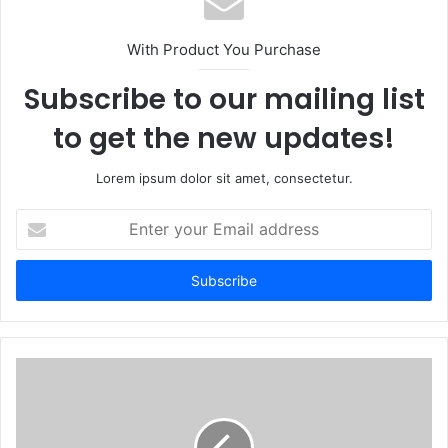
i
t
With Product You Purchase
e
Subscribe to our mailing list
to get the new updates!
Lorem ipsum dolor sit amet, consectetur.
E
n
t
e
r
y
o
u
r
E
m