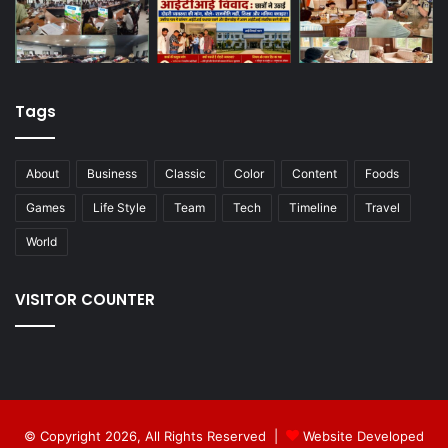
Tags
About
Business
Classic
Color
Content
Foods
Games
Life Style
Team
Tech
Timeline
Travel
World
VISITOR COUNTER
© Copyright 2026, All Rights Reserved |
Website Developed