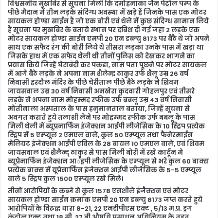
विश्वसनीय मुखबिर से सूचना मिली कि दमोहनाका जैन पेट्रोल पम्प के
पीछे मैदान में तीन लड़के संदिग्ध अवस्था में खड़े हैं जिनके पास एक मोटर
सायकल होण्डा साईन है जो एक बोरी एवं थेले में कुछ संदिग्ध सामान लिये
हैं सूचना पर मुखबिर के बताये स्थान पर दबिश दी गई जहा 2 लड़के एक
मोटर सायकल होण्डा साईन एमपी 20 एन डब्ल्यु 8173 पर बैठै थे जो अपने
साथ एक सफैद रंग की बोरी लिये थे तीसरा लड़का उनके पास में खड़ा था
जिसके हाथ में एक सफेद थैली थी तीनों पुलिस को देखकर भागने का
प्रयास किये जिन्हें घेराबंदी कर पकडा, नाम पता पूछने पर मोटर सायकल
में आगे बैठे लड़के ने अपना नाम शैलेन्द्र ठाकुर उर्फ शैलू उम्र 26 वर्ष
निवासी हरदौल मंदिर के पीछे चेरीताल पीछे बैठे लड़के ने शिवम
जायसवाल उम्र 30 वर्ष निवासी अमखेरा कुदवारी गोहलपुर एवं तीसरे
लड़के ने अपना नाम मोहम्मद रफीक उर्फ बबलू उम्र 43 वर्ष निवासी
मोतीनाला अस्पताल के पास हनुमानताल बताया, जिन्हें सूचना से
अवगत कराते हुये तलाशी लेने पर मोहम्मद रफीक उर्फ बबलू के पास
मिली थेली में ब्यूप्रनार्फिन इंजेक्शन आईपी लीजेसिक के 10 स्ट्रिप प्रत्येक
स्ट्रिप में 5 एम्प्यूल 2 एमएल वाले, कुल 50 एम्प्यूल तथा फैनेरमाईन
मेलियट इंजेक्शन आईपी एविल के 28 बायल 10 एमएल वाले, एवं शिवम
जायसवाल एवं शैलैन्द् ठाकुर से पास मिली बोरी में रखे कार्टून मे
ब्यूप्रेनार्फिन इंजेक्शन आर्इ्रपी लीजेसिक के एम्प्यूल से भरे कुल 60 बाक्स
प्रत्येक बाक्स में यूप्रेनार्फिन इंजेक्शन आईपी लीजेसिक के 5-5 एम्प्यूल
वाले 5 स्ट्रिप कुल 1500 एम्प्यूल रखे मिले।
तीनों आरोपियों के कब्जे से कुल 1578 एनशीले इंजैक्शन एवं मोटर
सायकल होण्डा साईन क्रमांक एमपी 20 एन डब्ल्यु 8173 जप्त करते हुये
आरोपियों के विरूद्ध धारा 8-21, 22 एनडीपीएस एक्ट , 5/13 म.प्र. ड्रग
कंट्रोल एक्ट तथा 18 सी, 27 बी औषधि प्रसाधन अधिनियम के तहत