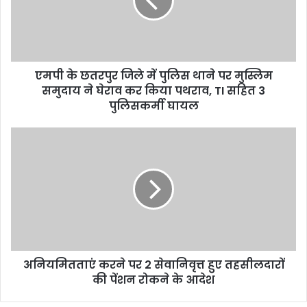
a
i
l
a
d
d
एमपी के छतरपुर जिले में पुलिस थाने पर मुस्लिम
r
समुदाय ने घेराव कर किया पथराव, TI सहित 3
e
पुलिसकर्मी घायल
s
s
अनियमितताएं करने पर 2 सेवानिवृत्त हुए तहसीलदारों
की पेंशन रोकने के आदेश