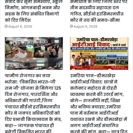
संवाद कर सुनी समस्याएं, स्कूल
समाधान के लिए जिला स्तर पर
निर्माण, आंगनबाड़ी भवन और
तीन सदस्यीय सहायता दल
सड़क के लिए संबंधित विभागों
गठित, सीईओ हरसिमरनप्रीत
को दिए निर्देश
कौर ने तय की समय-सीमा
August 6, 2026
August 6, 2026
ग्रामीण रोजगार का नया
उमरिया पान–ढीमरखेड़ा
भरोसा: ‘विकसित भारत-जी
आईटीआई विवाद: छात्रों ने
राम जी’ योजना से मिलेगा 125
कलेक्टर महोदय से दोहरी
दिन रोजगार, पारदर्शिता और
व्यवस्था करने की उठाई मांग,
अधिकारों की गारंटी,जिला
बोले— राजनीति नहीं, शिक्षा
पंचायत सीईओ हरसिमरनप्रीत
और भविष्य बचाइए,उमरिया
कौर ने जनपद अधिकारियों को
पान में वर्तमान आईटीआई
दिए प्रभावी क्रियान्वयन के मंत्र,
यथावत रखने और ढीमरखेड़ा में
कहा— जागरूक पंचायत ही
अलग आईटीआई संचालित
बनेगी विकसित भारत की
करने की मांग, कहा— छात्र हित