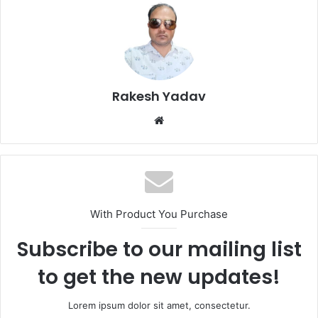
Rakesh Yadav
W
e
b
s
i
t
With Product You Purchase
e
Subscribe to our mailing list
to get the new updates!
Lorem ipsum dolor sit amet, consectetur.