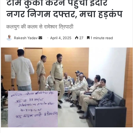
टीम कुर्की करने पहुंची इंदौर
नगर निगम दफ्तर, मचा हड़कंप
कलयुग की कलम से रामेश्वर त्रिपाठी
Rakesh Yadav
S
April 4, 2025
27
1 minute read
e
n
d
a
n
e
m
a
i
l