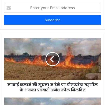
E
n
t
e
r
y
o
u
r
E
m
a
i
l
a
d
d
नरवाई जलाने की सूचना न देने पर ढीमरखेडा तहसील
r
के भमका पटवारी अनेश कोल निलंबित
e
s
s