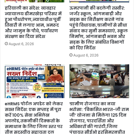
हरियाली का संदेश: व्यवहार
ऊमरपानी की बदलेगी तस्वीर:
न्यायालय ढीमरखेड़ा परिसर में
जर्जर स्कूल, आंगनबाड़ी और
हुआ पौधरोपण,न्यायाधीश पूर्वी
सड़क का निरीक्षण करने गांव
तिवारी ने लगाए आम, अमरूद
पहुंचे विधायक,ग्रामीणों से सीधा
और जामुन के पौधे, पर्यावरण
संवाद कर सुनी समस्याएं, स्कूल
संरक्षण का दिया संदेश
निर्माण, आंगनबाड़ी भवन और
सड़क के लिए संबंधित विभागों
August 6, 2026
को दिए निर्देश
August 6, 2026
eHRMS पोर्टल अपडेट को लेकर
ग्रामीण रोजगार का नया
सख्त निर्देश: एक सप्ताह में पूरा
भरोसा: ‘विकसित भारत-जी राम
करें 100% सेवा अभिलेख
जी’ योजना से मिलेगा 125 दिन
अपलोड,तकनीकी दिक्कतों के
रोजगार, पारदर्शिता और
समाधान के लिए जिला स्तर पर
अधिकारों की गारंटी,जिला
तीन सदस्यीय सहायता दल
पंचायत सीईओ हरसिमरनप्रीत