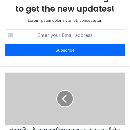
to get the new updates!
Lorem ipsum dolor sit amet, consectetur.
E
n
t
e
r
y
o
u
r
E
m
a
i
l
a
d
d