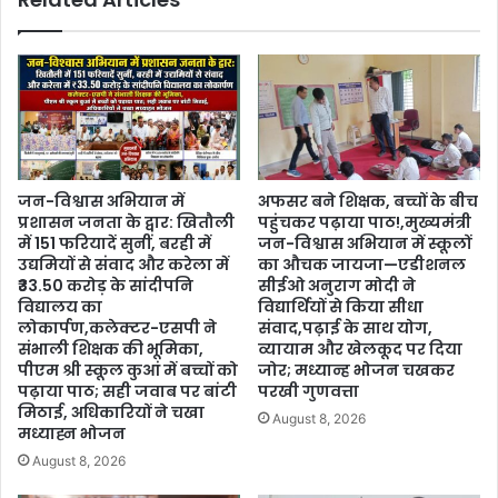
जन-विश्वास अभियान में
अफसर बने शिक्षक, बच्चों के बीच
प्रशासन जनता के द्वार: खितौली
पहुंचकर पढ़ाया पाठ!,मुख्यमंत्री
में 151 फरियादें सुनीं, बरही में
जन-विश्वास अभियान में स्कूलों
उद्यमियों से संवाद और करेला में
का औचक जायजा—एडीशनल
₹33.50 करोड़ के सांदीपनि
सीईओ अनुराग मोदी ने
विद्यालय का
विद्यार्थियों से किया सीधा
लोकार्पण,कलेक्टर-एसपी ने
संवाद,पढ़ाई के साथ योग,
संभाली शिक्षक की भूमिका,
व्यायाम और खेलकूद पर दिया
पीएम श्री स्कूल कुआं में बच्चों को
जोर; मध्यान्ह भोजन चखकर
पढ़ाया पाठ; सही जवाब पर बांटी
परखी गुणवत्ता
मिठाई, अधिकारियों ने चखा
August 8, 2026
मध्याह्न भोजन
August 8, 2026