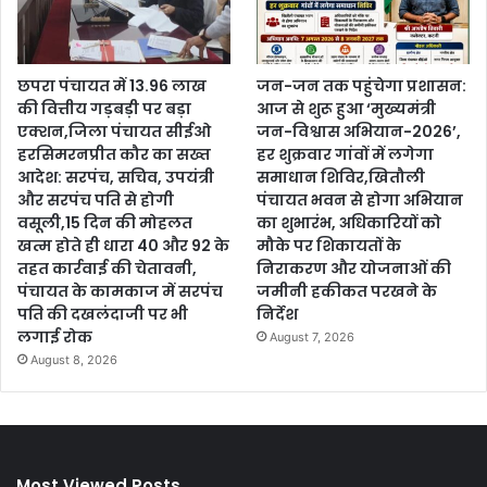
छपरा पंचायत में 13.96 लाख
जन-जन तक पहुंचेगा प्रशासन:
की वित्तीय गड़बड़ी पर बड़ा
आज से शुरू हुआ ‘मुख्यमंत्री
एक्शन,जिला पंचायत सीईओ
जन-विश्वास अभियान-2026’,
हरसिमरनप्रीत कौर का सख्त
हर शुक्रवार गांवों में लगेगा
आदेश: सरपंच, सचिव, उपयंत्री
समाधान शिविर,खितौली
और सरपंच पति से होगी
पंचायत भवन से होगा अभियान
वसूली,15 दिन की मोहलत
का शुभारंभ, अधिकारियों को
खत्म होते ही धारा 40 और 92 के
मौके पर शिकायतों के
तहत कार्रवाई की चेतावनी,
निराकरण और योजनाओं की
पंचायत के कामकाज में सरपंच
जमीनी हकीकत परखने के
पति की दखलंदाजी पर भी
निर्देश
लगाई रोक
August 7, 2026
August 8, 2026
Most Viewed Posts