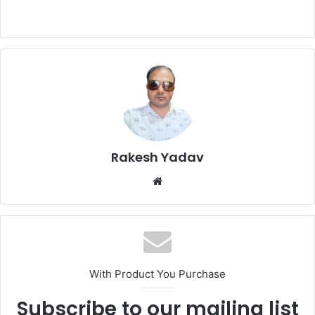
Rakesh Yadav
W
e
b
s
i
t
With Product You Purchase
e
Subscribe to our mailing list