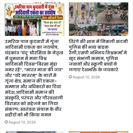
उमरिया पान कुदवारी में गूंजा
तिरंगे की शान में निकली कटनी
आदिवासी एकता का जयघोष,
पुलिस की भव्य बाइक
चंद्रकांत ‘चंदू’ चौरसिया के नेतृत्व
रैली,एसपी अभिनय विश्वकर्मा ने
में धूमधाम से मना विश्व
खुद संभाली कमान, पुलिस
आदिवासी दिवस“बिरसा मुंडा
जवानों और स्कूली बच्चों ने
अमर रहें”, “भारत माता की जय”
लगाए देशभक्ति के जयकारे
और “वंदे मातरम्” के नारों से
August 10, 2026
गूंजा क्षेत्र, समाज की एकता-
सम्मान और अधिकारों का दिया
संदेश,आदिवासी समाज की
संस्कृति, परंपरा और गौरवशाली
विरासत को सहेजने का लिया
संकल्प; स्वतंत्रता संग्राम के वीर
शहीदों को भी किया नमन
August 10, 2026