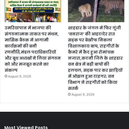
उमरियापान में भाजपा की
शाहडार के जंगल में फिर गूंजी
संगठनात्मक ताकत पर मंथन,
‘वनराज’ की आहट!देर रात
मासिक बैठक में आगामी
सड़क पर बेखौफ निकला
कार्यक्रमों की बनी
विशालकाय बाघ, राहगीरों के
रणनीति,मंडल पदाधिकारियों
कैमरे में कैद हुआ रोमांचक
और बूथ अध्यक्षों ने लिया संगठन
नजारा,कटनी जिले के शाहडार
को और मजबूत करने का
वन क्षेत्र में बढ़ी बाघों की
संकल्प
हलचल, सड़क पार कर झाड़ियों
में ओझल हुआ टाइगर; वन
August 9, 2026
विभाग ने राहगीरों को किया
सतर्क
August 9, 2026
Most Viewed Posts