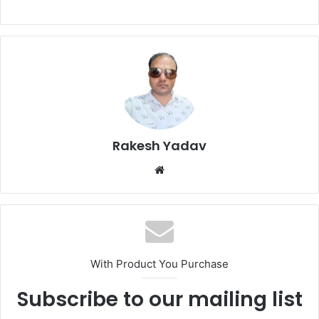
Rakesh Yadav
W
e
b
s
i
t
With Product You Purchase
e
Subscribe to our mailing list