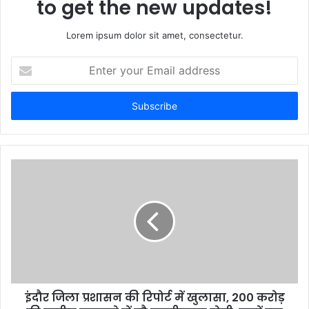
to get the new updates!
Lorem ipsum dolor sit amet, consectetur.
E
n
t
e
r
y
o
u
r
E
m
a
i
l
a
d
d
इंदौर जिला प्रशासन की रिपोर्ट में खुलासा, 200 करोड़