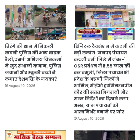
तिरंगे की शान में निकली
डिजिटल टैक्सेशन में कटनी की
कटनी पुलिस की भव्य बाइक
बड़ी छलांग: जनपद पंचायत
रैली,एसपी अभिनय विश्वकर्मा
कटनी बनी जिले में नंबर-1
ने खुद संभाली कमान, पुलिस
OSR प्रबंधन में ₹7.55 लाख की
जवानों और स्कूली बच्चों ने
कर वसूली, जिला पंचायत भी
लगाए देशभक्ति के जयकारे
प्रदेश के अग्रणी जिलों में
शामिल,सीईओ हरसिमरनप्रीत
August 10, 2026
कौर की सतत निगरानी और
सख्त निर्देशों का दिखने लगा
असर, ग्राम पंचायतों को
आत्मनिर्भर बनाने पर जोर
August 10, 2026