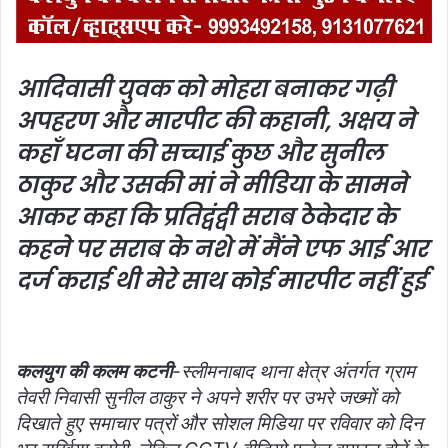
a
n
e
आदिवासी युवक को मोहरा बनाकर गढ़ी
m
a
अपहरण और मारपीट की कहानी, अक्षय ने
i
कहाँ घटना की सच्चाई कुछ और सुनील
l
ठाकुर और उसकी मां ने मीडिया के सामने
आकर कहा कि प्रतिद्वंद्वी सराब ठेकेदार के
कहने पर सराब के नशे में मैंने एफ आई आर
दर्ज कराई थी मेरे साथ कोई मारपीट नहींं हुई
कलयुग की कलम कटनी
-स्लीमनाबाद थाना क्षेत्र अंतर्गत ग्राम
तेवरी निवासी सुनील ठाकुर ने अपने शरीर पर उभरे जख्मों को
दिखाते हुए समाचार पत्रों और सोशल मिडिया पर रविवार को दिन