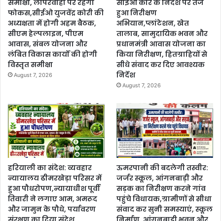
समीक्षा, लापरवाही पर रहेगा
सीईओ कौर के निर्देश पर तेज
फोकस,सीईओ युजवेंद्र कोरी की
हुआ निरीक्षण
अध्यक्षता में होगी अहम बैठक,
अभियान,प्लांटेशन, खेत
सीएम हेल्पलाइन, पीएम
तालाब, सामुदायिक भवन और
आवास, संबल योजना और
प्रधानमंत्री आवास योजना का
लंबित विकास कार्यों की होगी
किया निरीक्षण, हितग्राहियों से
विस्तृत समीक्षा
सीधे संवाद कर दिए आवश्यक
निर्देश
August 7, 2026
August 7, 2026
हरियाली का संदेश: व्यवहार
ऊमरपानी की बदलेगी तस्वीर:
न्यायालय ढीमरखेड़ा परिसर में
जर्जर स्कूल, आंगनबाड़ी और
हुआ पौधरोपण,न्यायाधीश पूर्वी
सड़क का निरीक्षण करने गांव
तिवारी ने लगाए आम, अमरूद
पहुंचे विधायक,ग्रामीणों से सीधा
और जामुन के पौधे, पर्यावरण
संवाद कर सुनी समस्याएं, स्कूल
संरक्षण का दिया संदेश
निर्माण, आंगनबाड़ी भवन और