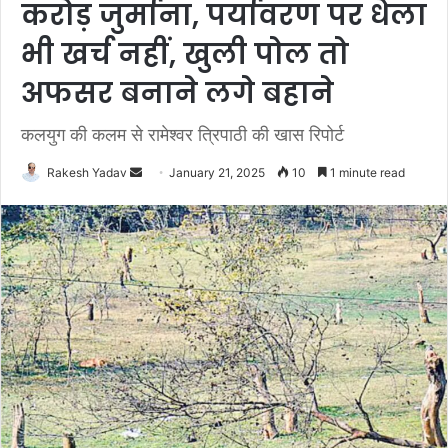
करोड़ जुर्माना, पर्यावरण पर धेला
भी खर्च नहीं, खुली पोल तो
अफसर बनाने लगे बहाने
कलयुग की कलम से रामेश्वर त्रिपाठी की खास रिपोर्ट
Rakesh Yadav
S
January 21, 2025
10
1 minute read
e
n
d
a
n
e
m
a
i
l