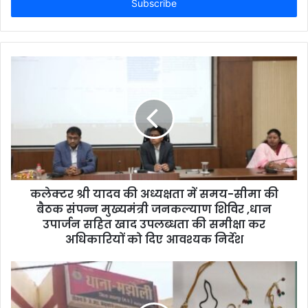
e
r
y
o
u
r
E
m
a
i
l
a
d
d
कलेक्टर श्री यादव की अध्यक्षता में समय-सीमा की
r
बैठक संपन्न मुख्यमंत्री जनकल्याण शिविर ,धान
e
उपार्जन सहित खाद उपलब्धता की समीक्षा कर
s
अधिकारियों को दिए आवश्यक निर्देश
s