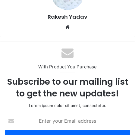
Rakesh Yadav
W
e
b
s
i
t
With Product You Purchase
e
Subscribe to our mailing list
to get the new updates!
Lorem ipsum dolor sit amet, consectetur.
E
n
t