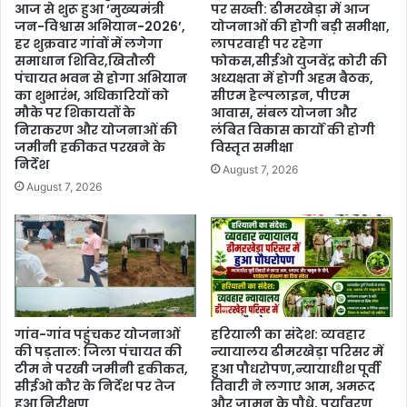
आज से शुरू हुआ ‘मुख्यमंत्री
पर सख्ती: ढीमरखेड़ा में आज
जन-विश्वास अभियान-2026’,
योजनाओं की होगी बड़ी समीक्षा,
हर शुक्रवार गांवों में लगेगा
लापरवाही पर रहेगा
समाधान शिविर,खितौली
फोकस,सीईओ युजवेंद्र कोरी की
पंचायत भवन से होगा अभियान
अध्यक्षता में होगी अहम बैठक,
का शुभारंभ, अधिकारियों को
सीएम हेल्पलाइन, पीएम
मौके पर शिकायतों के
आवास, संबल योजना और
निराकरण और योजनाओं की
लंबित विकास कार्यों की होगी
जमीनी हकीकत परखने के
विस्तृत समीक्षा
निर्देश
August 7, 2026
August 7, 2026
गांव-गांव पहुंचकर योजनाओं
हरियाली का संदेश: व्यवहार
की पड़ताल: जिला पंचायत की
न्यायालय ढीमरखेड़ा परिसर में
टीम ने परखी जमीनी हकीकत,
हुआ पौधरोपण,न्यायाधीश पूर्वी
सीईओ कौर के निर्देश पर तेज
तिवारी ने लगाए आम, अमरूद
हुआ निरीक्षण
और जामुन के पौधे, पर्यावरण