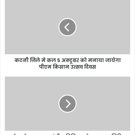
u
r
E
m
a
i
l
a
d
d
कटनी जिले मे कल 5 अक्टूबर को मनाया जायेगा
r
पीएम किसान उत्सव दिवस
e
s
s