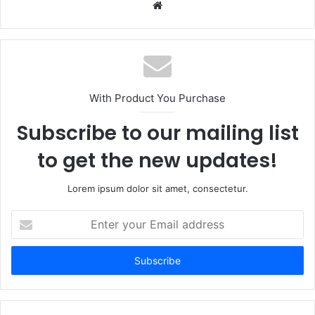
W
e
b
s
i
t
With Product You Purchase
e
Subscribe to our mailing list
to get the new updates!
Lorem ipsum dolor sit amet, consectetur.
E
n
t
e
r
y
o