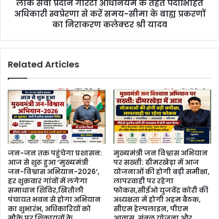
लोक सेवा प्रदान गारंटी अधिनियम के तहत पदाभिहित
अधिकारी स्वप्रेरणा से करें समय-सीमा के बाह्य प्रकरणों
का निराकरण कलेक्टर श्री यादव
Related Articles
जन-जन तक पहुंचेगा प्रशासन:
मुख्यमंत्री जन विश्वास अभियान
आज से शुरू हुआ ‘मुख्यमंत्री
पर सख्ती: ढीमरखेड़ा में आज
जन-विश्वास अभियान-2026’,
योजनाओं की होगी बड़ी समीक्षा,
हर शुक्रवार गांवों में लगेगा
लापरवाही पर रहेगा
समाधान शिविर,खितौली
फोकस,सीईओ युजवेंद्र कोरी की
पंचायत भवन से होगा अभियान
अध्यक्षता में होगी अहम बैठक,
का शुभारंभ, अधिकारियों को
सीएम हेल्पलाइन, पीएम
मौके पर शिकायतों के
आवास, संबल योजना और