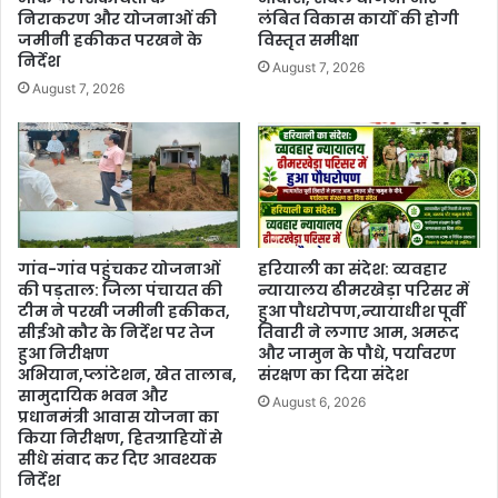
निराकरण और योजनाओं की
लंबित विकास कार्यों की होगी
जमीनी हकीकत परखने के
विस्तृत समीक्षा
निर्देश
August 7, 2026
August 7, 2026
गांव-गांव पहुंचकर योजनाओं
हरियाली का संदेश: व्यवहार
की पड़ताल: जिला पंचायत की
न्यायालय ढीमरखेड़ा परिसर में
टीम ने परखी जमीनी हकीकत,
हुआ पौधरोपण,न्यायाधीश पूर्वी
सीईओ कौर के निर्देश पर तेज
तिवारी ने लगाए आम, अमरूद
हुआ निरीक्षण
और जामुन के पौधे, पर्यावरण
अभियान,प्लांटेशन, खेत तालाब,
संरक्षण का दिया संदेश
सामुदायिक भवन और
August 6, 2026
प्रधानमंत्री आवास योजना का
किया निरीक्षण, हितग्राहियों से
सीधे संवाद कर दिए आवश्यक
निर्देश