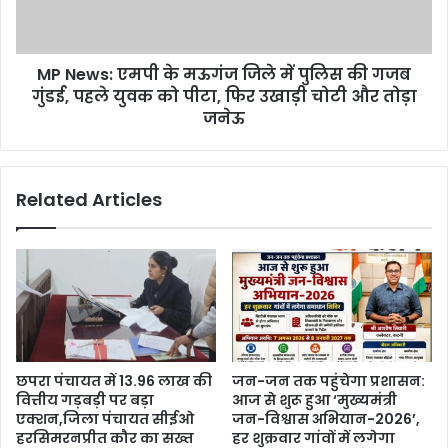
MP News: एमपी के मऊगंज जिले में पुलिस की गजब
गुंडई, पहले युवक को पीटा, फिर उखाड़ी चोटी और तोड़ा
जनेऊ
Related Articles
छपरा पंचायत में 13.96 लाख की
जन-जन तक पहुंचेगा प्रशासन:
वित्तीय गड़बड़ी पर बड़ा
आज से शुरू हुआ ‘मुख्यमंत्री
एक्शन,जिला पंचायत सीईओ
जन-विश्वास अभियान-2026’,
हरसिमरनप्रीत कौर का सख्त
हर शुक्रवार गांवों में लगेगा